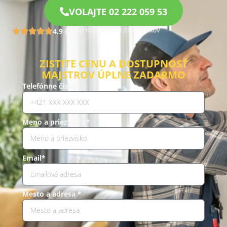
VOLAJTE 02 222 059 53
Hodnotenia zákazníkov
4.9 (960)
ZISTITE CENU A DOSTUPNOSŤ
MAJSTROV ÚPLNE ZADARMO
Telefónne číslo *
Meno a priezvisko*
Email*
Mesto a adresa *