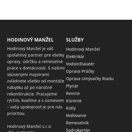
HODINOVÝ MANŽEL
SLUŽBY
Hodinový Manžel je váš
Hodinový Manžel
spoľahlivý partner pre všetky
Elektrikár
opravy, údržbu a remeselné
Vodoinštalatér
práce v domácnosti. S našimi
Oprava Práčky
skúsenými majstrami
Oprava Umývačky Riadu
zvládnete všetko od montáže
Plynár
nábytku až po náročné
Revizie
rekonštrukcie. Pracujeme
rýchlo, kvalitne a s úsmevom
Kúrenie
– vaša spokojnosť je pre nás
Kotly
prioritou.
Maľovanie
Remeselník
Hodinový Manžel s.r.o.
Sadrokartón