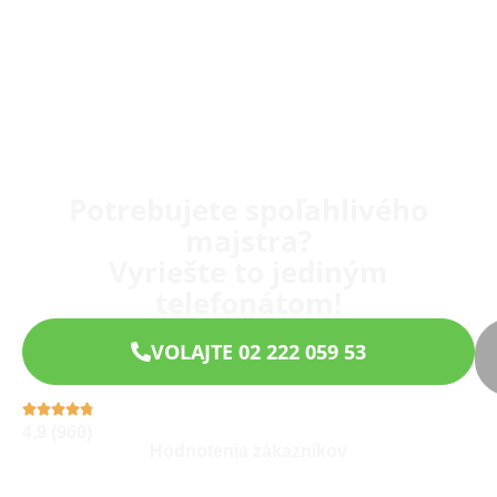
Potrebujete spoľahlivého
majstra?
Vyriešte to jediným
telefonátom!
VOLAJTE 02 222 059 53
4,9 (960)
Hodnotenia zákazníkov