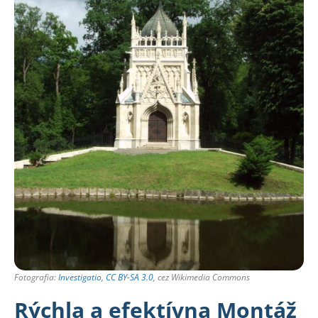
Fotografia:
Investigatio
,
CC BY-SA 3.0
, cez Wikimedia Commons
Rýchla a efektívna Montáž