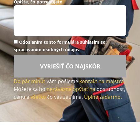
Opíšte, čo potrebujete
Odoslaním tohto formulára súhlasím so
spracovaním osobných údajov
VYRIEŠIŤ ČO NAJSKÔR
Do pár minút
vám pošleme
kontakt na majstra.
Môžete sa ho
nezáväzne opýtať na
dostupnosť,
cenu a
všetko
čo vás zaujíma.
Úplne zadarmo.