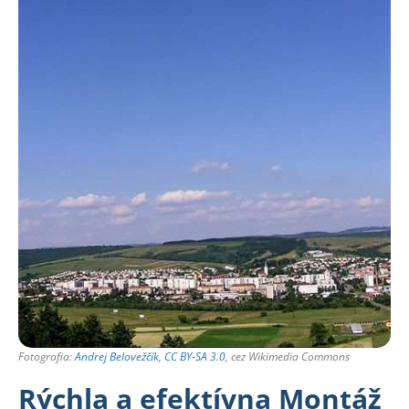
Fotografia:
Andrej Belovežčík
,
CC BY-SA 3.0
, cez Wikimedia Commons
Rýchla a efektívna Montáž