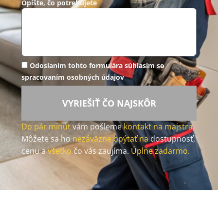
Opíšte, čo potrebujete
Odoslaním tohto formulára súhlasím so
spracovaním osobných údajov
VYRIEŠIŤ ČO NAJSKÔR
Do pár minút
vám pošleme
kontakt na majstra.
Môžete sa ho
nezáväzne opýtať na
dostupnosť,
cenu a
všetko
čo vás zaujíma.
Úplne zadarmo.