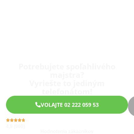
Potrebujete spoľahlivého
majstra?
Vyriešte to jediným
telefonátom!
VOLAJTE 02 222 059 53
4,9 (960)
Hodnotenia zákazníkov