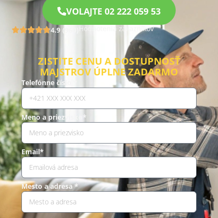
VOLAJTE 02 222 059 53
Hodnotenia zákazníkov
4.9 (960)
ZISTITE CENU A DOSTUPNOSŤ
MAJSTROV ÚPLNE ZADARMO
Telefónne číslo *
Meno a priezvisko*
Email*
Mesto a adresa *