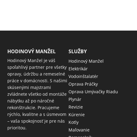
HODINOVÝ MANŽEL
SLUŽBY
Hodinový Manžel je váš
Hodinový Manžel
spoľahlivý partner pre všetky
Elektrikár
opravy, údržbu a remeselné
Vodoinštalatér
práce v domácnosti. S našimi
Oprava Práčky
skúsenými majstrami
Oprava Umývačky Riadu
zvládnete všetko od montáže
Plynár
nábytku až po náročné
Revizie
rekonštrukcie. Pracujeme
rýchlo, kvalitne a s úsmevom
Kúrenie
– vaša spokojnosť je pre nás
Kotly
prioritou.
Maľovanie