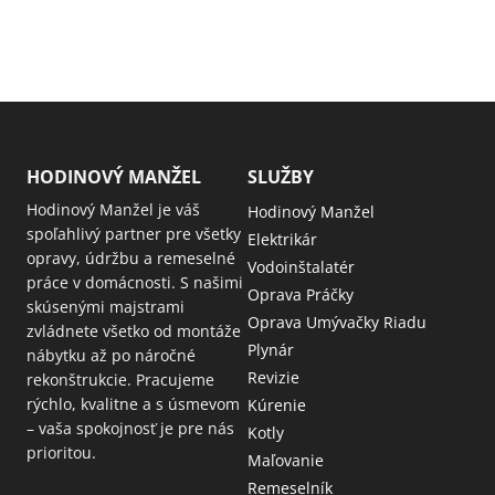
HODINOVÝ MANŽEL
SLUŽBY
Hodinový Manžel je váš
Hodinový Manžel
spoľahlivý partner pre všetky
Elektrikár
opravy, údržbu a remeselné
Vodoinštalatér
práce v domácnosti. S našimi
Oprava Práčky
skúsenými majstrami
Oprava Umývačky Riadu
zvládnete všetko od montáže
Plynár
nábytku až po náročné
Revizie
rekonštrukcie. Pracujeme
rýchlo, kvalitne a s úsmevom
Kúrenie
– vaša spokojnosť je pre nás
Kotly
prioritou.
Maľovanie
Remeselník