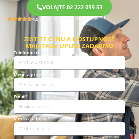
VOLAJTE 02 222 059 53
Hodnotenia zákazníkov
4.9 (960)
ZISTITE CENU A DOSTUPNOSŤ
MAJSTROV ÚPLNE ZADARMO
Telefónne číslo *
Meno a priezvisko*
Email*
Mesto a adresa *