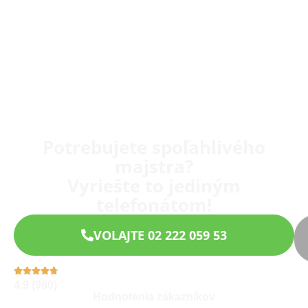
Potrebujete spoľahlivého
majstra?
Vyriešte to jediným
telefonátom!
VOLAJTE 02 222 059 53
4,9 (960)
Hodnotenia zákazníkov