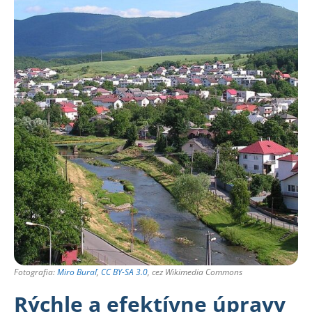
Fotografia:
Miro Buraľ
,
CC BY-SA 3.0
, cez Wikimedia Commons
Rýchle a efektívne úpravy