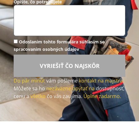
Opíšte, čo potrebujete
Odoslaním tohto formulára súhlasím so
spracovaním osobných údajov
VYRIEŠIŤ ČO NAJSKÔR
Do pár minút
vám pošleme
kontakt na majstra.
Môžete sa ho
nezáväzne opýtať na
dostupnosť,
cenu a
všetko
čo vás zaujíma.
Úplne zadarmo.