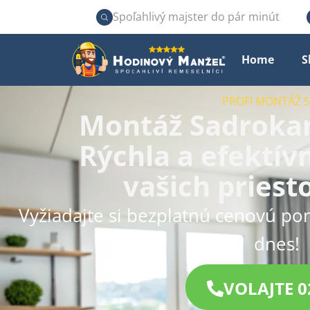
Spoľahlivý majster do pár minút
Home
S
PROFI MONTÁŽ
Montáž Sadrokart
Rýchla a efektív
vašich priest
Vyžiadajte si bezplatnú cenovú po
dnes!
VOLAJTE 0