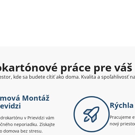
kartónové práce pre váš
stor, kde sa budete cítiť ako doma. Kvalita a spoľahlivosť 
lémová Montáž
Rýchla 
evidzi
Pracujeme ef
drokartónu v Prievidzi vám
nový priesto
očného neporiadku. Získajte
o domova bez stresu.