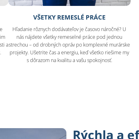
VŠETKY REMESLÉ PRÁCE
še
Hľadanie rôznych dodávateľov je časovo náročné? U
šim
nás nájdete všetky remeselné práce pod jednou
ti a
strechou – od drobných opráv po komplexné murárske
.
projekty. Ušetrite čas a energiu, keď všetko riešime my
s dôrazom na kvalitu a vašu spokojnosť.
Rýchla a e