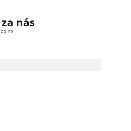
 za nás
rodine