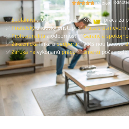
Hodnoten
4.9 (960)
✅
Spoľahliví
a overení majstri
✅ Kvalitná práca za 
✅
Priateľský
a ľudský prístup
✅
Práca s úsmevom
✅
Profesionalita
a odbornosť
✅
Garancia spokojno
✅
Zákaznícka
linka a
podpora
✅ Väčšinou hotovo
d
✅
Záruka na
vykonanú
prácu
✅
Sme tu
počas celé