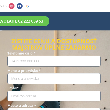
59 53
VOLAJTE 02 222 059 53
ZISTITE CENU A DOSTUPNOSŤ
MAJSTROV ÚPLNE ZADARMO
Telefónne číslo *
Meno a priezvisko*
Email*
Mesto a adresa *