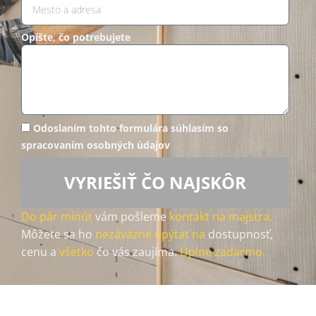
Opíšte, čo potrebujete
Odoslaním tohto formulára súhlasím so
spracovaním osobných údajov
VYRIEŠIŤ ČO NAJSKÔR
Do pár minút
vám pošleme
kontakt na majstra.
Môžete sa ho
nezáväzne opýtať na
dostupnosť,
cenu a
všetko
čo vás zaujíma.
Úplne zadarmo.