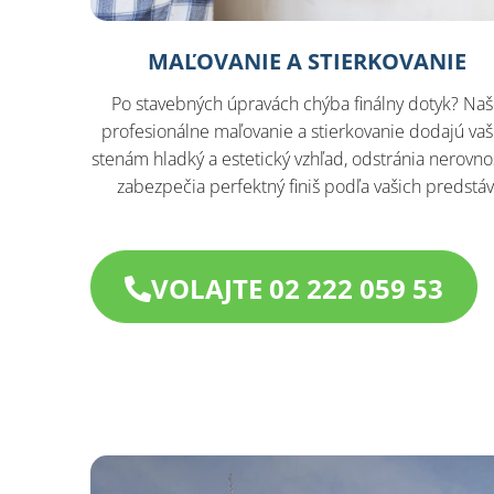
MAĽOVANIE A STIERKOVANIE
Po stavebných úpravách chýba finálny dotyk? Na
profesionálne maľovanie a stierkovanie dodajú va
stenám hladký a estetický vzhľad, odstránia nerovnos
zabezpečia perfektný finiš podľa vašich predstáv
VOLAJTE 02 222 059 53