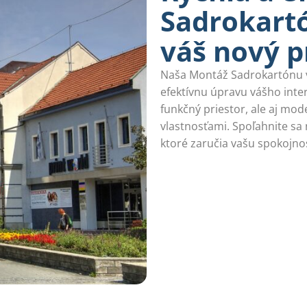
Sadrokartó
váš nový p
Naša Montáž Sadrokartónu v 
efektívnu úpravu vášho inte
funkčný priestor, ale aj mo
vlastnosťami. Spoľahnite sa 
ktoré zaručia vašu spokojno