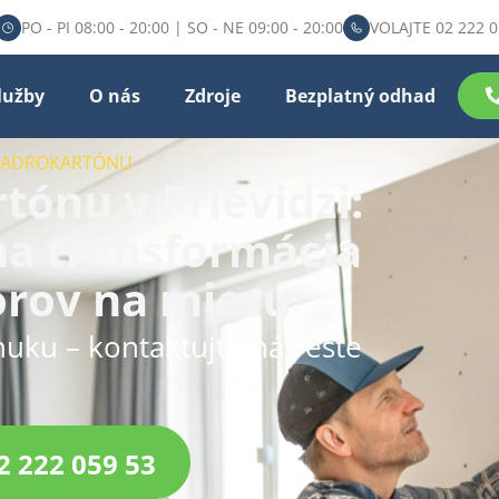
PO - PI 08:00 - 20:00 | SO - NE 09:00 - 20:00
VOLAJTE 02 222 0
lužby
O nás
Zdroje
Bezplatný odhad
 SADROKARTÓNU
ónu v Prievidzi:
na transformácia
orov na mieru
nuku – kontaktujte nás ešte
2 222 059 53