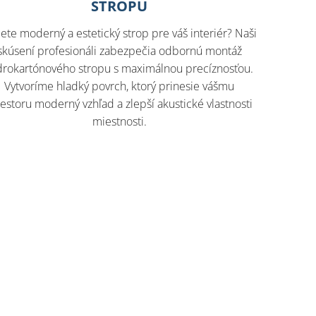
STROPU
ete moderný a estetický strop pre váš interiér? Naši
skúsení profesionáli zabezpečia odbornú montáž
drokartónového stropu s maximálnou precíznosťou.
Vytvoríme hladký povrch, ktorý prinesie vášmu
iestoru moderný vzhľad a zlepší akustické vlastnosti
miestnosti.