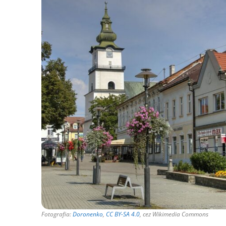
Fotografia:
Doronenko
,
CC BY-SA 4.0
, cez Wikimedia Commons