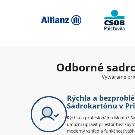
Odborné sadro
Vytvárame prie
Rýchla a bezprob
Sadrokartónu v Pri
Rýchla a profesionálna Montáž Sa
umožní upraviť priestor bez zbyt
moderný vzhľad a funkčnosť vášh