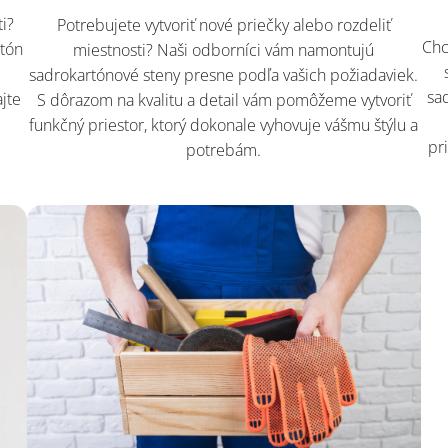
ti?
Potrebujete vytvoriť nové priečky alebo rozdeliť
Chc
rtón
miestnosti? Naši odborníci vám namontujú
sadrokartónové steny presne podľa vašich požiadaviek.
sa
jte
S dôrazom na kvalitu a detail vám pomôžeme vytvoriť
funkčný priestor, ktorý dokonale vyhovuje vášmu štýlu a
pr
potrebám.