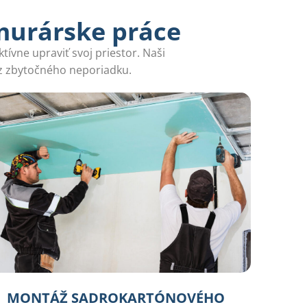
murárske práce
tívne upraviť svoj priestor. Naši
z zbytočného neporiadku.
MONTÁŽ SADROKARTÓNOVÉHO