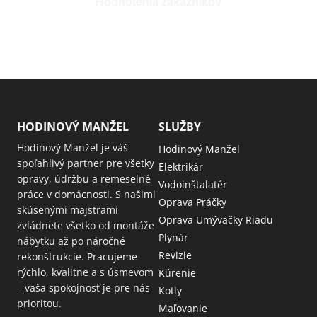
Hodnotenia zákazníkov
HODINOVÝ MANŽEL
SLUŽBY
Hodinový Manžel je váš
Hodinový Manžel
spoľahlivý partner pre všetky
Elektrikár
opravy, údržbu a remeselné
Vodoinštalatér
práce v domácnosti. S našimi
Oprava Práčky
skúsenými majstrami
Oprava Umývačky Riadu
zvládnete všetko od montáže
Plynár
nábytku až po náročné
Revizie
rekonštrukcie. Pracujeme
rýchlo, kvalitne a s úsmevom
Kúrenie
– vaša spokojnosť je pre nás
Kotly
prioritou.
Maľovanie