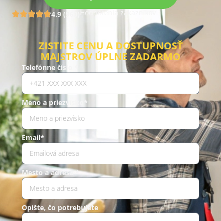
Hodnotenia zákazníkov
4.9 (960)
ZISTITE CENU A DOSTUPNOSŤ
MAJSTROV ÚPLNE ZADARMO
Telefónne číslo *
Meno a priezvisko*
Email*
Mesto a adresa *
Opíšte, čo potrebujete