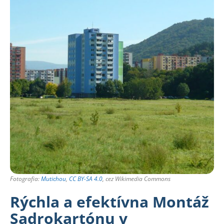
Fotografia:
Mutichou
,
CC BY-SA 4.0
, cez Wikimedia Commons
Rýchla a efektívna Montáž
Sadrokartónu v