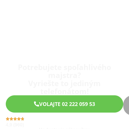
Potrebujete spoľahlivého
majstra?
Vyriešte to jediným
telefonátom!
VOLAJTE 02 222 059 53
4,9 (960)