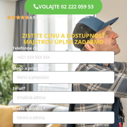
VOLAJTE 02 222 059 53
Hodnotenia zákazníkov
4.9 (960)
ZISTITE CENU A DOSTUPNOSŤ
MAJSTROV ÚPLNE ZADARMO
Telefónne číslo *
Meno a priezvisko*
Email*
Mesto a adresa *