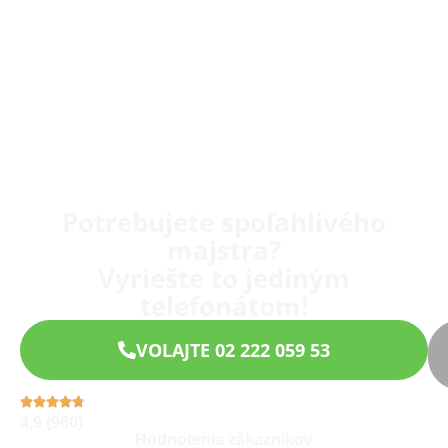
Potrebujete spoľahlivého
majstra?
Vyriešte to jediným
telefonátom!
VOLAJTE 02 222 059 53
4,9 (960)
Hodnotenia zákazníkov