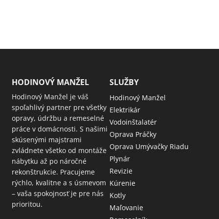
HODINOVÝ MANŽEL
SLUŽBY
Hodinový Manžel je váš
Hodinový Manžel
spoľahlivý partner pre všetky
Elektrikár
opravy, údržbu a remeselné
Vodoinštalatér
práce v domácnosti. S našimi
Oprava Práčky
skúsenými majstrami
Oprava Umývačky Riadu
zvládnete všetko od montáže
Plynár
nábytku až po náročné
Revizie
rekonštrukcie. Pracujeme
rýchlo, kvalitne a s úsmevom
Kúrenie
– vaša spokojnosť je pre nás
Kotly
prioritou.
Maľovanie