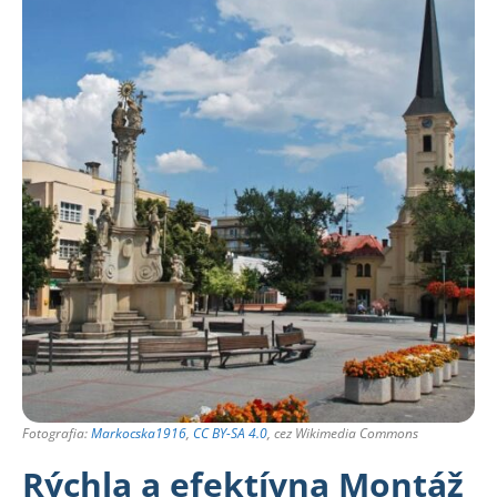
Fotografia:
Markocska1916
,
CC BY-SA 4.0
, cez Wikimedia Commons
Rýchla a efektívna Montáž