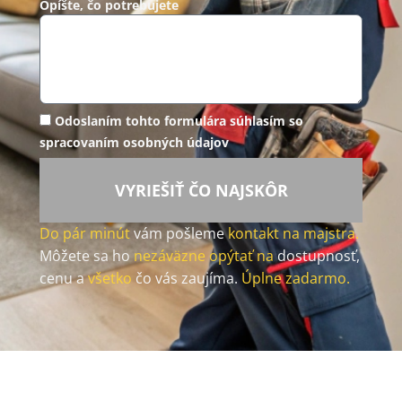
Opíšte, čo potrebujete
Odoslaním tohto formulára súhlasím so
spracovaním osobných údajov
VYRIEŠIŤ ČO NAJSKÔR
Do pár minút
vám pošleme
kontakt na majstra.
Môžete sa ho
nezáväzne opýtať na
dostupnosť,
cenu a
všetko
čo vás zaujíma.
Úplne zadarmo.