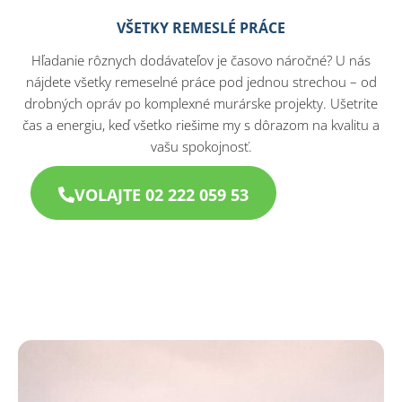
VŠETKY REMESLÉ PRÁCE
Hľadanie rôznych dodávateľov je časovo náročné? U nás
nájdete všetky remeselné práce pod jednou strechou – od
drobných opráv po komplexné murárske projekty. Ušetrite
čas a energiu, keď všetko riešime my s dôrazom na kvalitu a
vašu spokojnosť.
VOLAJTE 02 222 059 53