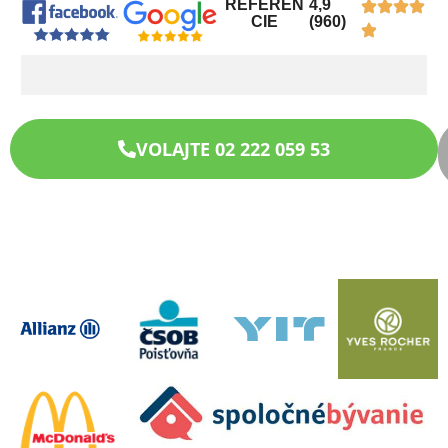
REFEREN
4,9
CIE
(960)
VOLAJTE 02 222 059 53