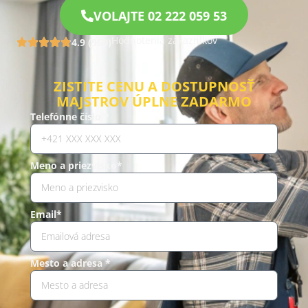
VOLAJTE 02 222 059 53
Hodnotenia zákazníkov
4.9 (960)
ZISTITE CENU A DOSTUPNOSŤ
MAJSTROV ÚPLNE ZADARMO
Telefónne číslo *
Meno a priezvisko*
Email*
Mesto a adresa *