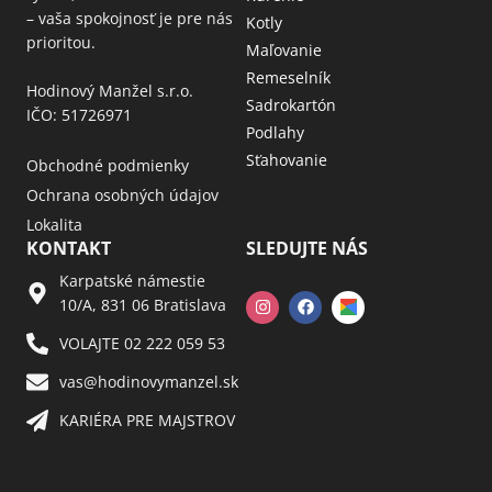
– vaša spokojnosť je pre nás
Kotly
prioritou.
Maľovanie
Remeselník
Hodinový Manžel s.r.o.
Sadrokartón
IČO: 51726971
Podlahy
Sťahovanie
Obchodné podmienky
Ochrana osobných údajov
Lokalita
KONTAKT
SLEDUJTE NÁS
Karpatské námestie
10/A, 831 06 Bratislava
VOLAJTE 02 222 059 53​
vas@hodinovymanzel.sk​
KARIÉRA PRE MAJSTROV​