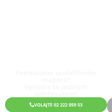
Potrebujete spoľahlivého
majstra?
Vyriešte to jediným
telefonátom!
VOLAJTE 02 222 059 53