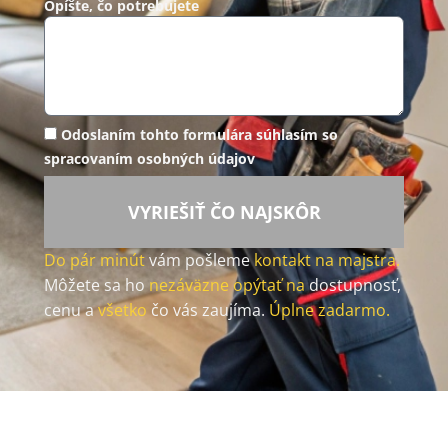
Opíšte, čo potrebujete
Odoslaním tohto formulára súhlasím so
spracovaním osobných údajov
VYRIEŠIŤ ČO NAJSKÔR
Do pár minút
vám pošleme
kontakt na majstra.
Môžete sa ho
nezáväzne opýtať na
dostupnosť,
cenu a
všetko
čo vás zaujíma.
Úplne zadarmo.