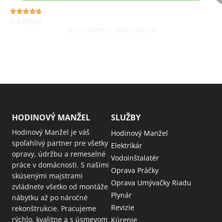
4,9 (960)
Hodnotenia zákazníkov
HODINOVÝ MANŽEL
SLUŽBY
Hodinový Manžel je váš
Hodinový Manžel
spoľahlivý partner pre všetky
Elektrikár
opravy, údržbu a remeselné
Vodoinštalatér
práce v domácnosti. S našimi
Oprava Práčky
skúsenými majstrami
Oprava Umývačky Riadu
zvládnete všetko od montáže
Plynár
nábytku až po náročné
Revizie
rekonštrukcie. Pracujeme
rýchlo, kvalitne a s úsmevom
Kúrenie