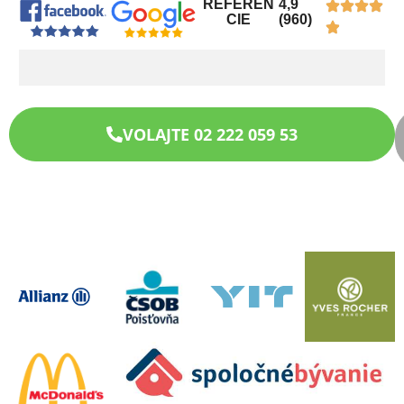
REFEREN
4,9
CIE
(960)
VOLAJTE 02 222 059 53