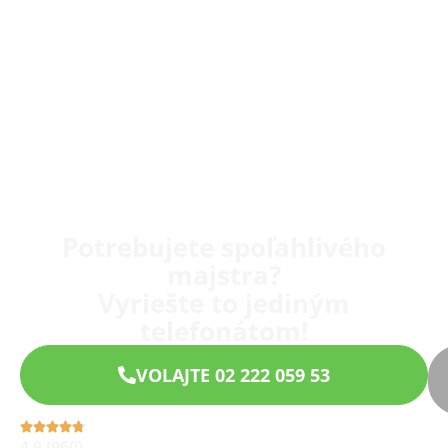
Potrebujete spoľahlivého
majstra?
Vyriešte to jediným
telefonátom!
VOLAJTE 02 222 059 53
4,9 (960)