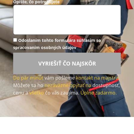
Opíšte, čo potrebujete
Odoslaním tohto formulára súhlasím so
spracovaním osobných údajov
VYRIEŠIŤ ČO NAJSKÔR
Do pár minút
vám pošleme
kontakt na majstra.
Môžete sa ho
nezáväzne opýtať na
dostupnosť,
cenu a
všetko
čo vás zaujíma.
Úplne zadarmo.