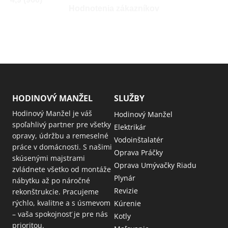
Hodnotenia zákazníkov
HODINOVÝ MANŽEL
SLUŽBY
Hodinový Manžel je váš
Hodinový Manžel
spoľahlivý partner pre všetky
Elektrikár
opravy, údržbu a remeselné
Vodoinštalatér
práce v domácnosti. S našimi
Oprava Práčky
skúsenými majstrami
Oprava Umývačky Riadu
zvládnete všetko od montáže
Plynár
nábytku až po náročné
Revizie
rekonštrukcie. Pracujeme
rýchlo, kvalitne a s úsmevom
Kúrenie
– vaša spokojnosť je pre nás
Kotly
prioritou.