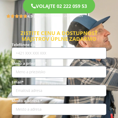
VOLAJTE 02 222 059 53
Hodnotenia zákazníkov
4.9 (960)
ZISTITE CENU A DOSTUPNOSŤ
MAJSTROV ÚPLNE ZADARMO
Telefónne číslo *
Meno a priezvisko*
Email*
Mesto a adresa *