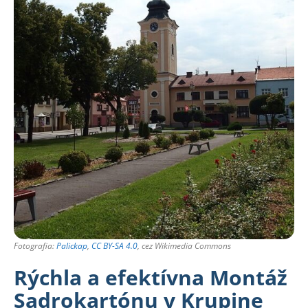
Fotografia:
Palickap
,
CC BY-SA 4.0
, cez Wikimedia Commons
Rýchla a efektívna Montáž
Sadrokartónu v Krupine