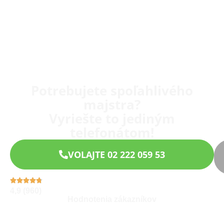
Potrebujete spoľahlivého
majstra?
Vyriešte to jediným
telefonátom!
VOLAJTE 02 222 059 53
4,9 (960)
Hodnotenia zákazníkov