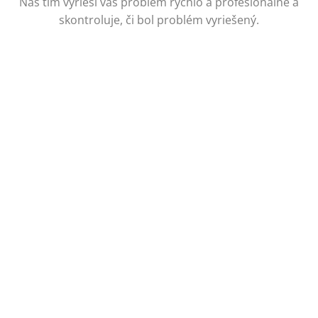
Náš tím vyrieši váš problém rýchlo a profesionálne a
skontroluje, či bol problém vyriešený.