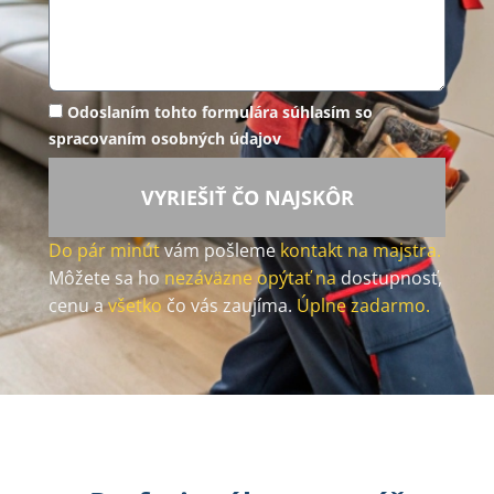
Odoslaním tohto formulára súhlasím so
spracovaním osobných údajov
VYRIEŠIŤ ČO NAJSKÔR
Do pár minút
vám pošleme
kontakt na majstra.
Môžete sa ho
nezáväzne opýtať na
dostupnosť,
cenu a
všetko
čo vás zaujíma.
Úplne zadarmo.