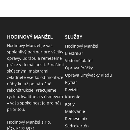
HODINOVÝ MANŽEL
SLUŽBY
Hodinový Manžel je váš
Hodinový Manžel
spoľahlivý partner pre všetky
Elektrikár
opravy, údržbu a remeselné
Vodoinštalatér
práce v domácnosti. S našimi
Oprava Práčky
skúsenými majstrami
Oprava Umývačky Riadu
zvládnete všetko od montáže
Plynár
nábytku až po náročné
Revizie
rekonštrukcie. Pracujeme
rýchlo, kvalitne a s úsmevom
Kúrenie
– vaša spokojnosť je pre nás
Kotly
prioritou.
Maľovanie
Remeselník
Hodinový Manžel s.r.o.
Sadrokartón
IČO: 51726971