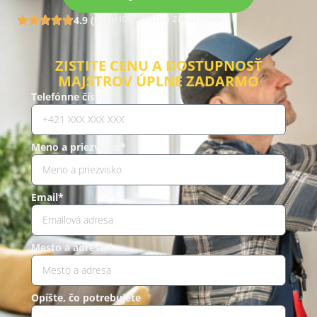
Hodnotenia zákazníkov
4.9 (960)
ZISTITE CENU A DOSTUPNOSŤ
MAJSTROV ÚPLNE ZADARMO
Telefónne číslo *
Meno a priezvisko*
Email*
Mesto a adresa *
Opíšte, čo potrebujete