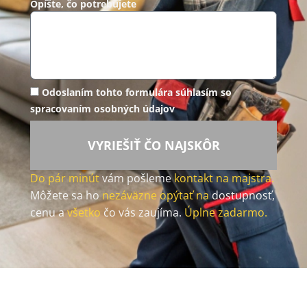
Opíšte, čo potrebujete
Odoslaním tohto formulára súhlasím so
spracovaním osobných údajov
VYRIEŠIŤ ČO NAJSKÔR
Do pár minút
vám pošleme
kontakt na majstra.
Môžete sa ho
nezáväzne opýtať na
dostupnosť,
cenu a
všetko
čo vás zaujíma.
Úplne zadarmo.