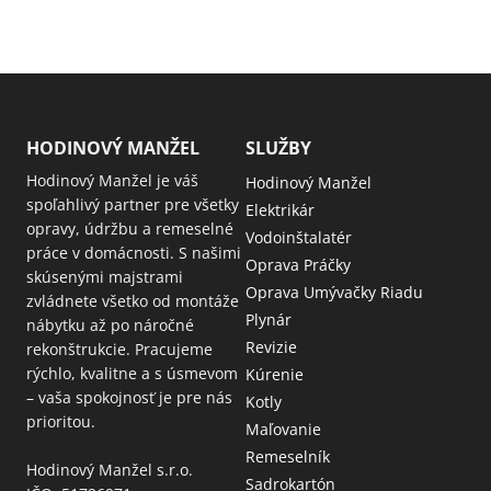
HODINOVÝ MANŽEL
SLUŽBY
Hodinový Manžel je váš
Hodinový Manžel
spoľahlivý partner pre všetky
Elektrikár
opravy, údržbu a remeselné
Vodoinštalatér
práce v domácnosti. S našimi
Oprava Práčky
skúsenými majstrami
Oprava Umývačky Riadu
zvládnete všetko od montáže
Plynár
nábytku až po náročné
Revizie
rekonštrukcie. Pracujeme
rýchlo, kvalitne a s úsmevom
Kúrenie
– vaša spokojnosť je pre nás
Kotly
prioritou.
Maľovanie
Remeselník
Hodinový Manžel s.r.o.
Sadrokartón