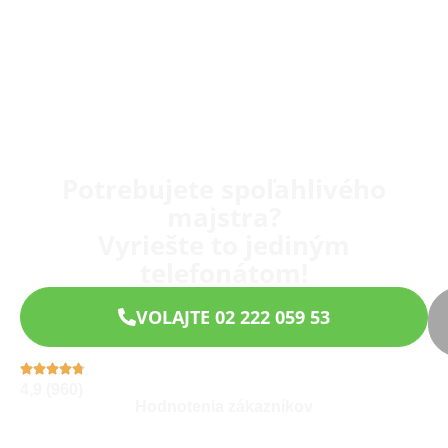
Potrebujete spoľahlivého
majstra?
Vyriešte to jediným
telefonátom!
VOLAJTE 02 222 059 53
4,9 (960)
Hodnotenia zákazníkov