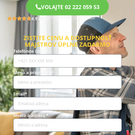
VOLAJTE 02 222 059 53
Hodnotenia zákazníkov
4.9 (960)
ZISTITE CENU A DOSTUPNOSŤ
MAJSTROV ÚPLNE ZADARMO
Telefónne číslo *
Meno a priezvisko*
Email*
Mesto a adresa *