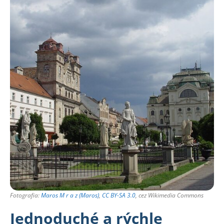
Fotografia:
Maros M r a z (Maros)
,
CC BY-SA 3.0
, cez Wikimedia Commons
Jednoduché a rýchle