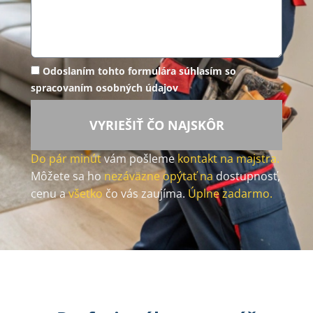
Odoslaním tohto formulára súhlasím so
spracovaním osobných údajov
VYRIEŠIŤ ČO NAJSKÔR
Do pár minút
vám pošleme
kontakt na majstra.
Môžete sa ho
nezáväzne opýtať na
dostupnosť,
cenu a
všetko
čo vás zaujíma.
Úplne zadarmo.