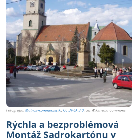
Fotografia:
Matros~commonswiki
,
CC BY-SA 3.0
, cez Wikimedia Commons
Rýchla a bezproblémová
Montáž Sadrokartónu v