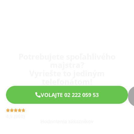
Potrebujete spoľahlivého
majstra?
Vyriešte to jediným
telefonátom!
VOLAJTE 02 222 059 53
4,9 (960)
Hodnotenia zákazníkov