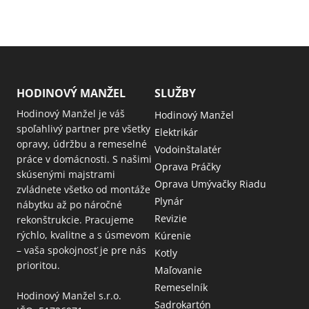
HODINOVÝ MANŽEL
SLUŽBY
Hodinový Manžel je váš
Hodinový Manžel
spoľahlivý partner pre všetky
Elektrikár
opravy, údržbu a remeselné
Vodoinštalatér
práce v domácnosti. S našimi
Oprava Práčky
skúsenými majstrami
Oprava Umývačky Riadu
zvládnete všetko od montáže
Plynár
nábytku až po náročné
Revizie
rekonštrukcie. Pracujeme
rýchlo, kvalitne a s úsmevom
Kúrenie
– vaša spokojnosť je pre nás
Kotly
prioritou.
Maľovanie
Remeselník
Hodinový Manžel s.r.o.
Sadrokartón