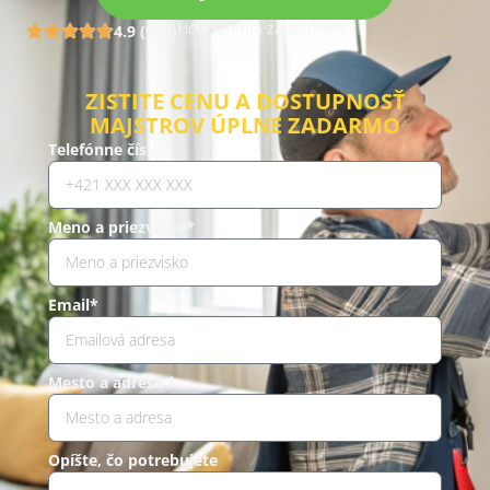
Hodnotenia zákazníkov
4.9 (960)
ZISTITE CENU A DOSTUPNOSŤ
MAJSTROV ÚPLNE ZADARMO
Telefónne číslo *
Meno a priezvisko*
Email*
Mesto a adresa *
Opíšte, čo potrebujete