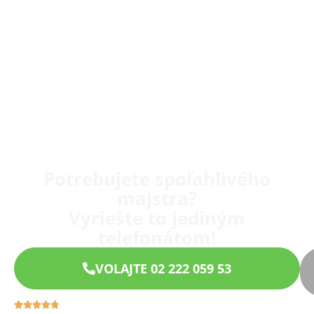
Potrebujete spoľahlivého
majstra?
Vyriešte to jediným
telefonátom!
VOLAJTE 02 222 059 53