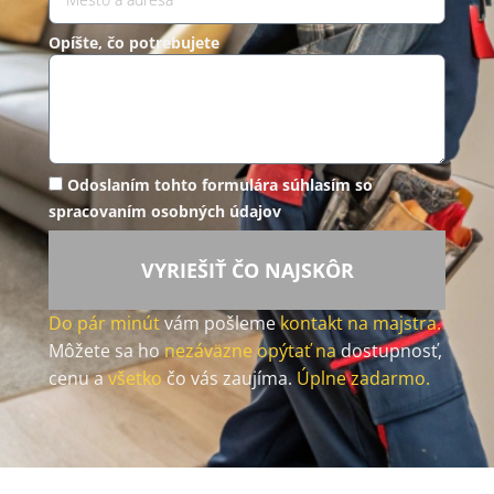
Opíšte, čo potrebujete
Odoslaním tohto formulára súhlasím so
spracovaním osobných údajov
VYRIEŠIŤ ČO NAJSKÔR
Do pár minút
vám pošleme
kontakt na majstra.
Môžete sa ho
nezáväzne opýtať na
dostupnosť,
cenu a
všetko
čo vás zaujíma.
Úplne zadarmo.