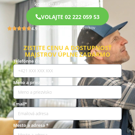
kontaktujte nás ešte dnes!
VOLAJTE 02 222 059 53
Hodnotenia zákazníkov
4.9 (960)
ZISTITE CENU A DOSTUPNOSŤ
MAJSTROV ÚPLNE ZADARMO
Telefónne číslo *
Meno a priezvisko*
Email*
Mesto a adresa *