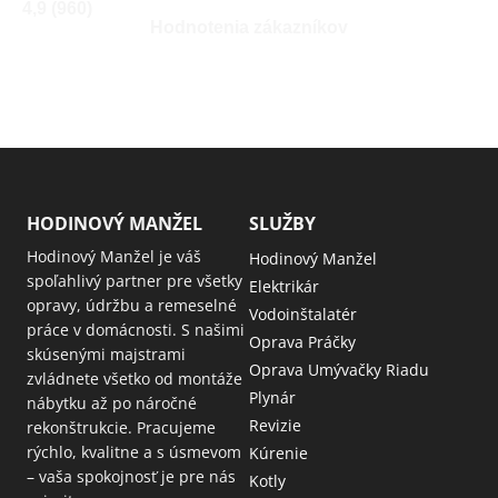
4,9 (960)
Hodnotenia zákazníkov
HODINOVÝ MANŽEL
SLUŽBY
Hodinový Manžel je váš
Hodinový Manžel
spoľahlivý partner pre všetky
Elektrikár
opravy, údržbu a remeselné
Vodoinštalatér
práce v domácnosti. S našimi
Oprava Práčky
skúsenými majstrami
Oprava Umývačky Riadu
zvládnete všetko od montáže
Plynár
nábytku až po náročné
Revizie
rekonštrukcie. Pracujeme
rýchlo, kvalitne a s úsmevom
Kúrenie
– vaša spokojnosť je pre nás
Kotly