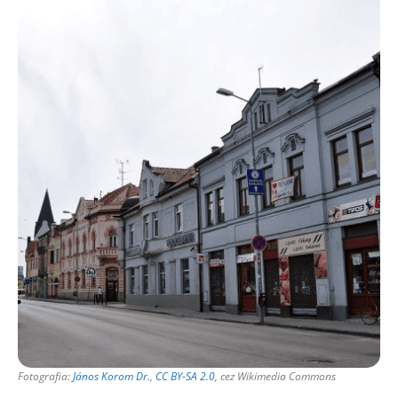
Fotografia:
János Korom Dr.
,
CC BY-SA 2.0
, cez Wikimedia Commons