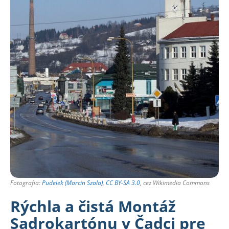
Fotografia:
Pudelek (Marcin Szala)
,
CC BY-SA 3.0
, cez Wikimedia Commons
Rýchla a čistá Montáž
Sadrokartónu v Čadci pre