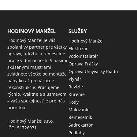
HODINOVÝ MANŽEL
SLUŽBY
Hodinový Manžel je váš
Hodinový Manžel
spoľahlivý partner pre všetky
Elektrikár
opravy, údržbu a remeselné
Vodoinštalatér
práce v domácnosti. S našimi
Oprava Práčky
skúsenými majstrami
Oprava Umývačky Riadu
zvládnete všetko od montáže
Plynár
nábytku až po náročné
Revizie
rekonštrukcie. Pracujeme
rýchlo, kvalitne a s úsmevom
Kúrenie
– vaša spokojnosť je pre nás
Kotly
prioritou.
Maľovanie
Remeselník
Hodinový Manžel s.r.o.
Sadrokartón
IČO: 51726971
Podlahy