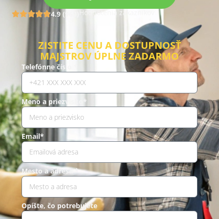
Hodnotenia zákazníkov
4.9 (960)
ZISTITE CENU A DOSTUPNOSŤ
MAJSTROV ÚPLNE ZADARMO
Telefónne číslo *
Meno a priezvisko*
Email*
Mesto a adresa *
Opíšte, čo potrebujete