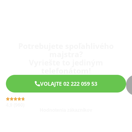
Potrebujete spoľahlivého
majstra?
Vyriešte to jediným
telefonátom!
VOLAJTE 02 222 059 53
4,9 (960)
Hodnotenia zákazníkov