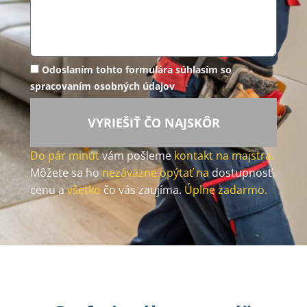
Odoslaním tohto formulára súhlasím so
spracovaním osobných údajov
VYRIEŠIŤ ČO NAJSKÔR
Do pár minút
vám pošleme
kontakt na majstra.
Môžete sa ho
nezáväzne opýtať na
dostupnosť,
cenu a
všetko
čo vás zaujíma.
Úplne zadarmo.