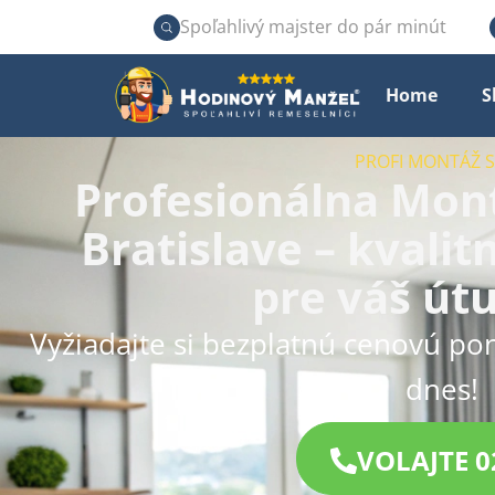
Spoľahlivý majster do pár minút
Home
S
PROFI MONTÁŽ
Profesionálna Mon
Bratislave – kvalit
pre váš út
Vyžiadajte si bezplatnú cenovú po
dnes!
VOLAJTE 0