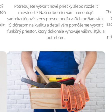
ti?
Potrebujete vytvoriť nové priečky alebo rozdeliť
Chc
rtón
miestnosti? Naši odborníci vám namontujú
sadrokartónové steny presne podľa vašich požiadaviek.
sa
jte
S dôrazom na kvalitu a detail vám pomôžeme vytvoriť
funkčný priestor, ktorý dokonale vyhovuje vášmu štýlu a
pr
potrebám.