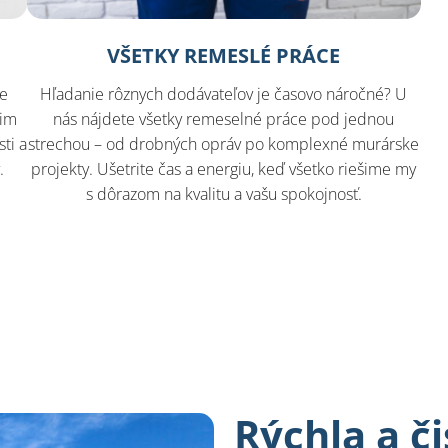
VŠETKY REMESLÉ PRÁCE
še
Hľadanie rôznych dodávateľov je časovo náročné? U
šim
nás nájdete všetky remeselné práce pod jednou
ti a
strechou – od drobných opráv po komplexné murárske
.
projekty. Ušetrite čas a energiu, keď všetko riešime my
s dôrazom na kvalitu a vašu spokojnosť.
Rýchla a č