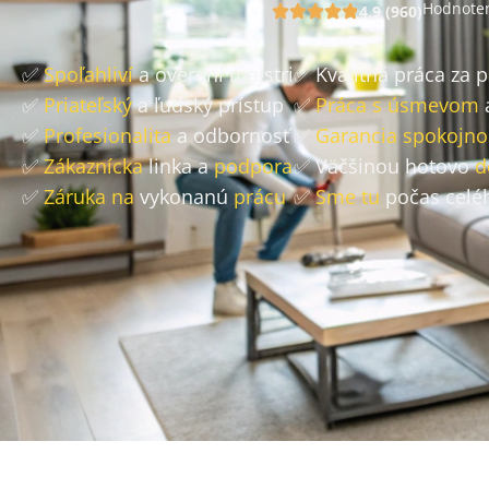
Hodnoten
4.9 (960)
✅
Spoľahliví
a overení majstri
✅ Kvalitná práca za 
✅
Priateľský
a ľudský prístup
✅
Práca s úsmevom
✅
Profesionalita
a odbornosť
✅
Garancia spokojno
✅
Zákaznícka
linka a
podpora
✅ Väčšinou hotovo
d
✅
Záruka na
vykonanú
prácu
✅
Sme tu
počas celé