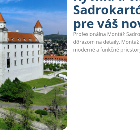
Sadrokartó
pre váš no
Profesionálna Montáž Sadrok
dôrazom na detaily. Montáž
moderné a funkčné priestory