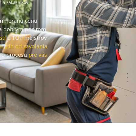
ia zákazníkov
primeranú cenu
a dobrým pocitom
sti
u TOP majstrov
o 24h od zavolania
ho procesu
pre vás