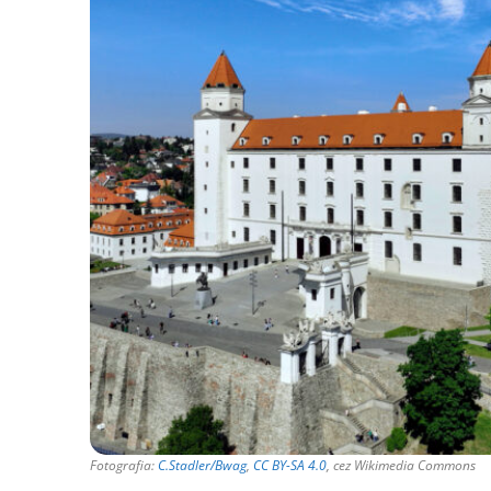
Fotografia:
C.Stadler/Bwag
,
CC BY-SA 4.0
, cez Wikimedia Commons