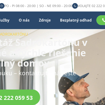
PO - PI 08:00 - 20:00 | SO - NE 09:00 - 20:00
VOLAJTE 02 222 0
lužby
O nás
Zdroje
Bezplatný odhad
 SADROKARTÓNU
táž Sadrokartónu v
né a rýchle riešenie
ulný domov
nuku – kontaktujte nás ešte
2 222 059 53