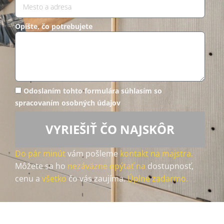
Opíšte, čo potrebujete
Odoslaním tohto formulára súhlasím so
spracovaním osobných údajov
VYRIEŠIŤ ČO NAJSKÔR
Do pár minút
vám pošleme
kontakt na majstra.
Môžete sa ho
nezáväzne opýtať na
dostupnosť,
cenu a
všetko
čo vás zaujíma.
Úplne zadarmo.