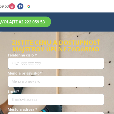
59 53
VOLAJTE 02 222 059 53
ZISTITE CENU A DOSTUPNOSŤ
MAJSTROV ÚPLNE ZADARMO
Telefónne číslo *
Meno a priezvisko*
Email*
Mesto a adresa *