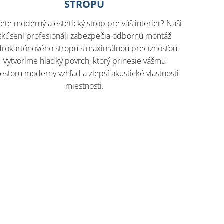
STROPU
ete moderný a estetický strop pre váš interiér? Naši
skúsení profesionáli zabezpečia odbornú montáž
drokartónového stropu s maximálnou precíznosťou.
Vytvoríme hladký povrch, ktorý prinesie vášmu
iestoru moderný vzhľad a zlepší akustické vlastnosti
miestnosti.