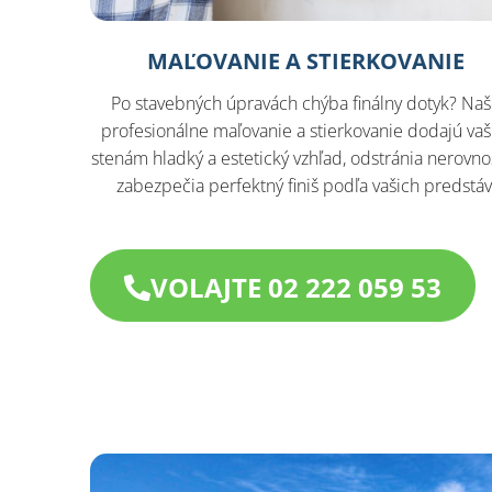
MAĽOVANIE A STIERKOVANIE
Po stavebných úpravách chýba finálny dotyk? Na
profesionálne maľovanie a stierkovanie dodajú va
stenám hladký a estetický vzhľad, odstránia nerovnos
zabezpečia perfektný finiš podľa vašich predstáv
VOLAJTE 02 222 059 53