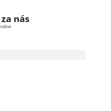
 za nás
rodine