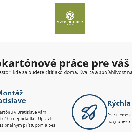
kartónové práce pre váš
stor, kde sa budete cítiť ako doma. Kvalita a spoľahlivosť 
 Montáž
atislave
Rýchla 
artónu v Bratislave vám
Pracujeme ef
očného neporiadku. Upravte
nový priesto
fesionálnym prístupom a bez