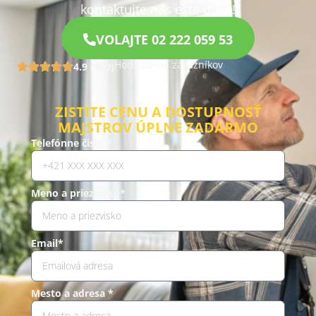
kontaktujte nás ešte dnes!
VOLAJTE 02 222 059 53
Hodnotenia zákazníkov
4.9 (960)
ZISTITE CENU A DOSTUPNOSŤ
MAJSTROV ÚPLNE ZADARMO
Telefónne číslo *
Meno a priezvisko*
Email*
Mesto a adresa *