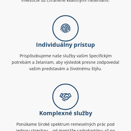
investície sú chránené kvalitnými riešeniami.
Individuálny prístup
Prispôsobujeme naše služby vašim špecifickým
potrebám a želaniam, aby výsledok presne zodpovedal
vašim predstavám a životnému štýlu.
Komplexné služby
Ponúkame široké spektrum remeselných prác pod
jednou strechou – od montáže sadrokartónu až po