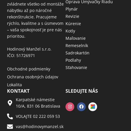
Oprava Umývačky Riadu
zvládnete všetko od montáže
Plynár
nábytku až po náročné
Revizie
rekonštrukcie. Pracujeme
rýchlo, kvalitne a s úsmevom
Kúrenie
– vaša spokojnosť je pre nás
Kotly
prioritou.
Maľovanie
Remeselník
Hodinový Manžel s.r.o.
Sadrokartón
IČO: 51726971
Podlahy
Sťahovanie
Obchodné podmienky
Ochrana osobných údajov
Lokalita
KONTAKT
SLEDUJTE NÁS
Karpatské námestie
10/A, 831 06 Bratislava
VOLAJTE 02 222 059 53​
vas@hodinovymanzel.sk​