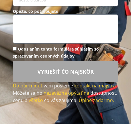
Opíšte, čo potrebujete
Odoslaním tohto formulára súhlasím so
spracovaním osobných údajov
VYRIEŠIŤ ČO NAJSKÔR
Do pár minút
vám pošleme
kontakt na majstra.
Môžete sa ho
nezáväzne opýtať na
dostupnosť,
cenu a
všetko
čo vás zaujíma.
Úplne zadarmo.