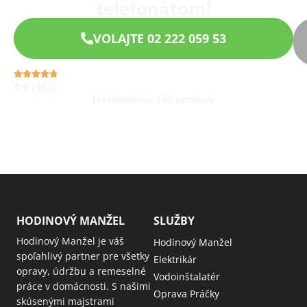
telefonátom!
VOLAJTE 02 222 059 53
4,9 (960)
Hodnotenia zákazníkov
HODINOVÝ MANŽEL
SLUŽBY
Hodinový Manžel je váš
Hodinový Manžel
spoľahlivý partner pre všetky
Elektrikár
opravy, údržbu a remeselné
Vodoinštalatér
práce v domácnosti. S našimi
Oprava Práčky
skúsenými majstrami