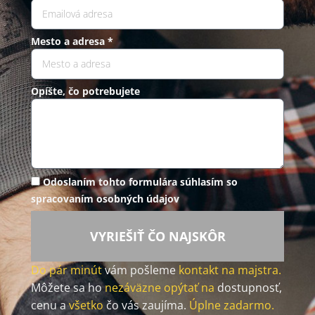
Mesto a adresa *
Opíšte, čo potrebujete
Odoslaním tohto formulára súhlasím so
spracovaním osobných údajov
VYRIEŠIŤ ČO NAJSKÔR
Do pár minút
vám pošleme
kontakt na majstra.
Môžete sa ho
nezáväzne opýtať na
dostupnosť,
cenu a
všetko
čo vás zaujíma.
Úplne zadarmo.