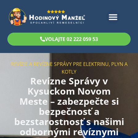
Bezplatný odhad
VOLAJTE 02 222 059 53
REVÍZIE A REVÍZNE SPRÁVY PRE ELEKTRINU, PLYN A
KOTLY
Revízne Správy v
Kysuckom Novom
Meste – zabezpečte si
bezpečnosť a
bezstarostnosť s našimi
odbornými revíznymi