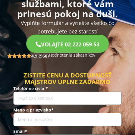
službami, ktoré vám
prinesú pokoj na duši.
Vyplňte formulár a vyriešte všetko čo
potrebujete bez starostí
VOLAJTE 02 222 059 53
Hodnotenia zákazníkov
4.9 (960)
ZISTITE CENU A DOSTUPNOSŤ
MAJSTROV ÚPLNE ZADARMO
Telefónne číslo *
Meno a priezvisko*
Email*