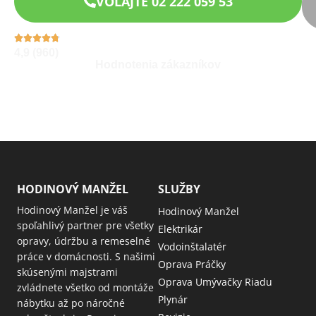
VOLAJTE 02 222 059 53
4,9 (960)
Hodnotenia zákazníkov
HODINOVÝ MANŽEL
SLUŽBY
Hodinový Manžel je váš
Hodinový Manžel
spoľahlivý partner pre všetky
Elektrikár
opravy, údržbu a remeselné
Vodoinštalatér
práce v domácnosti. S našimi
Oprava Práčky
skúsenými majstrami
Oprava Umývačky Riadu
zvládnete všetko od montáže
Plynár
nábytku až po náročné