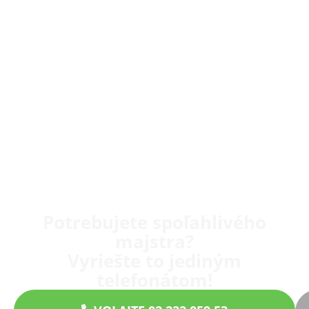
Potrebujete spoľahlivého
majstra?
Vyriešte to jediným
telefonátom!