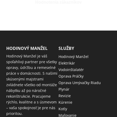
Hodnotenia zákazníkov
HODINOVÝ MANŽEL
SLUŽBY
Hodinový Manžel je váš
Hodinový Manžel
spoľahlivý partner pre všetky
Elektrikár
opravy, údržbu a remeselné
Vodoinštalatér
práce v domácnosti. S našimi
Oprava Práčky
skúsenými majstrami
Oprava Umývačky Riadu
zvládnete všetko od montáže
Plynár
nábytku až po náročné
Revizie
rekonštrukcie. Pracujeme
rýchlo, kvalitne a s úsmevom
Kúrenie
– vaša spokojnosť je pre nás
Kotly
prioritou.
Maľovanie