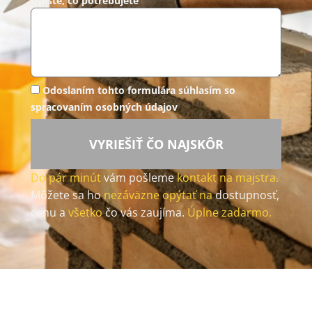
Opíšte, čo potrebujete
Odoslaním tohto formulára súhlasím so
spracovaním osobných údajov
VYRIEŠIŤ ČO NAJSKÔR
Do pár minút
vám pošleme
kontakt na majstra.
Môžete sa ho
nezáväzne opýtať na
dostupnosť,
cenu a
všetko
čo vás zaujíma.
Úplne zadarmo.