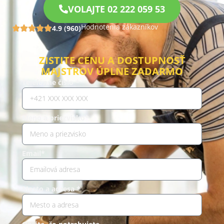
VOLAJTE 02 222 059 53
Hodnotenia zákazníkov
4.9 (960)
ZISTITE CENU A DOSTUPNOSŤ
MAJSTROV ÚPLNE ZADARMO
Telefónne číslo *
Meno a priezvisko*
Email*
Mesto a adresa *