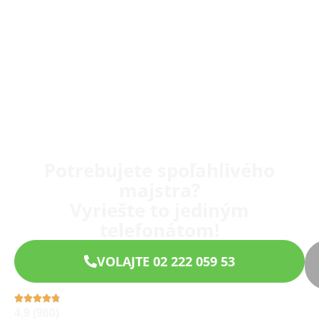
Potrebujete spoľahlivého
majstra?
Vyriešte to jediným
telefonátom!
VOLAJTE 02 222 059 53
4,9 (960)