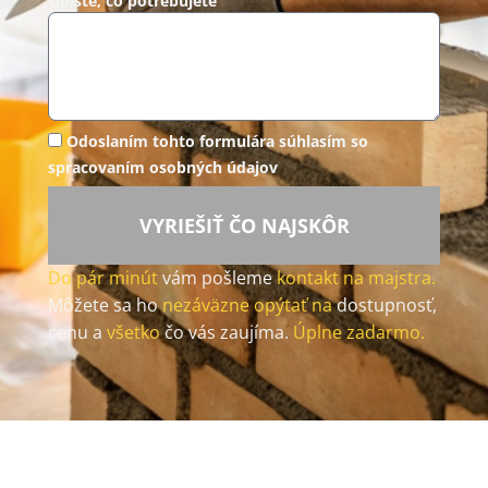
Opíšte, čo potrebujete
Odoslaním tohto formulára súhlasím so
spracovaním osobných údajov
VYRIEŠIŤ ČO NAJSKÔR
Do pár minút
vám pošleme
kontakt na majstra.
Môžete sa ho
nezáväzne opýtať na
dostupnosť,
cenu a
všetko
čo vás zaujíma.
Úplne zadarmo.