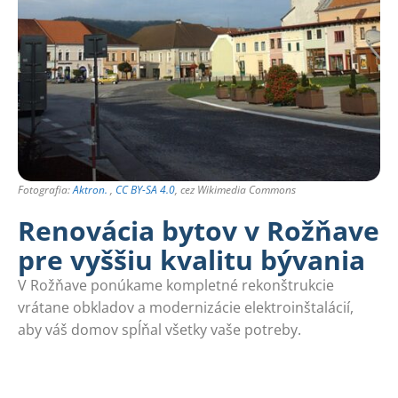
Fotografia:
Aktron.
,
CC BY-SA 4.0
, cez Wikimedia Commons
Renovácia bytov v Rožňave
pre vyššiu kvalitu bývania
V Rožňave ponúkame kompletné rekonštrukcie
vrátane obkladov a modernizácie elektroinštalácií,
aby váš domov spĺňal všetky vaše potreby.