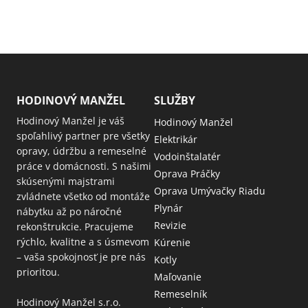
HODINOVÝ MANŽEL
SLUŽBY
Hodinový Manžel je váš
Hodinový Manžel
spoľahlivý partner pre všetky
Elektrikár
opravy, údržbu a remeselné
Vodoinštalatér
práce v domácnosti. S našimi
Oprava Práčky
skúsenými majstrami
Oprava Umývačky Riadu
zvládnete všetko od montáže
Plynár
nábytku až po náročné
Revizie
rekonštrukcie. Pracujeme
rýchlo, kvalitne a s úsmevom
Kúrenie
– vaša spokojnosť je pre nás
Kotly
prioritou.
Maľovanie
Remeselník
Hodinový Manžel s.r.o.