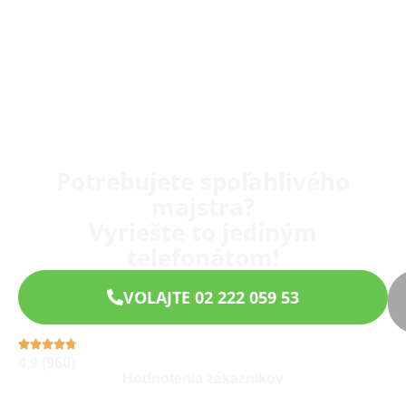
Potrebujete spoľahlivého
majstra?
Vyriešte to jediným
telefonátom!
VOLAJTE 02 222 059 53
4,9 (960)
Hodnotenia zákazníkov