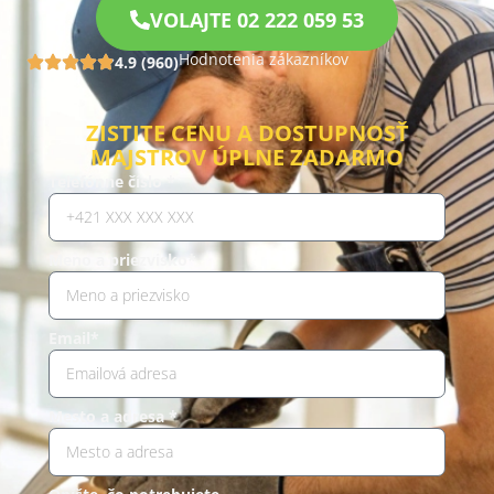
VOLAJTE 02 222 059 53
Hodnotenia zákazníkov
4.9 (960)
ZISTITE CENU A DOSTUPNOSŤ
MAJSTROV ÚPLNE ZADARMO
Telefónne číslo *
Meno a priezvisko*
Email*
Mesto a adresa *