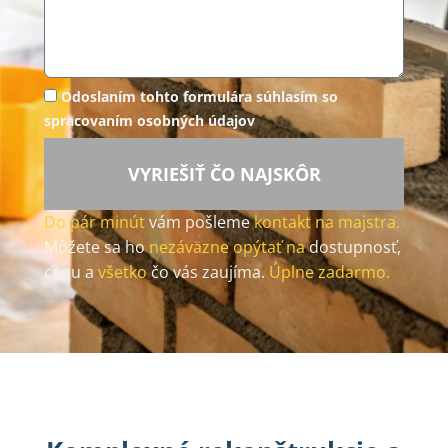
Odoslaním tohto formulára súhlasím so
spracovaním osobných údajov
VYRIEŠIŤ ČO NAJSKÔR
Do pár minút
vám pošleme
kontakt na majstra.
Môžete sa ho
nezáväzne opýtať na
dostupnosť,
cenu a
všetko
čo vás zaujíma.
Úplne zadarmo.