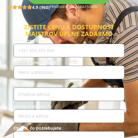
Hodnotenia zákazníkov
4.9 (960)
ZISTITE CENU A DOSTUPNOSŤ
MAJSTROV ÚPLNE ZADARMO
Telefónne číslo *
Meno a priezvisko*
Email*
Mesto a adresa *
Opíšte, čo potrebujete