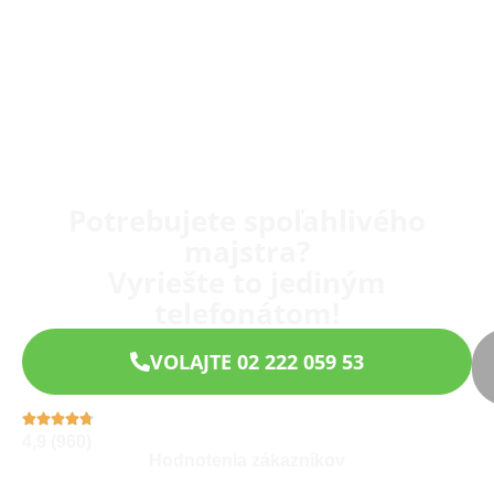
Potrebujete spoľahlivého
majstra?
Vyriešte to jediným
telefonátom!
VOLAJTE 02 222 059 53
4,9 (960)
Hodnotenia zákazníkov