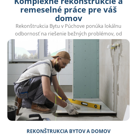
Komplexné rekonštrukcie a
remeselné práce pre váš
domov
Rekonštrukcia Bytu v Púchove ponúka lokálnu
odbornosť na riešenie bežných problémov, od
obnovy kúpeľní po montáž sadrokartónu.
REKONŠTRUKCIA BYTOV A DOMOV