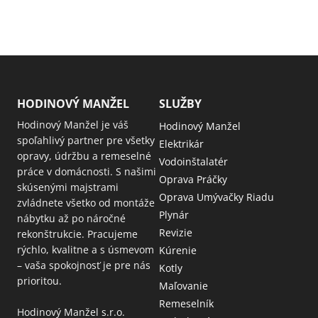
HODINOVÝ MANŽEL
SLUŽBY
Hodinový Manžel je váš
Hodinový Manžel
spoľahlivý partner pre všetky
Elektrikár
opravy, údržbu a remeselné
Vodoinštalatér
práce v domácnosti. S našimi
Oprava Práčky
skúsenými majstrami
Oprava Umývačky Riadu
zvládnete všetko od montáže
Plynár
nábytku až po náročné
Revizie
rekonštrukcie. Pracujeme
rýchlo, kvalitne a s úsmevom
Kúrenie
– vaša spokojnosť je pre nás
Kotly
prioritou.
Maľovanie
Remeselník
Hodinový Manžel s.r.o.