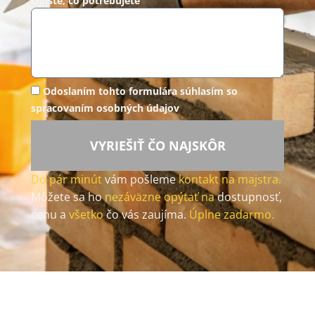
Opíšte, čo potrebujete
Odoslaním tohto formulára súhlasím so
spracovaním osobných údajov
VYRIEŠIŤ ČO NAJSKÔR
Do pár minút
vám pošleme
kontakt na majstra.
Môžete sa ho
nezáväzne opýtať na
dostupnosť,
cenu a
všetko
čo vás zaujíma.
Úplne zadarmo.