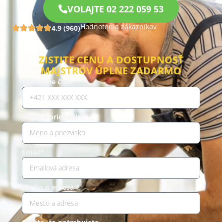
VOLAJTE 02 222 059 53
Hodnotenia zákazníkov
4.9 (960)
ZISTITE CENU A DOSTUPNOSŤ
MAJSTROV ÚPLNE ZADARMO
Telefónne číslo *
Meno a priezvisko*
Email*
Mesto a adresa *