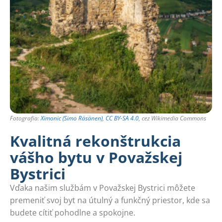
Fotografia:
Ximonic (Simo Räsänen)
,
CC BY-SA 4.0
, cez Wikimedia Commons
Kvalitná rekonštrukcia
vášho bytu v Považskej
Bystrici
Vďaka našim službám v Považskej Bystrici môžete
premeniť svoj byt na útulný a funkčný priestor, kde sa
budete cítiť pohodlne a spokojne.