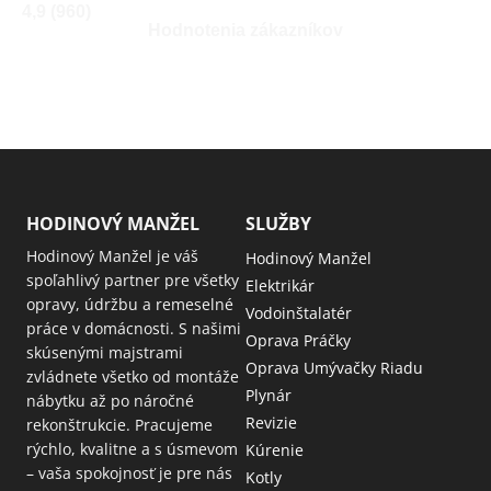
4,9 (960)
Hodnotenia zákazníkov
HODINOVÝ MANŽEL
SLUŽBY
Hodinový Manžel je váš
Hodinový Manžel
spoľahlivý partner pre všetky
Elektrikár
opravy, údržbu a remeselné
Vodoinštalatér
práce v domácnosti. S našimi
Oprava Práčky
skúsenými majstrami
Oprava Umývačky Riadu
zvládnete všetko od montáže
Plynár
nábytku až po náročné
Revizie
rekonštrukcie. Pracujeme
rýchlo, kvalitne a s úsmevom
Kúrenie
– vaša spokojnosť je pre nás
Kotly