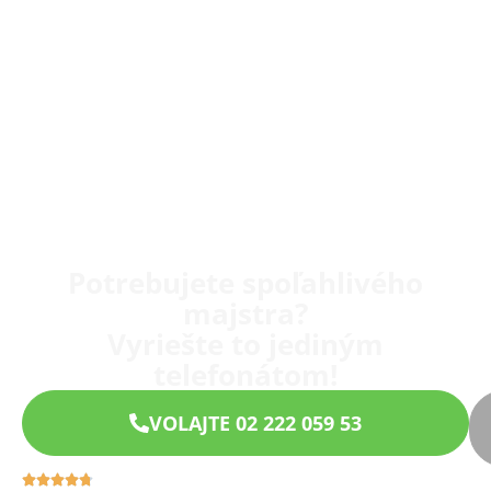
Potrebujete spoľahlivého
majstra?
Vyriešte to jediným
telefonátom!
VOLAJTE 02 222 059 53