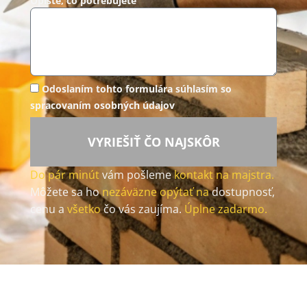
Opíšte, čo potrebujete
Odoslaním tohto formulára súhlasím so
spracovaním osobných údajov
VYRIEŠIŤ ČO NAJSKÔR
Do pár minút
vám pošleme
kontakt na majstra.
Môžete sa ho
nezáväzne opýtať na
dostupnosť,
cenu a
všetko
čo vás zaujíma.
Úplne zadarmo.