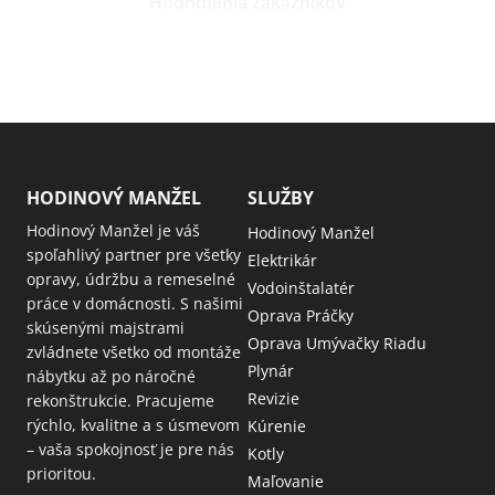
Hodnotenia zákazníkov
HODINOVÝ MANŽEL
SLUŽBY
Hodinový Manžel je váš
Hodinový Manžel
spoľahlivý partner pre všetky
Elektrikár
opravy, údržbu a remeselné
Vodoinštalatér
práce v domácnosti. S našimi
Oprava Práčky
skúsenými majstrami
Oprava Umývačky Riadu
zvládnete všetko od montáže
Plynár
nábytku až po náročné
Revizie
rekonštrukcie. Pracujeme
rýchlo, kvalitne a s úsmevom
Kúrenie
– vaša spokojnosť je pre nás
Kotly
prioritou.
Maľovanie