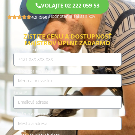
VOLAJTE 02 222 059 53
Hodnotenia zákazníkov
4.9 (960)
ZISTITE CENU A DOSTUPNOSŤ
MAJSTROV ÚPLNE ZADARMO
Telefónne číslo *
Meno a priezvisko*
Email*
Mesto a adresa *