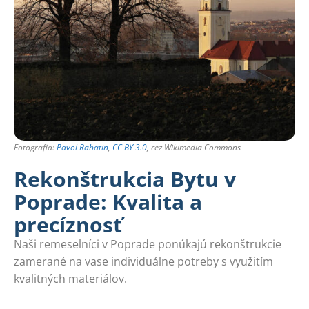
Fotografia:
Pavol Rabatin
,
CC BY 3.0
, cez Wikimedia Commons
Rekonštrukcia Bytu v
Poprade: Kvalita a
precíznosť
Naši remeselníci v Poprade ponúkajú rekonštrukcie
zamerané na vase individuálne potreby s využitím
kvalitných materiálov.