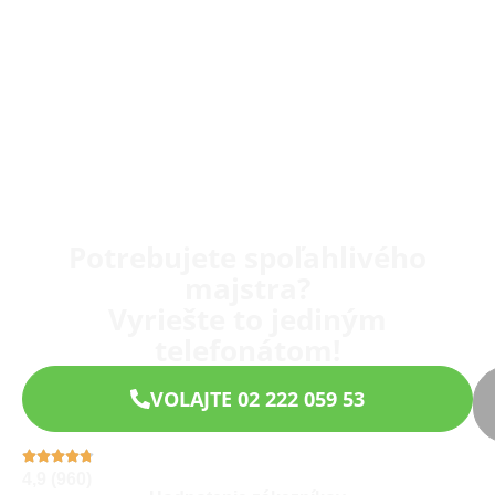
Potrebujete spoľahlivého
majstra?
Vyriešte to jediným
telefonátom!
VOLAJTE 02 222 059 53
4,9 (960)