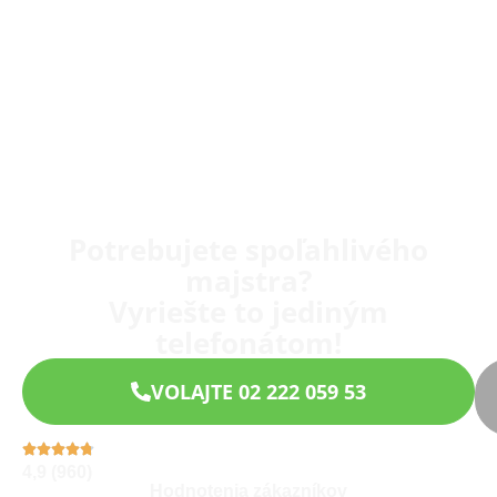
Potrebujete spoľahlivého
majstra?
Vyriešte to jediným
telefonátom!
VOLAJTE 02 222 059 53
4,9 (960)
Hodnotenia zákazníkov