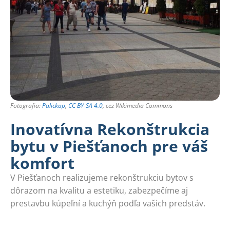
Fotografia:
Palickap
,
CC BY-SA 4.0
, cez Wikimedia Commons
Inovatívna Rekonštrukcia
bytu v Piešťanoch pre váš
komfort
V Piešťanoch realizujeme rekonštrukciu bytov s
dôrazom na kvalitu a estetiku, zabezpečíme aj
prestavbu kúpeľní a kuchýň podľa vašich predstáv.