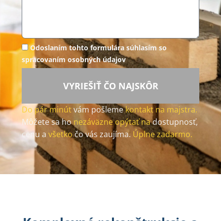
Odoslaním tohto formulára súhlasím so
spracovaním osobných údajov
VYRIEŠIŤ ČO NAJSKÔR
Do pár minút
vám pošleme
kontakt na majstra.
Môžete sa ho
nezáväzne opýtať na
dostupnosť,
cenu a
všetko
čo vás zaujíma.
Úplne zadarmo.