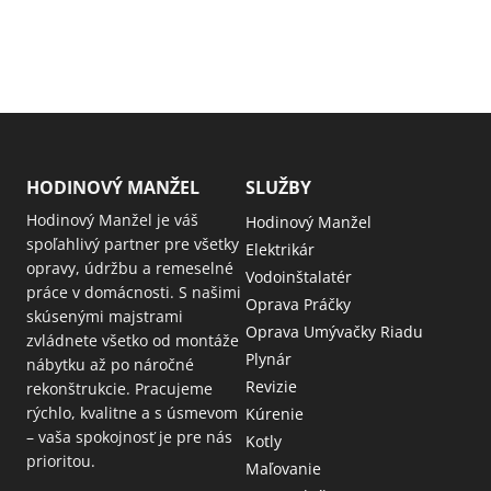
HODINOVÝ MANŽEL
SLUŽBY
Hodinový Manžel je váš
Hodinový Manžel
spoľahlivý partner pre všetky
Elektrikár
opravy, údržbu a remeselné
Vodoinštalatér
práce v domácnosti. S našimi
Oprava Práčky
skúsenými majstrami
Oprava Umývačky Riadu
zvládnete všetko od montáže
Plynár
nábytku až po náročné
Revizie
rekonštrukcie. Pracujeme
rýchlo, kvalitne a s úsmevom
Kúrenie
– vaša spokojnosť je pre nás
Kotly
prioritou.
Maľovanie