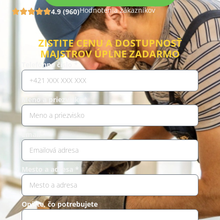
Hodnotenia zákazníkov
4.9 (960)
ZISTITE CENU A DOSTUPNOSŤ
MAJSTROV ÚPLNE ZADARMO
Telefónne číslo *
Meno a priezvisko*
Email*
Mesto a adresa *
Opíšte, čo potrebujete