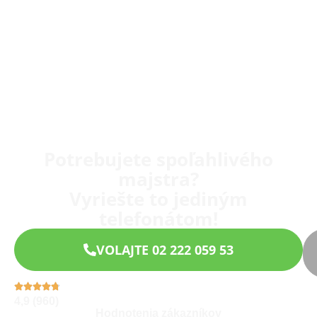
Potrebujete spoľahlivého
majstra?
Vyriešte to jediným
telefonátom!
VOLAJTE 02 222 059 53
4,9 (960)
Hodnotenia zákazníkov