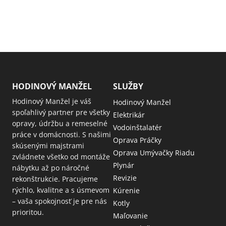
HODINOVÝ MANŽEL
SLUŽBY
Hodinový Manžel je váš
Hodinový Manžel
spoľahlivý partner pre všetky
Elektrikár
opravy, údržbu a remeselné
Vodoinštalatér
práce v domácnosti. S našimi
Oprava Práčky
skúsenými majstrami
Oprava Umývačky Riadu
zvládnete všetko od montáže
Plynár
nábytku až po náročné
Revizie
rekonštrukcie. Pracujeme
rýchlo, kvalitne a s úsmevom
Kúrenie
– vaša spokojnosť je pre nás
Kotly
prioritou.
Maľovanie