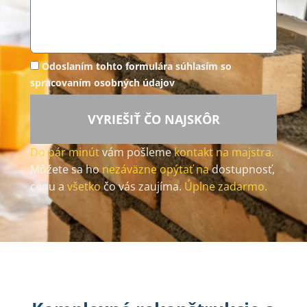
Odoslaním tohto formulára súhlasím so
spracovaním osobných údajov
VYRIEŠIŤ ČO NAJSKÔR
Do pár minút
vám pošleme
kontakt na majstra.
Môžete sa ho
nezáväzne opýtať na
dostupnosť,
cenu a
všetko
čo vás zaujíma.
Úplne zadarmo.