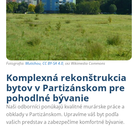
Fotografia:
Mutichou
,
CC BY-SA 4.0
, cez Wikimedia Commons
Komplexná rekonštrukcia
bytov v Partizánskom pre
pohodlné bývanie
Naši odborníci ponúkajú kvalitné murárske práce a
obklady v Partizánskom. Upravíme váš byt podľa
vašich predstav a zabezpečíme komfortné bývanie.