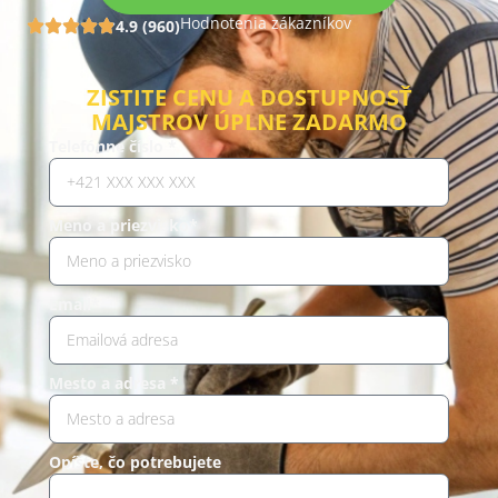
Hodnotenia zákazníkov
4.9 (960)
ZISTITE CENU A DOSTUPNOSŤ
MAJSTROV ÚPLNE ZADARMO
Telefónne číslo *
Meno a priezvisko*
Email*
Mesto a adresa *
Opíšte, čo potrebujete