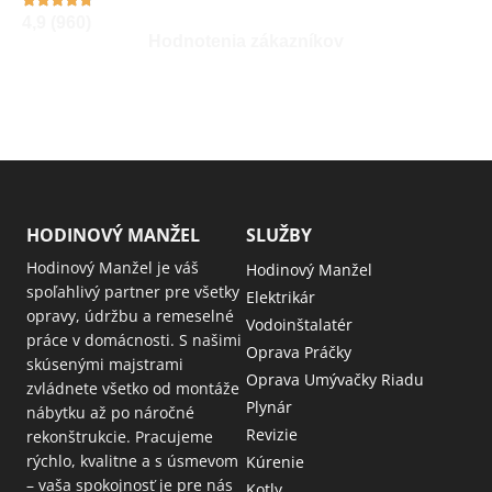
4,9 (960)
Hodnotenia zákazníkov
HODINOVÝ MANŽEL
SLUŽBY
Hodinový Manžel je váš
Hodinový Manžel
spoľahlivý partner pre všetky
Elektrikár
opravy, údržbu a remeselné
Vodoinštalatér
práce v domácnosti. S našimi
Oprava Práčky
skúsenými majstrami
Oprava Umývačky Riadu
zvládnete všetko od montáže
Plynár
nábytku až po náročné
Revizie
rekonštrukcie. Pracujeme
rýchlo, kvalitne a s úsmevom
Kúrenie
– vaša spokojnosť je pre nás
Kotly