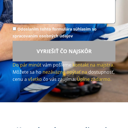
Odoslaním tohto formulára súhlasím so
spracovaním osobných údajov
VYRIEŠIŤ ČO NAJSKÔR
Do pár minút
vám pošleme
kontakt na majstra.
Môžete sa ho
nezáväzne opýtať na
dostupnosť,
cenu a
všetko
čo vás zaujíma.
Úplne zadarmo.