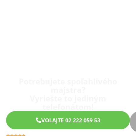
Potrebujete spoľahlivého
majstra?
Vyriešte to jediným
telefonátom!
VOLAJTE 02 222 059 53