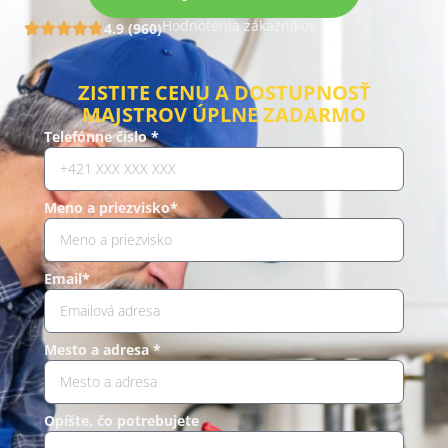
Hodnotenia zákazníkov
4.9 (960)
ZISTITE CENU A DOSTUPNOSŤ
MAJSTROV ÚPLNE ZADARMO
Telefónne číslo *
Meno a priezvisko*
Email*
Mesto a adresa *
Opíšte, čo potrebujete