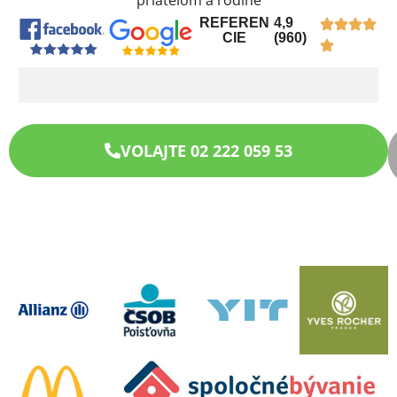
priateľom a rodine
REFEREN
4,9
CIE
(960)
VOLAJTE 02 222 059 53