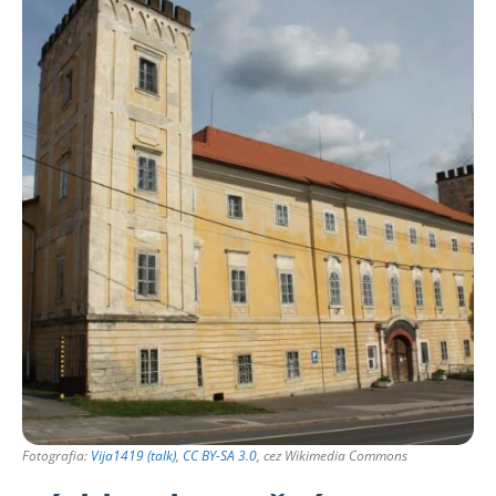
Fotografia:
Vija1419 (talk)
,
CC BY-SA 3.0
, cez Wikimedia Commons