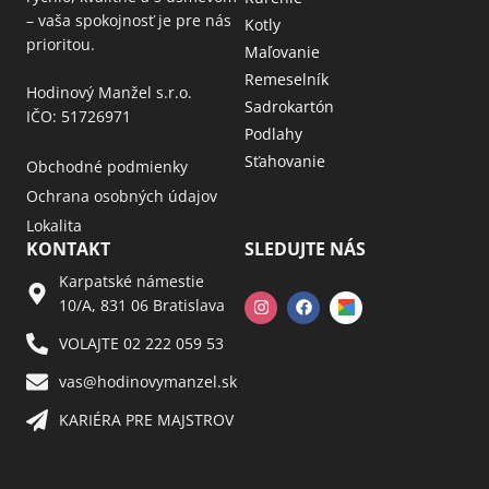
– vaša spokojnosť je pre nás
Kotly
prioritou.
Maľovanie
Remeselník
Hodinový Manžel s.r.o.
Sadrokartón
IČO: 51726971
Podlahy
Sťahovanie
Obchodné podmienky
Ochrana osobných údajov
Lokalita
KONTAKT
SLEDUJTE NÁS
Karpatské námestie
10/A, 831 06 Bratislava
VOLAJTE 02 222 059 53​
vas@hodinovymanzel.sk​
KARIÉRA PRE MAJSTROV​