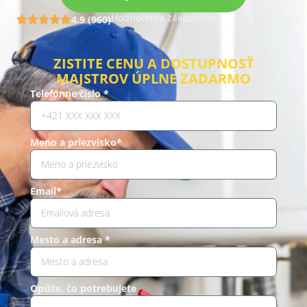
Hodnotenia zákazníkov
4.9 (960)
ZISTITE CENU A DOSTUPNOSŤ
MAJSTROV ÚPLNE ZADARMO
Telefónne číslo *
Meno a priezvisko*
Email*
Mesto a adresa *
Opíšte, čo potrebujete