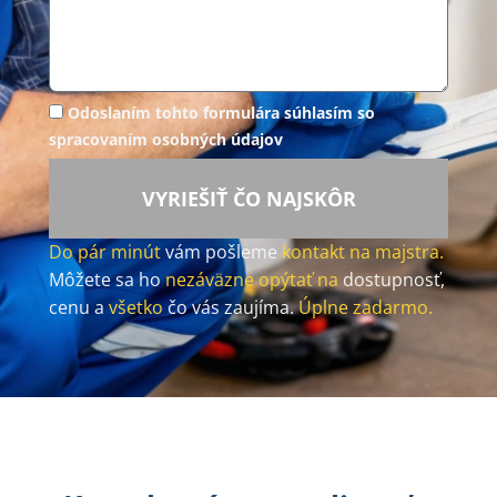
Odoslaním tohto formulára súhlasím so
spracovaním osobných údajov
VYRIEŠIŤ ČO NAJSKÔR
Do pár minút
vám pošleme
kontakt na majstra.
Môžete sa ho
nezáväzne opýtať na
dostupnosť,
cenu a
všetko
čo vás zaujíma.
Úplne zadarmo.