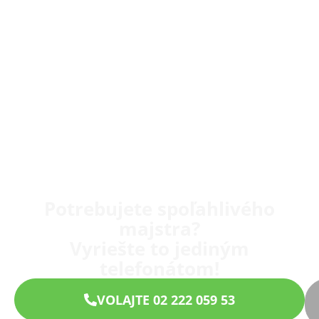
Potrebujete spoľahlivého
majstra?
Vyriešte to jediným
telefonátom!
VOLAJTE 02 222 059 53