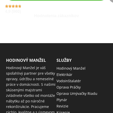
4,9 (960)
Hodnotenia zákazníkov
HODINOVÝ MANŽEL
SLUŽBY
Hodinový Manžel je váš
Hodinový Manžel
spoľahlivý partner pre všetky
Elektrikár
opravy, údržbu a remeselné
Vodoinštalatér
práce v domácnosti. S našimi
Oprava Práčky
skúsenými majstrami
Oprava Umývačky Riadu
zvládnete všetko od montáže
Plynár
nábytku až po náročné
Revizie
rekonštrukcie. Pracujeme
rýchlo, kvalitne a s úsmevom
Kúrenie