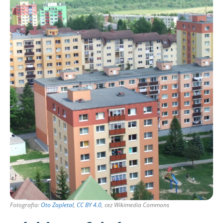
Fotografia:
Oto Zapletal
,
CC BY 4.0
, cez Wikimedia Commons