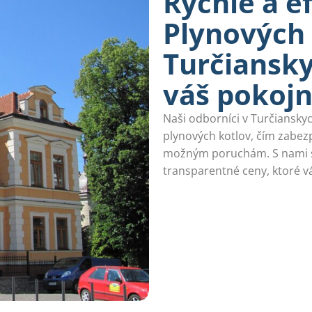
Rýchle a e
Plynových 
Turčiansky
váš pokoj
Naši odborníci v Turčianskyc
plynových kotlov, čím zabe
možným poruchám. S nami sa
transparentné ceny, ktoré v