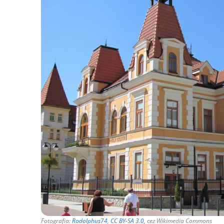
Fotografia:
Rodolphus74
,
CC BY-SA 3.0
, cez Wikimedia Commons