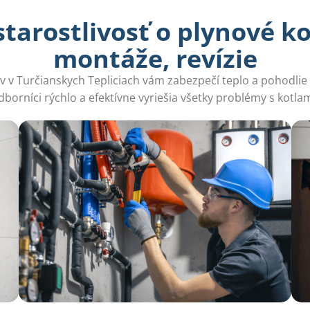
arostlivosť o plynové ko
montáže, revízie
ov v Turčianskych Tepliciach vám zabezpečí teplo a pohodlie
dborníci rýchlo a efektívne vyriešia všetky problémy s kotlam