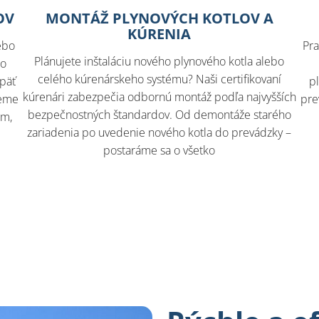
OV
MONTÁŽ PLYNOVÝCH KOTLOV A
KÚRENIA
ebo
Pra
Plánujete inštaláciu nového plynového kotla alebo
lo
celého kúrenárskeho systému? Naši certifikovaní
opäť
p
kúrenári zabezpečia odbornú montáž podľa najvyšších
jeme
pre
bezpečnostných štandardov. Od demontáže starého
rm,
zariadenia po uvedenie nového kotla do prevádzky –
postaráme sa o všetko