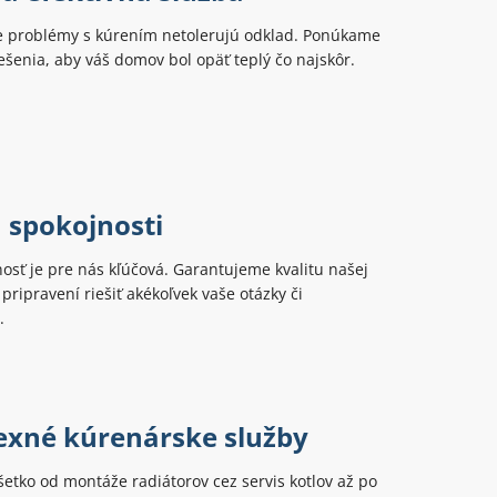
 problémy s kúrením netolerujú odklad. Ponúkame
šenia, aby váš domov bol opäť teplý čo najskôr.
 spokojnosti
osť je pre nás kľúčová. Garantujeme kvalitu našej
pripravení riešiť akékoľvek vaše otázky či
.
xné kúrenárske služby
tko od montáže radiátorov cez servis kotlov až po