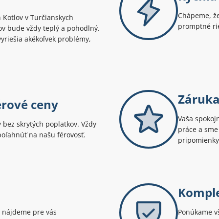
Chápeme, že
 Kotlov v Turčianskych
promptné rie
ov bude vždy teplý a pohodlný.
 vyriešia akékoľvek problémy,
Záruka
érové ceny
Vaša spokojn
bez skrytých poplatkov. Vždy
práce a sme 
spoľahnúť na našu férovosť.
pripomienky
Komple
 nájdeme pre vás
Ponúkame vše