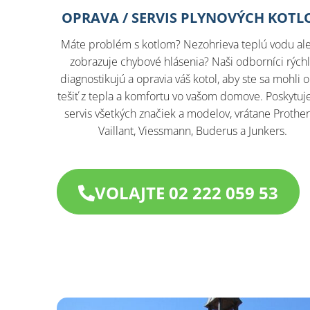
OPRAVA / SERVIS PLYNOVÝCH KOTL
Máte problém s kotlom? Nezohrieva teplú vodu al
zobrazuje chybové hlásenia? Naši odborníci rých
diagnostikujú a opravia váš kotol, aby ste sa mohli 
tešiť z tepla a komfortu vo vašom domove. Poskytu
servis všetkých značiek a modelov, vrátane Prothe
Vaillant, Viessmann, Buderus a Junkers.​
VOLAJTE 02 222 059 53