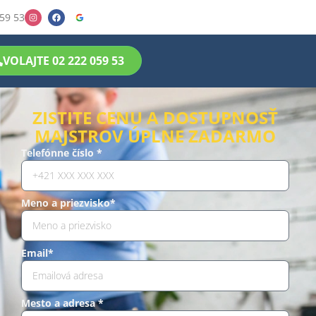
59 53
VOLAJTE 02 222 059 53
ZISTITE CENU A DOSTUPNOSŤ
MAJSTROV ÚPLNE ZADARMO
Telefónne číslo *
Meno a priezvisko*
Email*
Mesto a adresa *