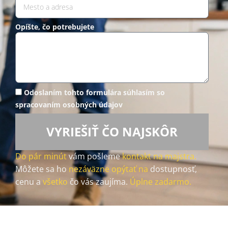
Opíšte, čo potrebujete
Odoslaním tohto formulára súhlasím so
spracovaním osobných údajov
VYRIEŠIŤ ČO NAJSKÔR
Do pár minút
vám pošleme
kontakt na majstra.
Môžete sa ho
nezáväzne opýtať na
dostupnosť,
cenu a
všetko
čo vás zaujíma.
Úplne zadarmo.