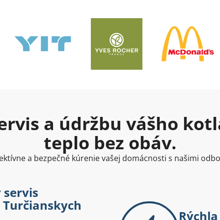
rvis a údržbu vášho kotla
teplo bez obáv.
ktívne a bezpečné kúrenie vašej domácnosti s našimi odb
 servis
v Turčianskych
Rýchla