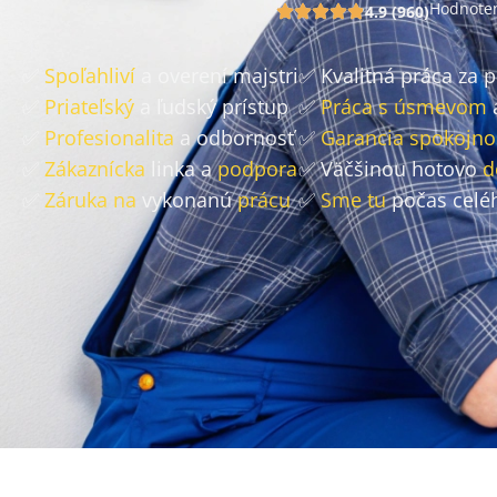
Hodnoten
4.9 (960)
✅
Spoľahliví
a overení majstri
✅ Kvalitná práca za 
✅
Priateľský
a ľudský prístup
✅
Práca s úsmevom
✅
Profesionalita
a odbornosť
✅
Garancia spokojno
✅
Zákaznícka
linka a
podpora
✅ Väčšinou hotovo
d
✅
Záruka na
vykonanú
prácu
✅
Sme tu
počas celé