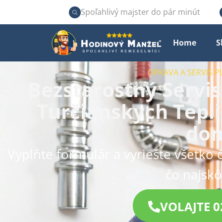
Spoľahlivý majster do pár minút
Home
S
OPRAVA A SERVIS 
Bezstarostný Servis
Turčianskych Tepli
do
Vyplňte formulár a vyriešte všetko 
čo najskô
VOLAJTE 0