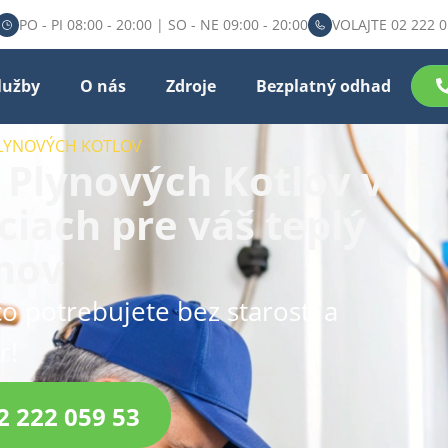
PO - PI 08:00 - 20:00 | SO - NE 09:00 - 20:00
VOLAJTE 02 222 0
lužby
O nás
Zdroje
Bezplatný odhad
PLYNOVÝCH KOTLOV
 Plynových Kotlov v
ciach pre váš teplý
mov
čo potrebujete bez starostí a
r!
2 222 059 53