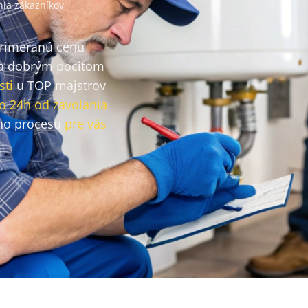
ia zákazníkov
primeranú cenu
a dobrým pocitom
sti
u TOP majstrov
o 24h od zavolania
ho procesu
pre vás