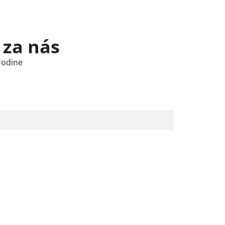
 za nás
rodine