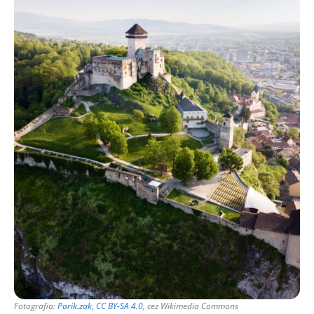
Fotografia:
Parik.zak
,
CC BY-SA 4.0
, cez Wikimedia Commons