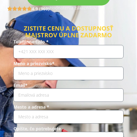
Hodnotenia zákazníkov
4.9 (960)
ZISTITE CENU A DOSTUPNOSŤ
MAJSTROV ÚPLNE ZADARMO
Telefónne číslo *
Meno a priezvisko*
Email*
Mesto a adresa *
Opíšte, čo potrebujete