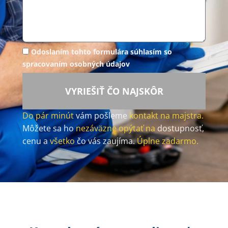
Odoslaním tohto formulára súhlasím so
spracovaním osobných údajov
VYRIEŠIŤ ČO NAJSKÔR
Do pár minút
vám pošleme
kontakt na majstra.
Môžete sa ho
nezáväzne opýtať na
dostupnosť,
cenu a
všetko
čo vás zaujíma.
Úplne zadarmo.