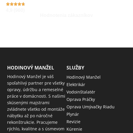
4,9 (960)
Hodnotenia zákazníkov
HODINOVÝ MANŽEL
SLUŽBY
Hodinový Manžel je váš
Hodinový Manžel
spoľahlivý partner pre všetky
Elektrikár
opravy, údržbu a remeselné
Vodoinštalatér
práce v domácnosti. S našimi
Oprava Práčky
skúsenými majstrami
Oprava Umývačky Riadu
zvládnete všetko od montáže
Plynár
nábytku až po náročné
Revizie
rekonštrukcie. Pracujeme
rýchlo, kvalitne a s úsmevom
Kúrenie