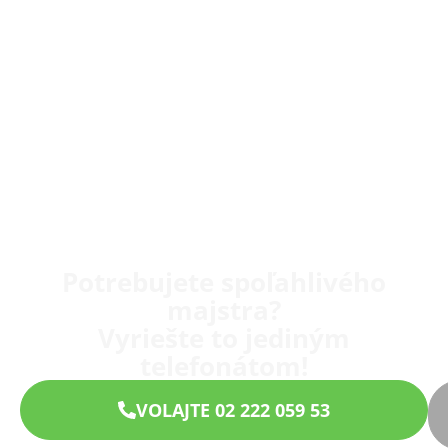
Potrebujete spoľahlivého
majstra?
Vyriešte to jediným
telefonátom!
VOLAJTE 02 222 059 53