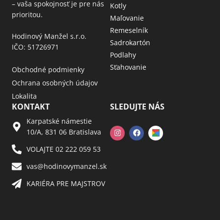
– vaša spokojnosť je pre nás
Kotly
prioritou.
Maľovanie
Remeselník
Hodinový Manžel s.r.o.
Sadrokartón
IČO: 51726971
Podlahy
Sťahovanie
Obchodné podmienky
Ochrana osobných údajov
Lokalita
KONTAKT
SLEDUJTE NÁS
Karpatské námestie
10/A, 831 06 Bratislava
VOLAJTE 02 222 059 53​
vas@hodinovymanzel.sk​
KARIÉRA PRE MAJSTROV​