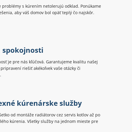
 problémy s kúrením netolerujú odklad. Ponúkame
šenia, aby váš domov bol opäť teplý čo najskôr.
 spokojnosti
osť je pre nás kľúčová. Garantujeme kvalitu našej
pripravení riešiť akékoľvek vaše otázky či
.
xné kúrenárske služby
tko od montáže radiátorov cez servis kotlov až po
elého kúrenia. Všetky služby na jednom mieste pre