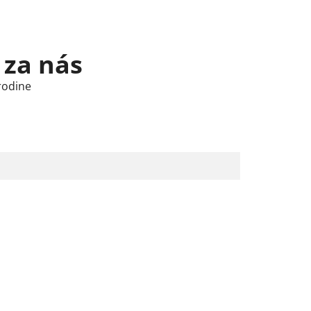
 za nás
rodine