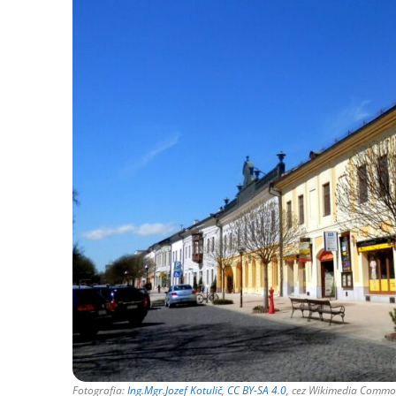
Fotografia:
Ing.Mgr.Jozef Kotulič
,
CC BY-SA 4.0
, cez Wikimedia Comm