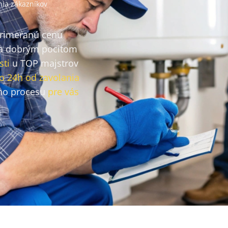
ia zákazníkov
primeranú cenu
a dobrým pocitom
sti
u TOP majstrov
o 24h od zavolania
ho procesu
pre vás