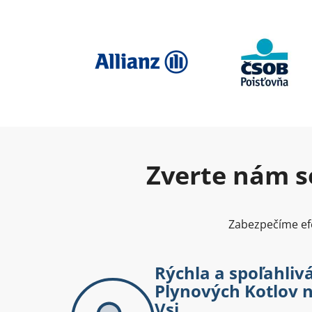
Zverte nám se
Zabezpečíme efe
Rýchla a spoľahliv
Plynových Kotlov n
Vsi