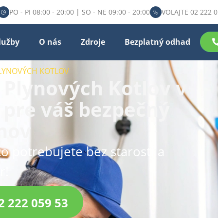
PO - PI 08:00 - 20:00 | SO - NE 09:00 - 20:00
VOLAJTE 02 222 0
lužby
O nás
Zdroje
Bezplatný odhad
PLYNOVÝCH KOTLOV
 Plynových Kotlov v
i pre váš bezpečný
mov
čo potrebujete bez starostí a
r!
2 222 059 53