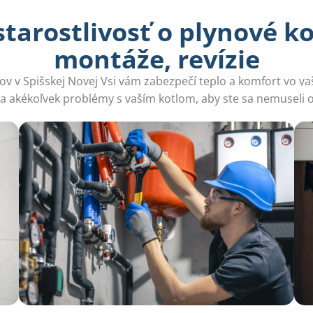
arostlivosť o plynové ko
montáže, revízie
lov v Spišskej Novej Vsi vám zabezpečí teplo a komfort vo 
ia akékoľvek problémy s vaším kotlom, aby ste sa nemuseli 