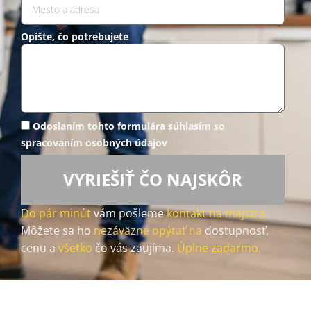
Opíšte, čo potrebujete
Odoslaním tohto formulára súhlasím so
spracovaním osobných údajov
VYRIEŠIŤ ČO NAJSKÔR
Do pár minút
vám pošleme
kontakt na majstra.
Môžete sa ho
nezáväzne opýtať na
dostupnosť,
cenu a
všetko
čo vás zaujíma.
Úplne zadarmo.