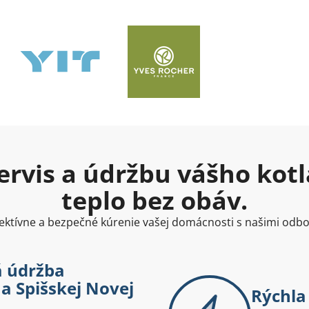
rvis a údržbu vášho kotla
teplo bez obáv.
ktívne a bezpečné kúrenie vašej domácnosti s našimi odb
á údržba
a Spišskej Novej
Rýchla