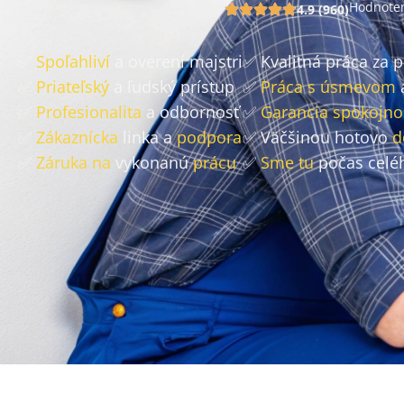
Hodnoten
4.9 (960)
✅
Spoľahliví
a overení majstri
✅ Kvalitná práca za 
✅
Priateľský
a ľudský prístup
✅
Práca s úsmevom
✅
Profesionalita
a odbornosť
✅
Garancia spokojno
✅
Zákaznícka
linka a
podpora
✅ Väčšinou hotovo
d
✅
Záruka na
vykonanú
prácu
✅
Sme tu
počas celé