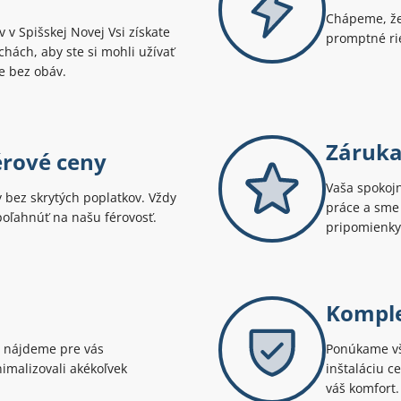
Chápeme, že
 v Spišskej Novej Vsi získate
promptné rie
hách, aby ste si mohli užívať
e bez obáv.
Záruka
érové ceny
Vaša spokojn
bez skrytých poplatkov. Vždy
práce a sme 
spoľahnúť na našu férovosť.
pripomienky
Komple
 nájdeme pre vás
Ponúkame vše
imalizovali akékoľvek
inštaláciu c
váš komfort.