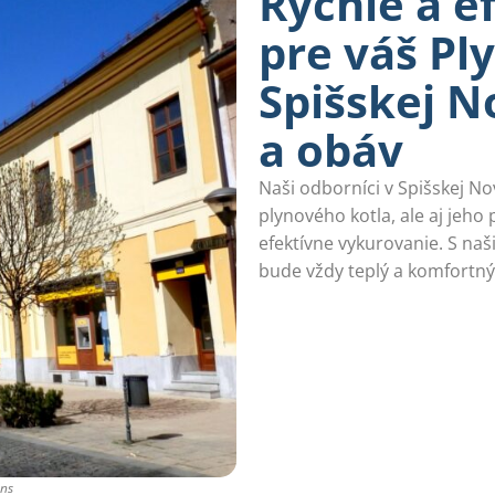
Rýchle a e
pre váš Pl
Spišskej N
a obáv
Naši odborníci v Spišskej No
plynového kotla, ale aj jeho 
efektívne vykurovanie. S naš
bude vždy teplý a komfortný
ons