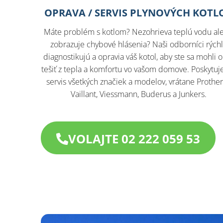
OPRAVA / SERVIS PLYNOVÝCH KOTL
Máte problém s kotlom? Nezohrieva teplú vodu al
zobrazuje chybové hlásenia? Naši odborníci rých
diagnostikujú a opravia váš kotol, aby ste sa mohli 
tešiť z tepla a komfortu vo vašom domove. Poskytu
servis všetkých značiek a modelov, vrátane Prothe
Vaillant, Viessmann, Buderus a Junkers.​
VOLAJTE 02 222 059 53