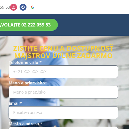
59 53
VOLAJTE 02 222 059 53
ZISTITE CENU A DOSTUPNOSŤ
MAJSTROV ÚPLNE ZADARMO
Telefónne číslo *
Meno a priezvisko*
Email*
Mesto a adresa *