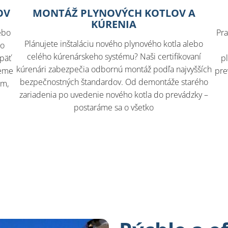
OV
MONTÁŽ PLYNOVÝCH KOTLOV A
KÚRENIA
ebo
Pra
Plánujete inštaláciu nového plynového kotla alebo
lo
celého kúrenárskeho systému? Naši certifikovaní
opäť
p
kúrenári zabezpečia odbornú montáž podľa najvyšších
jeme
pre
bezpečnostných štandardov. Od demontáže starého
rm,
zariadenia po uvedenie nového kotla do prevádzky –
postaráme sa o všetko