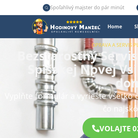
Spoľahlivý majster do pár minút
Home
S
OPRAVA A SERVIS 
Bezstarostný Servis
Spišskej Novej Vs
do
Vyplňte formulár a vyriešte všetko 
čo najskô
VOLAJTE 0