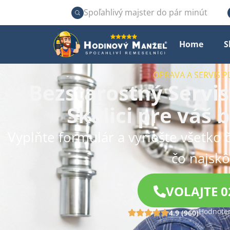
Spoľahlivý majster do pár minút
Home
S
OPRAVA A SERVIS 
Bezstarostný Servis
Skalici pre váš
Vyplňte formulár a vyriešte všetko 
čo najskô
VOLAJTE 0
Hodnoten
4.9 (960)