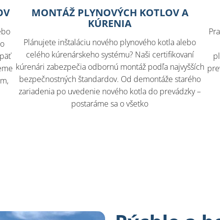
OV
MONTÁŽ PLYNOVÝCH KOTLOV A
KÚRENIA
ebo
Pra
Plánujete inštaláciu nového plynového kotla alebo
lo
celého kúrenárskeho systému? Naši certifikovaní
opäť
p
kúrenári zabezpečia odbornú montáž podľa najvyšších
jeme
pre
bezpečnostných štandardov. Od demontáže starého
rm,
zariadenia po uvedenie nového kotla do prevádzky –
postaráme sa o všetko