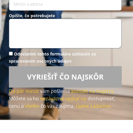
Opíšte, čo potrebujete
Odoslaním tohto formulára súhlasím so
spracovaním osobných údajov
VYRIEŠIŤ ČO NAJSKÔR
Do pár minút
vám pošleme
kontakt na majstra.
Môžete sa ho
nezáväzne opýtať na
dostupnosť,
cenu a
všetko
čo vás zaujíma.
Úplne zadarmo.