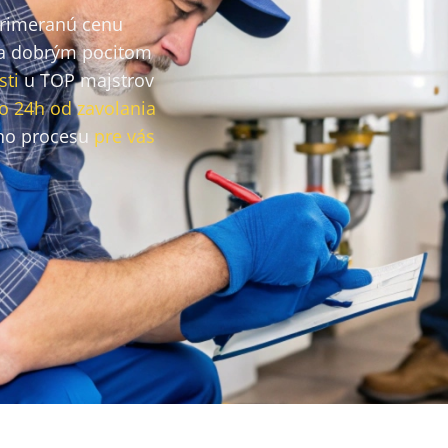
primeranú cenu
a dobrým pocitom
sti
u TOP majstrov
o 24h od zavolania
ho procesu
pre vás