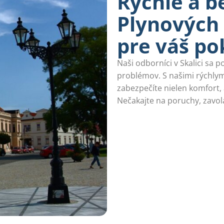
Rýchle a b
Plynových 
pre váš p
Naši odborníci v Skalici sa p
problémov. S našimi rýchlymi
zabezpečíte nielen komfort,
Nečakajte na poruchy, zavol