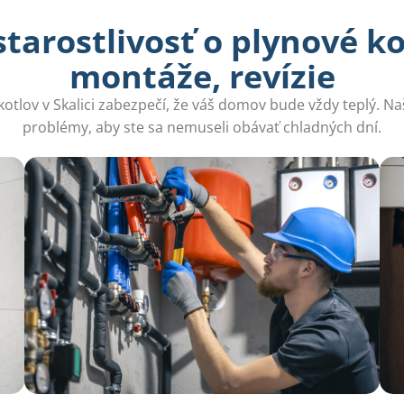
arostlivosť o plynové ko
montáže, revízie
kotlov v Skalici zabezpečí, že váš domov bude vždy teplý. Na
problémy, aby ste sa nemuseli obávať chladných dní.