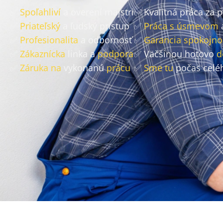
✅
Spoľahliví
a overení majstri
✅ Kvalitná práca za 
✅
Priateľský
a ľudský prístup
✅
Práca s úsmevom
✅
Profesionalita
a odbornosť
✅
Garancia spokojno
✅
Zákaznícka
linka a
podpora
✅ Väčšinou hotovo
d
✅
Záruka na
vykonanú
prácu
✅
Sme tu
počas celé