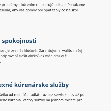
 problémy s kúrením netolerujú odklad. Ponúkame
šenia, aby váš domov bol opäť teplý čo najskôr.
 spokojnosti
osť je pre nás kľúčová. Garantujeme kvalitu našej
pripravení riešiť akékoľvek vaše otázky či
.
xné kúrenárske služby
tko od montáže radiátorov cez servis kotlov až po
elého kúrenia. Všetky služby na jednom mieste pre