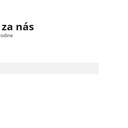
 za nás
rodine