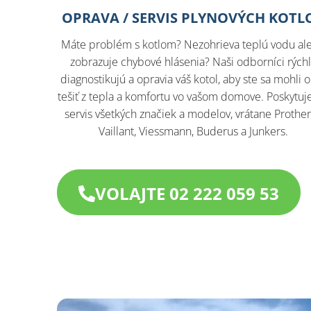
OPRAVA / SERVIS PLYNOVÝCH KOTL
Máte problém s kotlom? Nezohrieva teplú vodu al
zobrazuje chybové hlásenia? Naši odborníci rých
diagnostikujú a opravia váš kotol, aby ste sa mohli 
tešiť z tepla a komfortu vo vašom domove. Poskytu
servis všetkých značiek a modelov, vrátane Prothe
Vaillant, Viessmann, Buderus a Junkers.​
VOLAJTE 02 222 059 53