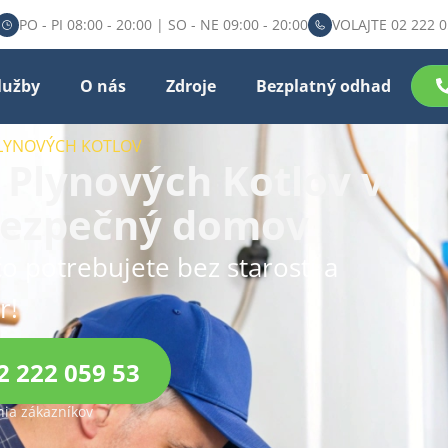
PO - PI 08:00 - 20:00 | SO - NE 09:00 - 20:00
VOLAJTE 02 222 0
lužby
O nás
Zdroje
Bezplatný odhad
PLYNOVÝCH KOTLOV
 Plynových Kotlov v
 bezpečný domov
čo potrebujete bez starostí a
r!
2 222 059 53
ia zákazníkov