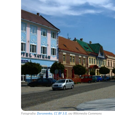
Fotografia:
Doronenko
,
CC BY 3.0
, cez Wikimedia Commons