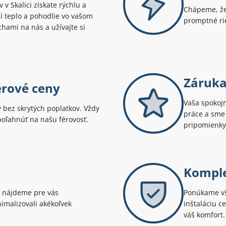
v Skalici získate rýchlu a
Chápeme, že
í teplo a pohodlie vo vašom
promptné rie
hami na nás a užívajte si
Záruka
érové ceny
Vaša spokojn
bez skrytých poplatkov. Vždy
práce a sme 
spoľahnúť na našu férovosť.
pripomienky
Komple
 nájdeme pre vás
Ponúkame vše
imalizovali akékoľvek
inštaláciu c
váš komfort.