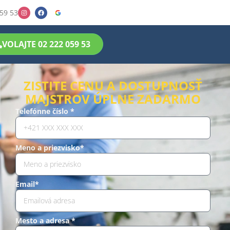
59 53
VOLAJTE 02 222 059 53
ZISTITE CENU A DOSTUPNOSŤ
MAJSTROV ÚPLNE ZADARMO
Telefónne číslo *
Meno a priezvisko*
Email*
Mesto a adresa *