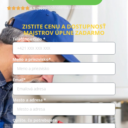
Hodnotenia zákazníkov
4.9 (960)
ZISTITE CENU A DOSTUPNOSŤ
MAJSTROV ÚPLNE ZADARMO
Telefónne číslo *
Meno a priezvisko*
Email*
Mesto a adresa *
Opíšte, čo potrebujete