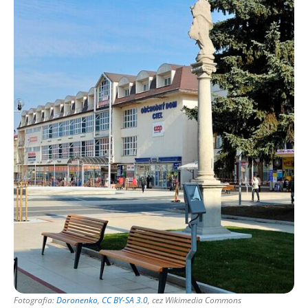
Fotografia:
Doronenko
,
CC BY-SA 3.0
, cez Wikimedia Commons