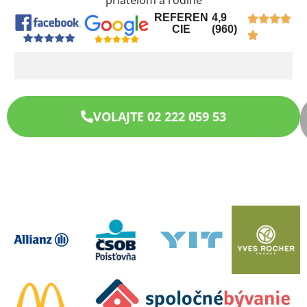
priateľom a rodine
REFEREN
4,9
CIE
(960)
VOLAJTE 02 222 059 53