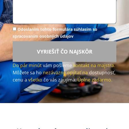
Odoslaním tohto formulára súhlasím so
spracovaním osobných údajov
VYRIEŠIŤ ČO NAJSKÔR
Do pár minút
vám pošleme
kontakt na majstra.
Môžete sa ho
nezáväzne opýtať na
dostupnosť,
cenu a
všetko
čo vás zaujíma.
Úplne zadarmo.