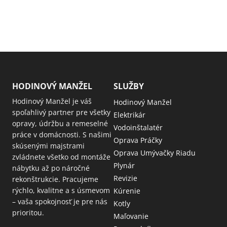
HODINOVÝ MANŽEL
SLUŽBY
Hodinový Manžel je váš
Hodinový Manžel
spoľahlivý partner pre všetky
Elektrikár
opravy, údržbu a remeselné
Vodoinštalatér
práce v domácnosti. S našimi
Oprava Práčky
skúsenými majstrami
Oprava Umývačky Riadu
zvládnete všetko od montáže
Plynár
nábytku až po náročné
Revizie
rekonštrukcie. Pracujeme
rýchlo, kvalitne a s úsmevom
Kúrenie
– vaša spokojnosť je pre nás
Kotly
prioritou.
Maľovanie