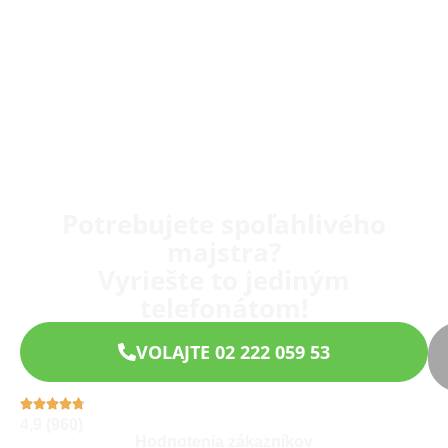
Potrebujete spoľahlivého
majstra?
Vyriešte to jediným
telefonátom!
VOLAJTE 02 222 059 53
4,9 (960)
Hodnotenia zákazníkov