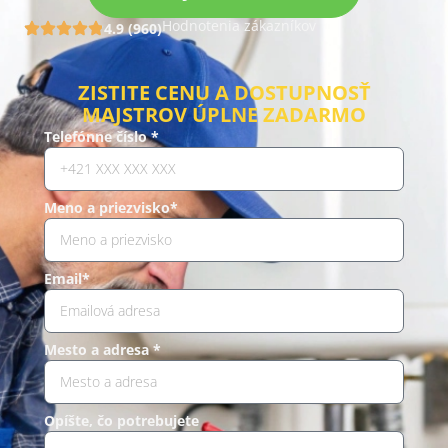
Hodnotenia zákazníkov
4.9 (960)
ZISTITE CENU A DOSTUPNOSŤ
MAJSTROV ÚPLNE ZADARMO
Telefónne číslo *
Meno a priezvisko*
Email*
Mesto a adresa *
Opíšte, čo potrebujete