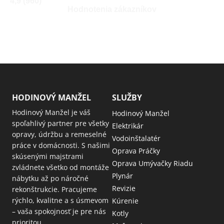
4,9 (960)
Hodnotenia zákazníkov
HODINOVÝ MANŽEL
SLUŽBY
Hodinový Manžel je váš
Hodinový Manžel
spoľahlivý partner pre všetky
Elektrikár
opravy, údržbu a remeselné
Vodoinštalatér
práce v domácnosti. S našimi
Oprava Práčky
skúsenými majstrami
Oprava Umývačky Riadu
zvládnete všetko od montáže
Plynár
nábytku až po náročné
Revizie
rekonštrukcie. Pracujeme
rýchlo, kvalitne a s úsmevom
Kúrenie
– vaša spokojnosť je pre nás
Kotly
prioritou.