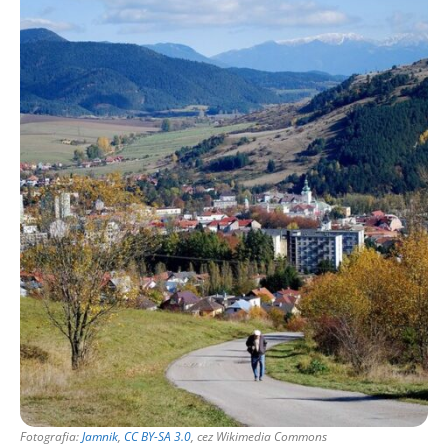
Fotografia:
Jamnik
,
CC BY-SA 3.0
, cez Wikimedia Commons