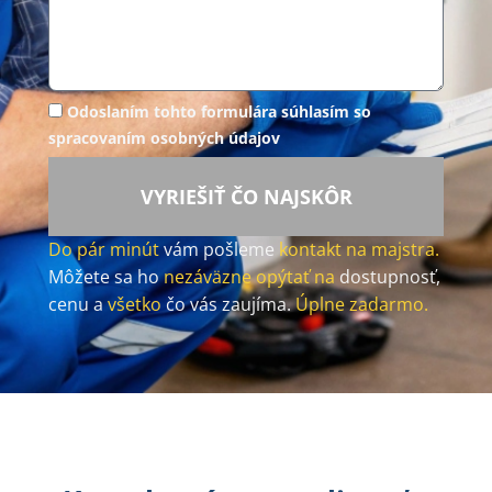
Odoslaním tohto formulára súhlasím so
spracovaním osobných údajov
VYRIEŠIŤ ČO NAJSKÔR
Do pár minút
vám pošleme
kontakt na majstra.
Môžete sa ho
nezáväzne opýtať na
dostupnosť,
cenu a
všetko
čo vás zaujíma.
Úplne zadarmo.