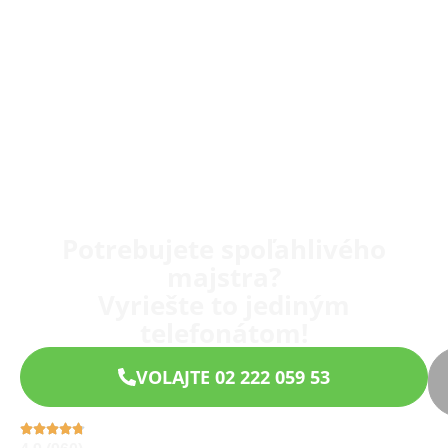
Potrebujete spoľahlivého
majstra?
Vyriešte to jediným
telefonátom!
VOLAJTE 02 222 059 53