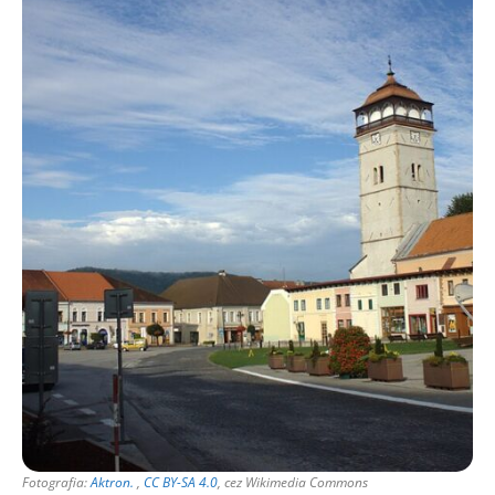
Fotografia:
Aktron.
,
CC BY-SA 4.0
, cez Wikimedia Commons