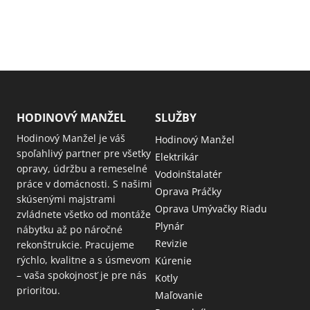
HODINOVÝ MANŽEL
SLUŽBY
Hodinový Manžel je váš
Hodinový Manžel
spoľahlivý partner pre všetky
Elektrikár
opravy, údržbu a remeselné
Vodoinštalatér
práce v domácnosti. S našimi
Oprava Práčky
skúsenými majstrami
Oprava Umývačky Riadu
zvládnete všetko od montáže
Plynár
nábytku až po náročné
Revizie
rekonštrukcie. Pracujeme
rýchlo, kvalitne a s úsmevom
Kúrenie
– vaša spokojnosť je pre nás
Kotly
prioritou.
Maľovanie