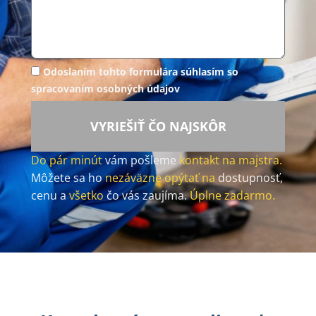
Odoslaním tohto formulára súhlasím so
spracovaním osobných údajov
VYRIEŠIŤ ČO NAJSKÔR
Do pár minút
vám pošleme
kontakt na majstra.
Môžete sa ho
nezáväzne opýtať na
dostupnosť,
cenu a
všetko
čo vás zaujíma.
Úplne zadarmo.