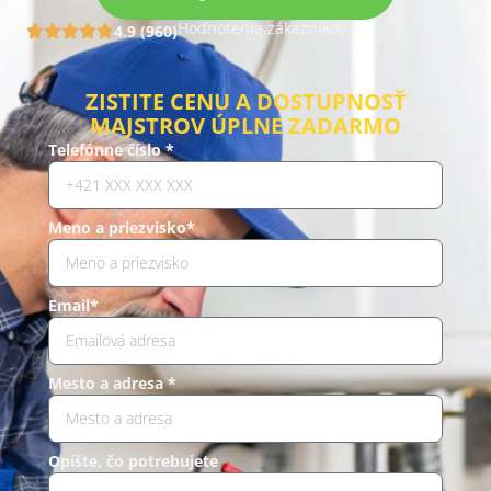
Hodnotenia zákazníkov
4.9 (960)
ZISTITE CENU A DOSTUPNOSŤ
MAJSTROV ÚPLNE ZADARMO
Telefónne číslo *
Meno a priezvisko*
Email*
Mesto a adresa *
Opíšte, čo potrebujete