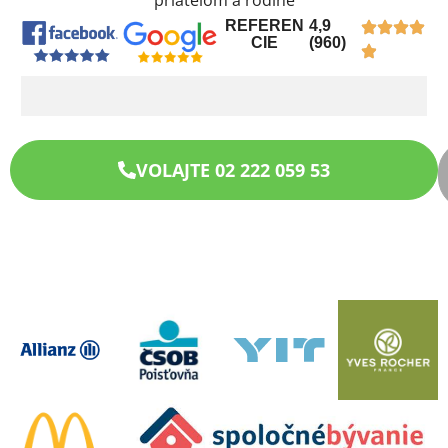
priateľom a rodine
REFEREN
4,9
CIE
(960)
VOLAJTE 02 222 059 53