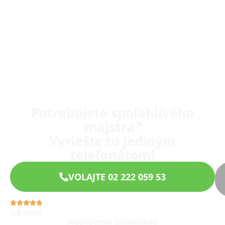
Potrebujete spoľahlivého
majstra?
Vyriešte to jediným
telefonátom!
VOLAJTE 02 222 059 53
4,9 (960)
Hodnotenia zákazníkov