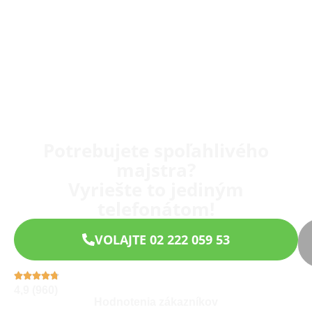
Potrebujete spoľahlivého
majstra?
Vyriešte to jediným
telefonátom!
VOLAJTE 02 222 059 53
4,9 (960)
Hodnotenia zákazníkov