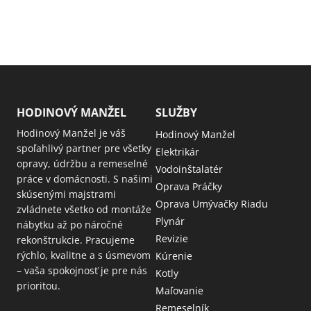
HODINOVÝ MANŽEL
SLUŽBY
Hodinový Manžel je váš
Hodinový Manžel
spoľahlivý partner pre všetky
Elektrikár
opravy, údržbu a remeselné
Vodoinštalatér
práce v domácnosti. S našimi
Oprava Práčky
skúsenými majstrami
Oprava Umývačky Riadu
zvládnete všetko od montáže
Plynár
nábytku až po náročné
Revizie
rekonštrukcie. Pracujeme
rýchlo, kvalitne a s úsmevom
Kúrenie
– vaša spokojnosť je pre nás
Kotly
prioritou.
Maľovanie
Remeselník