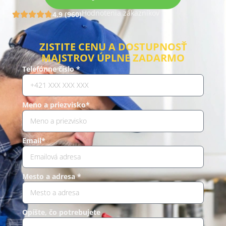
Hodnotenia zákazníkov
4.9 (960)
ZISTITE CENU A DOSTUPNOSŤ
MAJSTROV ÚPLNE ZADARMO
Telefónne číslo *
Meno a priezvisko*
Email*
Mesto a adresa *
Opíšte, čo potrebujete