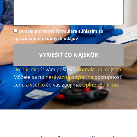
Odoslaním tohto formulára súhlasím so
spracovaním osobných údajov
VYRIEŠIŤ ČO NAJSKÔR
Do pár minút
vám pošleme
kontakt na majstra.
Môžete sa ho
nezáväzne opýtať na
dostupnosť,
cenu a
všetko
čo vás zaujíma.
Úplne zadarmo.