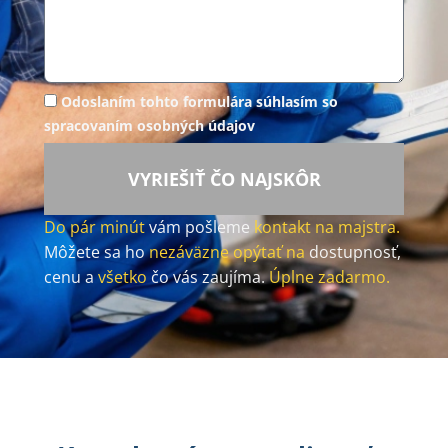
Odoslaním tohto formulára súhlasím so
spracovaním osobných údajov
VYRIEŠIŤ ČO NAJSKÔR
Do pár minút
vám pošleme
kontakt na majstra.
Môžete sa ho
nezáväzne opýtať na
dostupnosť,
cenu a
všetko
čo vás zaujíma.
Úplne zadarmo.