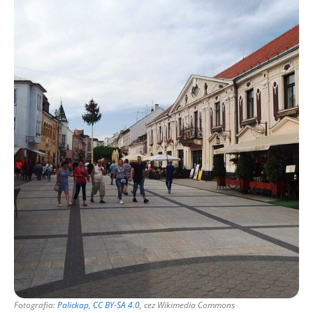
Fotografia:
Palickap
,
CC BY-SA 4.0
, cez Wikimedia Commons