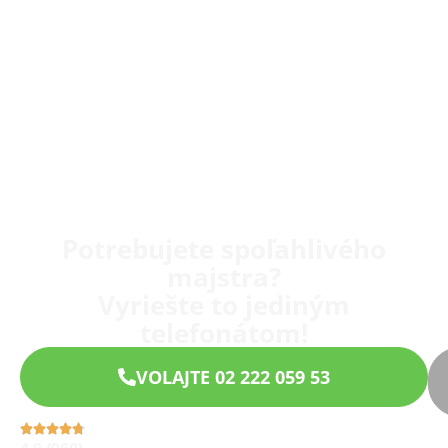
Potrebujete spoľahlivého
majstra?
Vyriešte to jediným
telefonátom!
VOLAJTE 02 222 059 53