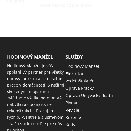
4,9 (960)
Hodnotenia zákazníkov
HODINOVÝ MANŽEL
SLUŽBY
Hodinový Manžel je váš
Hodinový Manžel
spoľahlivý partner pre všetky
Elektrikár
opravy, údržbu a remeselné
Vodoinštalatér
práce v domácnosti. S našimi
Oprava Práčky
skúsenými majstrami
Oprava Umývačky Riadu
zvládnete všetko od montáže
Plynár
nábytku až po náročné
Revizie
rekonštrukcie. Pracujeme
rýchlo, kvalitne a s úsmevom
Kúrenie
– vaša spokojnosť je pre nás
Kotly
prioritou.