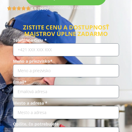
Hodnotenia zákazníkov
4.9 (960)
ZISTITE CENU A DOSTUPNOSŤ
MAJSTROV ÚPLNE ZADARMO
Telefónne číslo *
Meno a priezvisko*
Email*
Mesto a adresa *
Opíšte, čo potrebujete