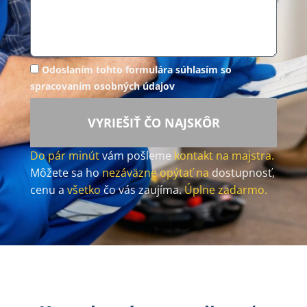
Odoslaním tohto formulára súhlasím so
spracovaním osobných údajov
VYRIEŠIŤ ČO NAJSKÔR
Do pár minút
vám pošleme
kontakt na majstra.
Môžete sa ho
nezáväzne opýtať na
dostupnosť,
cenu a
všetko
čo vás zaujíma.
Úplne zadarmo.