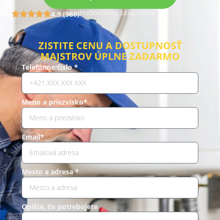
Hodnotenia zákazníkov
4.9 (960)
ZISTITE CENU A DOSTUPNOSŤ
MAJSTROV ÚPLNE ZADARMO
Telefónne číslo *
Meno a priezvisko*
Email*
Mesto a adresa *
Opíšte, čo potrebujete