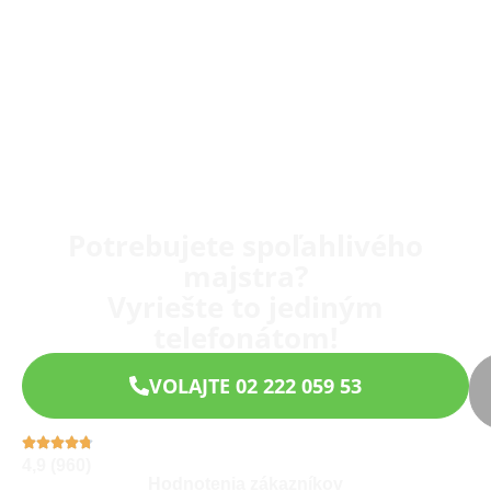
Potrebujete spoľahlivého
majstra?
Vyriešte to jediným
telefonátom!
VOLAJTE 02 222 059 53
4,9 (960)
Hodnotenia zákazníkov