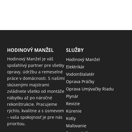
HODINOVÝ MANŽEL
SLUŽBY
Hodinový Manžel je váš
Hodinový Manžel
spoľahlivý partner pre všetky
Elektrikár
opravy, údržbu a remeselné
Vodoinštalatér
práce v domácnosti. S našimi
Oprava Práčky
skúsenými majstrami
Oprava Umývačky Riadu
zvládnete všetko od montáže
Plynár
nábytku až po náročné
Revizie
rekonštrukcie. Pracujeme
rýchlo, kvalitne a s úsmevom
Kúrenie
– vaša spokojnosť je pre nás
Kotly
prioritou.
Maľovanie