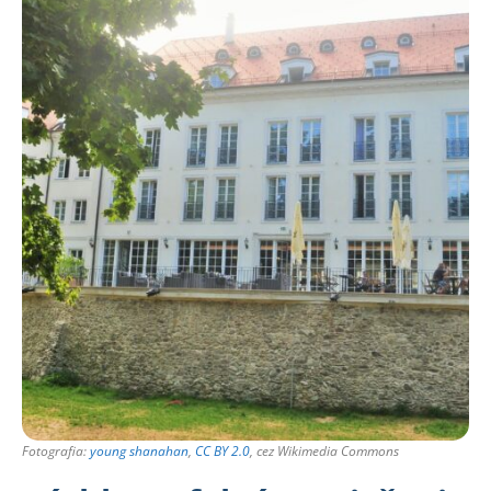
Fotografia:
young shanahan
,
CC BY 2.0
, cez Wikimedia Commons