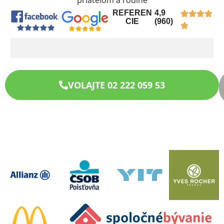
priateľom a rodine
REFEREN
4,9
CIE
(960)
VOLAJTE 02 222 059 53