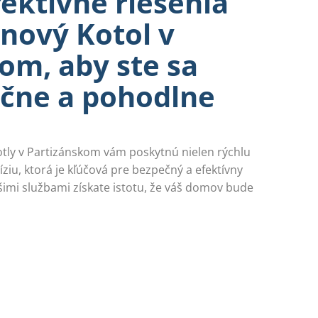
fektívne riešenia
ynový Kotol v
om, aby ste sa
pečne a pohodlne
otly v Partizánskom vám poskytnú nielen rýchlu
íziu, ktorá je kľúčová pre bezpečný a efektívny
šimi službami získate istotu, že váš domov bude