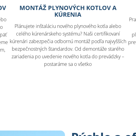
OV
MONTÁŽ PLYNOVÝCH KOTLOV A
KÚRENIA
ebo
Pra
Plánujete inštaláciu nového plynového kotla alebo
lo
celého kúrenárskeho systému? Naši certifikovaní
opäť
p
kúrenári zabezpečia odbornú montáž podľa najvyšších
jeme
pre
bezpečnostných štandardov. Od demontáže starého
rm,
zariadenia po uvedenie nového kotla do prevádzky –
postaráme sa o všetko