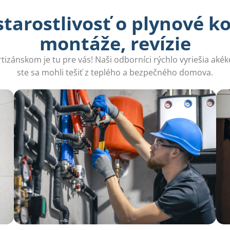
arostlivosť o plynové ko
montáže, revízie
rtizánskom je tu pre vás! Naši odborníci rýchlo vyriešia ak
ste sa mohli tešiť z teplého a bezpečného domova.