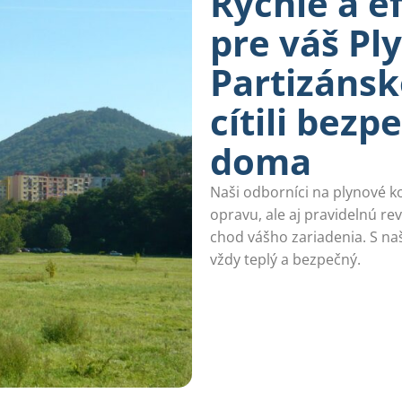
Rýchle a e
pre váš Pl
Partizánsk
cítili bez
doma
Naši odborníci na plynové k
opravu, ale aj pravidelnú rev
chod vášho zariadenia. S na
vždy teplý a bezpečný.