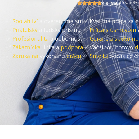
Hodnoten
4.9 (960)
✅
Spoľahliví
a overení majstri
✅ Kvalitná práca za 
✅
Priateľský
a ľudský prístup
✅
Práca s úsmevom
✅
Profesionalita
a odbornosť
✅
Garancia spokojno
✅
Zákaznícka
linka a
podpora
✅ Väčšinou hotovo
d
✅
Záruka na
vykonanú
prácu
✅
Sme tu
počas celé