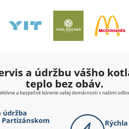
rvis a údržbu vášho kotla
teplo bez obáv.
ktívne a bezpečné kúrenie vašej domácnosti s našimi odb
á údržba
v Partizánskom
Rýchla