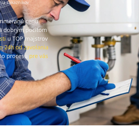
ia zákazníkov
primeranú cenu
a dobrým pocitom
sti
u TOP majstrov
o 24h od zavolania
ho procesu
pre vás