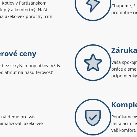
h Kotlov v Partizánskom
Chápeme, že
teplý a komfortný. Naši
promptné rie
ešia akékoľvek poruchy, čím
Záruka
érové ceny
Vaša spokojn
bez skrytých poplatkov. Vždy
práce a sme 
spoľahnúť na našu férovosť.
pripomienky
Komple
 nájdeme pre vás
Ponúkame vše
imalizovali akékoľvek
inštaláciu c
váš komfort.