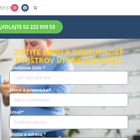
59 53
VOLAJTE 02 222 059 53
ZISTITE CENU A DOSTUPNOSŤ
MAJSTROV ÚPLNE ZADARMO
Telefónne číslo *
Meno a priezvisko*
Email*
Mesto a adresa *