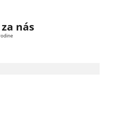
 za nás
rodine