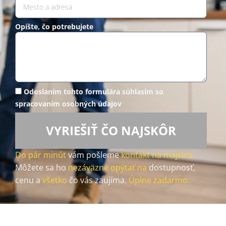
Opíšte, čo potrebujete
Odoslaním tohto formulára súhlasím so
spracovaním osobných údajov
VYRIEŠIŤ ČO NAJSKÔR
Do pár minút
vám pošleme
kontakt na majstra.
Môžete sa ho
nezáväzne opýtať na
dostupnosť,
cenu a
všetko
čo vás zaujíma.
Úplne zadarmo.