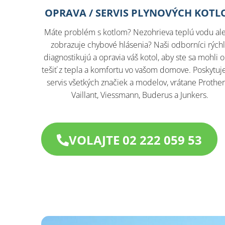
OPRAVA / SERVIS PLYNOVÝCH KOTL
Máte problém s kotlom? Nezohrieva teplú vodu al
zobrazuje chybové hlásenia? Naši odborníci rých
diagnostikujú a opravia váš kotol, aby ste sa mohli 
tešiť z tepla a komfortu vo vašom domove. Poskytu
servis všetkých značiek a modelov, vrátane Prothe
Vaillant, Viessmann, Buderus a Junkers.​
VOLAJTE 02 222 059 53