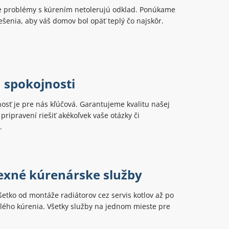
 problémy s kúrením netolerujú odklad. Ponúkame
šenia, aby váš domov bol opäť teplý čo najskôr.
 spokojnosti
osť je pre nás kľúčová. Garantujeme kvalitu našej
pripravení riešiť akékoľvek vaše otázky či
.
xné kúrenárske služby
tko od montáže radiátorov cez servis kotlov až po
elého kúrenia. Všetky služby na jednom mieste pre