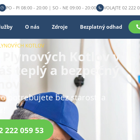
PO - PI 08:00 - 20:00 | SO - NE 09:00 - 20:00
VOLAJTE 02 222 0
lužby
O nás
Zdroje
Bezplatný odhad
PLYNOVÝCH KOTLOV
 Plynových Kotlov v
áš teplý a bezpečný
mov
čo potrebujete bez starostí a
r!
2 222 059 53