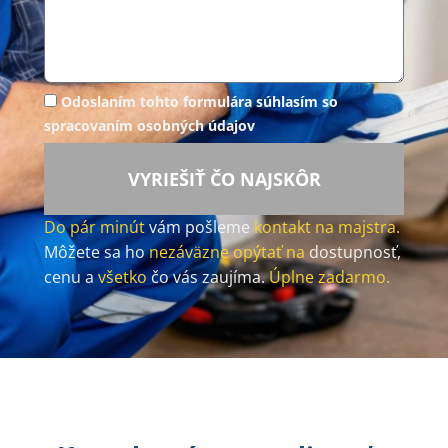
Odoslaním tohto formulára súhlasím so
spracovaním osobných údajov
VYRIEŠIŤ ČO NAJSKÔR
Do pár minút
vám pošleme
kontakt na majstra.
Môžete sa ho
nezáväzne opýtať na
dostupnosť,
cenu a
všetko
čo vás zaujíma.
Úplne zadarmo.