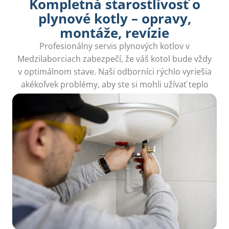
Kompletná starostlivosť o
plynové kotly – opravy,
montáže, revízie
Profesionálny servis plynových kotlov v
Medzilaborciach zabezpečí, že váš kotol bude vždy
v optimálnom stave. Naši odborníci rýchlo vyriešia
akékoľvek problémy, aby ste si mohli užívať teplo
domova bez obáv.