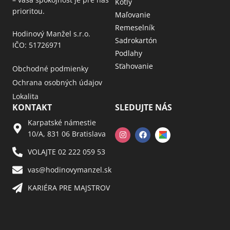
Kotly
prioritou.
Maľovanie
Remeselník
Hodinový Manžel s.r.o.
Sadrokartón
IČO: 51726971
Podlahy
Sťahovanie
Obchodné podmienky
Ochrana osobných údajov
Lokalita
KONTAKT
SLEDUJTE NÁS
Karpatské námestie
10/A, 831 06 Bratislava
VOLAJTE 02 222 059 53​
vas@hodinovymanzel.sk​
KARIÉRA PRE MAJSTROV​