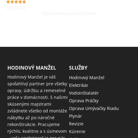
4,9 (960)
Hodnotenia zákazníkov
HODINOVÝ MANŽEL
SLUŽBY
Hodinový Manžel je váš
Hodinový Manžel
spoľahlivý partner pre všetky
Elektrikár
opravy, údržbu a remeselné
Vodoinštalatér
práce v domácnosti. S našimi
Oprava Práčky
skúsenými majstrami
Oprava Umývačky Riadu
zvládnete všetko od montáže
Plynár
nábytku až po náročné
Revizie
rekonštrukcie. Pracujeme
rýchlo, kvalitne a s úsmevom
Kúrenie
– vaša spokojnosť je pre nás