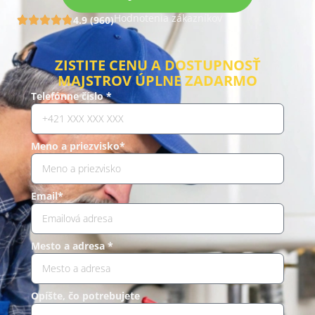
Hodnotenia zákazníkov
4.9 (960)
ZISTITE CENU A DOSTUPNOSŤ
MAJSTROV ÚPLNE ZADARMO
Telefónne číslo *
Meno a priezvisko*
Email*
Mesto a adresa *
Opíšte, čo potrebujete