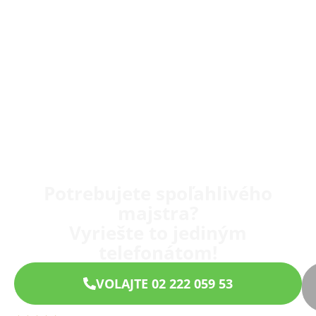
Potrebujete spoľahlivého
majstra?
Vyriešte to jediným
telefonátom!
VOLAJTE 02 222 059 53