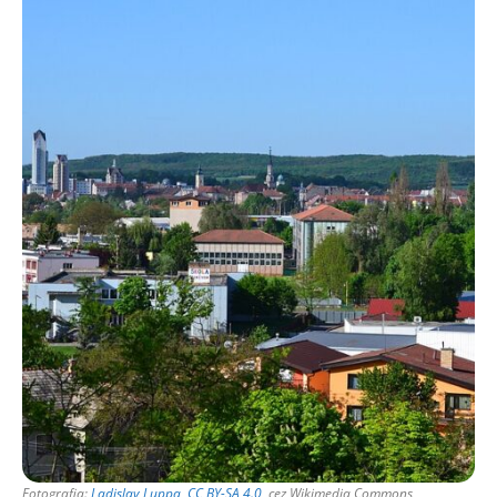
Fotografia:
Ladislav Luppa
,
CC BY-SA 4.0
, cez Wikimedia Commons