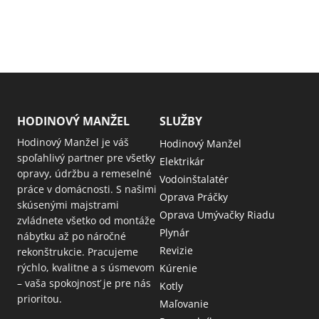
HODINOVÝ MANŽEL
SLUŽBY
Hodinový Manžel je váš
Hodinový Manžel
spoľahlivý partner pre všetky
Elektrikár
opravy, údržbu a remeselné
Vodoinštalatér
práce v domácnosti. S našimi
Oprava Práčky
skúsenými majstrami
Oprava Umývačky Riadu
zvládnete všetko od montáže
Plynár
nábytku až po náročné
Revizie
rekonštrukcie. Pracujeme
rýchlo, kvalitne a s úsmevom
Kúrenie
– vaša spokojnosť je pre nás
Kotly
prioritou.
Maľovanie