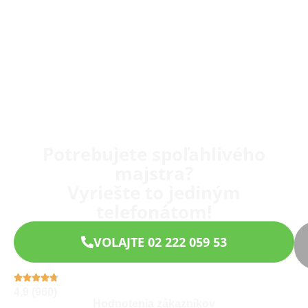
Potrebujete spoľahlivého
majstra?
Vyriešte to jediným
telefonátom!
VOLAJTE 02 222 059 53
4,9 (960)
Hodnotenia zákazníkov