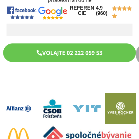
priateľom a rodine
REFEREN
4,9
CIE
(960)
VOLAJTE 02 222 059 53