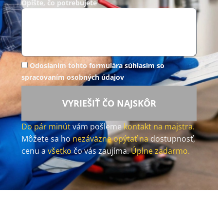
Opíšte, čo potrebujete
Odoslaním tohto formulára súhlasím so
spracovaním osobných údajov
VYRIEŠIŤ ČO NAJSKÔR
Do pár minút
vám pošleme
kontakt na majstra.
Môžete sa ho
nezáväzne opýtať na
dostupnosť,
cenu a
všetko
čo vás zaujíma.
Úplne zadarmo.