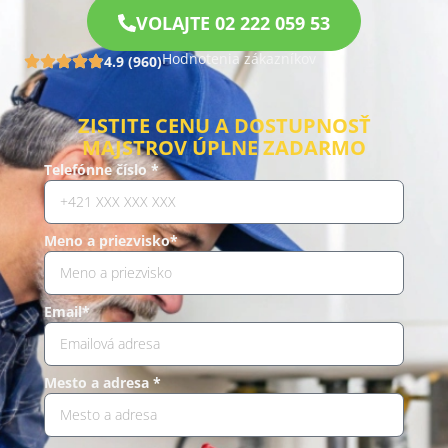
VOLAJTE 02 222 059 53
Hodnotenia zákazníkov
4.9 (960)
ZISTITE CENU A DOSTUPNOSŤ
MAJSTROV ÚPLNE ZADARMO
Telefónne číslo *
Meno a priezvisko*
Email*
Mesto a adresa *