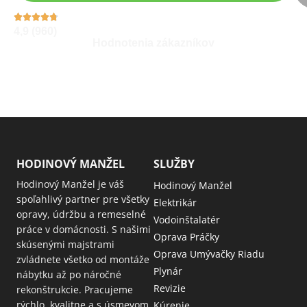
4,9 (960)
Hodnotenia zákazníkov
HODINOVÝ MANŽEL
SLUŽBY
Hodinový Manžel je váš
Hodinový Manžel
spoľahlivý partner pre všetky
Elektrikár
opravy, údržbu a remeselné
Vodoinštalatér
práce v domácnosti. S našimi
Oprava Práčky
skúsenými majstrami
Oprava Umývačky Riadu
zvládnete všetko od montáže
Plynár
nábytku až po náročné
Revizie
rekonštrukcie. Pracujeme
rýchlo, kvalitne a s úsmevom
Kúrenie