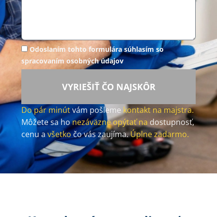
Odoslaním tohto formulára súhlasím so
spracovaním osobných údajov
VYRIEŠIŤ ČO NAJSKÔR
Do pár minút
vám pošleme
kontakt na majstra.
Môžete sa ho
nezáväzne opýtať na
dostupnosť,
cenu a
všetko
čo vás zaujíma.
Úplne zadarmo.