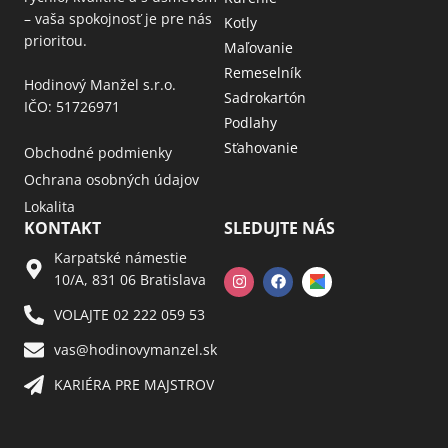
– vaša spokojnosť je pre nás
Kotly
prioritou.
Maľovanie
Remeselník
Hodinový Manžel s.r.o.
Sadrokartón
IČO: 51726971
Podlahy
Sťahovanie
Obchodné podmienky
Ochrana osobných údajov
Lokalita
KONTAKT
SLEDUJTE NÁS
Karpatské námestie
10/A, 831 06 Bratislava
VOLAJTE 02 222 059 53​
vas@hodinovymanzel.sk​
KARIÉRA PRE MAJSTROV​