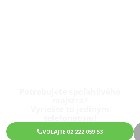
Potrebujete spoľahlivého
majstra?
Vyriešte to jediným
telefonátom!
VOLAJTE 02 222 059 53