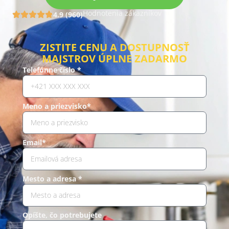
Hodnotenia zákazníkov
4.9 (960)
ZISTITE CENU A DOSTUPNOSŤ
MAJSTROV ÚPLNE ZADARMO
Telefónne číslo *
Meno a priezvisko*
Email*
Mesto a adresa *
Opíšte, čo potrebujete