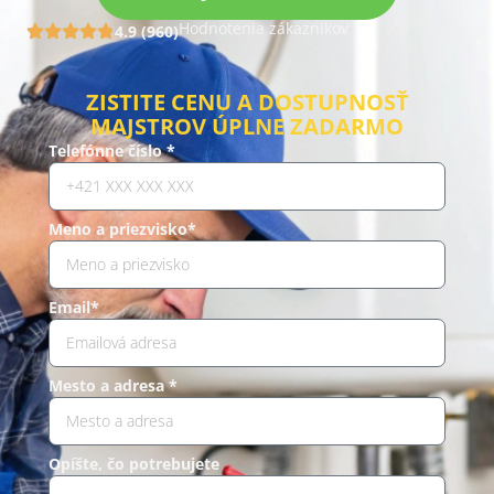
Hodnotenia zákazníkov
4.9 (960)
ZISTITE CENU A DOSTUPNOSŤ
MAJSTROV ÚPLNE ZADARMO
Telefónne číslo *
Meno a priezvisko*
Email*
Mesto a adresa *
Opíšte, čo potrebujete