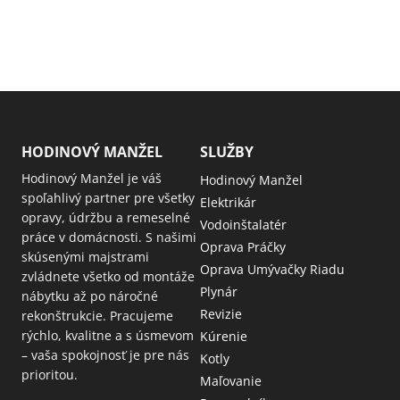
HODINOVÝ MANŽEL
SLUŽBY
Hodinový Manžel je váš
Hodinový Manžel
spoľahlivý partner pre všetky
Elektrikár
opravy, údržbu a remeselné
Vodoinštalatér
práce v domácnosti. S našimi
Oprava Práčky
skúsenými majstrami
Oprava Umývačky Riadu
zvládnete všetko od montáže
Plynár
nábytku až po náročné
Revizie
rekonštrukcie. Pracujeme
rýchlo, kvalitne a s úsmevom
Kúrenie
– vaša spokojnosť je pre nás
Kotly
prioritou.
Maľovanie