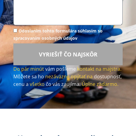
Odoslaním tohto formulára súhlasím so
spracovaním osobných údajov
VYRIEŠIŤ ČO NAJSKÔR
Do pár minút
vám pošleme
kontakt na majstra.
Môžete sa ho
nezáväzne opýtať na
dostupnosť,
cenu a
všetko
čo vás zaujíma.
Úplne zadarmo.