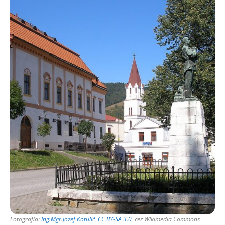
Fotografia:
Ing.Mgr.Jozef Kotulič
,
CC BY-SA 3.0
, cez Wikimedia Commons