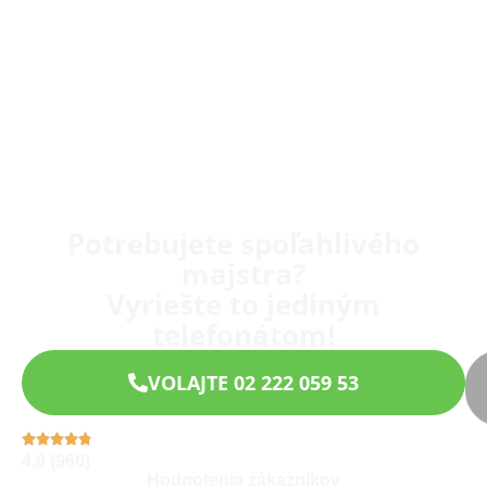
Potrebujete spoľahlivého
majstra?
Vyriešte to jediným
telefonátom!
VOLAJTE 02 222 059 53
4,9 (960)
Hodnotenia zákazníkov