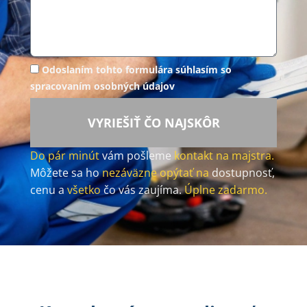
Odoslaním tohto formulára súhlasím so
spracovaním osobných údajov
VYRIEŠIŤ ČO NAJSKÔR
Do pár minút
vám pošleme
kontakt na majstra.
Môžete sa ho
nezáväzne opýtať na
dostupnosť,
cenu a
všetko
čo vás zaujíma.
Úplne zadarmo.