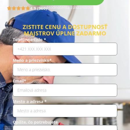
Hodnotenia zákazníkov
4.9 (960)
ZISTITE CENU A DOSTUPNOSŤ
MAJSTROV ÚPLNE ZADARMO
Telefónne číslo *
Meno a priezvisko*
Email*
Mesto a adresa *
Opíšte, čo potrebujete