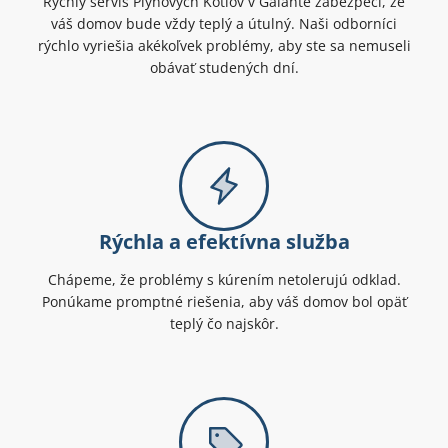
Rýchly servis Plynových Kotlov v Galante zabezpečí, že
váš domov bude vždy teplý a útulný. Naši odborníci
rýchlo vyriešia akékoľvek problémy, aby ste sa nemuseli
obávať studených dní.
Rýchla a efektívna služba
Chápeme, že problémy s kúrením netolerujú odklad.
Ponúkame promptné riešenia, aby váš domov bol opäť
teplý čo najskôr.