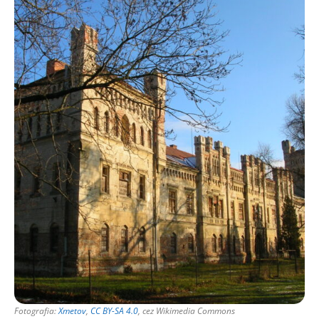
Fotografia:
Xmetov
,
CC BY-SA 4.0
, cez Wikimedia Commons