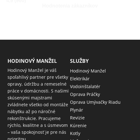
4,9 (960)
Hodnotenia zákazníkov
HODINOVÝ MANŽEL
SLUŽBY
Hodinový Manžel je váš
Hodinový Manžel
spoľahlivý partner pre všetky
Elektrikár
opravy, údržbu a remeselné
Vodoinštalatér
práce v domácnosti. S našimi
Oprava Práčky
skúsenými majstrami
Oprava Umývačky Riadu
zvládnete všetko od montáže
Plynár
nábytku až po náročné
Revizie
rekonštrukcie. Pracujeme
rýchlo, kvalitne a s úsmevom
Kúrenie
– vaša spokojnosť je pre nás
Kotly
prioritou.