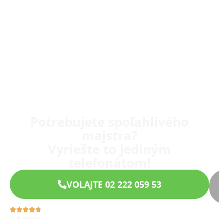
Potrebujete spoľahlivého
majstra?
Vyriešte to jediným
telefonátom!
VOLAJTE 02 222 059 53