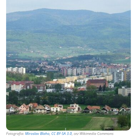
Fotografia:
Miroslav Blaho
,
CC BY-SA 3.0
, cez Wikimedia Commons