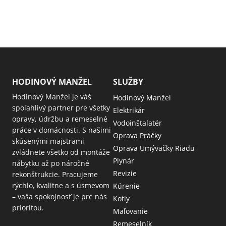
HODINOVÝ MANŽEL
SLUŽBY
Hodinový Manžel je váš
Hodinový Manžel
spoľahlivý partner pre všetky
Elektrikár
opravy, údržbu a remeselné
Vodoinštalatér
práce v domácnosti. S našimi
Oprava Práčky
skúsenými majstrami
Oprava Umývačky Riadu
zvládnete všetko od montáže
Plynár
nábytku až po náročné
Revizie
rekonštrukcie. Pracujeme
rýchlo, kvalitne a s úsmevom
Kúrenie
– vaša spokojnosť je pre nás
Kotly
prioritou.
Maľovanie
Remeselník