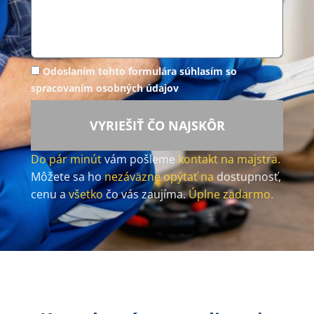
Odoslaním tohto formulára súhlasím so
spracovaním osobných údajov
VYRIEŠIŤ ČO NAJSKÔR
Do pár minút
vám pošleme
kontakt na majstra.
Môžete sa ho
nezáväzne opýtať na
dostupnosť,
cenu a
všetko
čo vás zaujíma.
Úplne zadarmo.