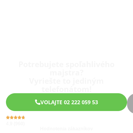
Potrebujete spoľahlivého
majstra?
Vyriešte to jediným
telefonátom!
VOLAJTE 02 222 059 53
4,9 (960)
Hodnotenia zákazníkov