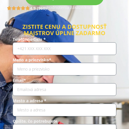
Hodnotenia zákazníkov
4.9 (960)
ZISTITE CENU A DOSTUPNOSŤ
MAJSTROV ÚPLNE ZADARMO
Telefónne číslo *
Meno a priezvisko*
Email*
Mesto a adresa *
Opíšte, čo potrebujete