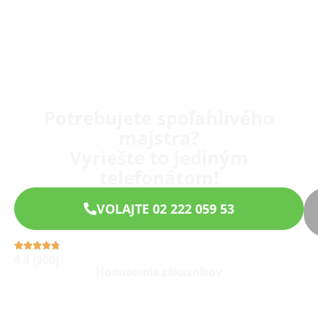
Potrebujete spoľahlivého
majstra?
Vyriešte to jediným
telefonátom!
VOLAJTE 02 222 059 53
4,9 (960)
Hodnotenia zákazníkov