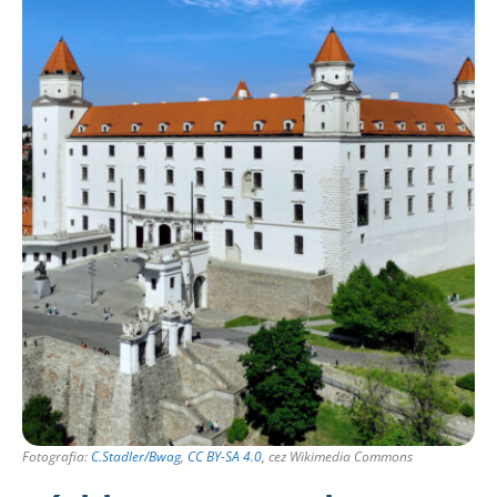
Fotografia:
C.Stadler/Bwag
,
CC BY-SA 4.0
, cez Wikimedia Commons