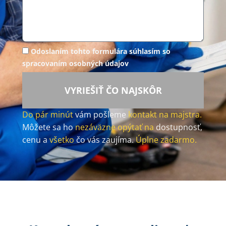
Odoslaním tohto formulára súhlasím so
spracovaním osobných údajov
VYRIEŠIŤ ČO NAJSKÔR
Do pár minút
vám pošleme
kontakt na majstra.
Môžete sa ho
nezáväzne opýtať na
dostupnosť,
cenu a
všetko
čo vás zaujíma.
Úplne zadarmo.