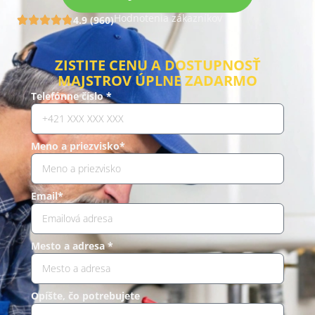
Hodnotenia zákazníkov
4.9 (960)
ZISTITE CENU A DOSTUPNOSŤ
MAJSTROV ÚPLNE ZADARMO
Telefónne číslo *
Meno a priezvisko*
Email*
Mesto a adresa *
Opíšte, čo potrebujete