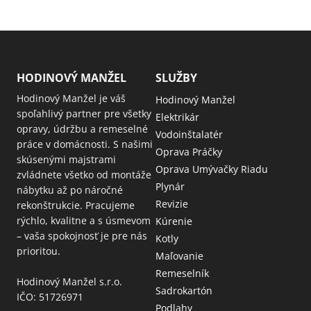
HODINOVÝ MANŽEL
SLUŽBY
Hodinový Manžel je váš
Hodinový Manžel
spoľahlivý partner pre všetky
Elektrikár
opravy, údržbu a remeselné
Vodoinštalatér
práce v domácnosti. S našimi
Oprava Práčky
skúsenými majstrami
Oprava Umývačky Riadu
zvládnete všetko od montáže
Plynár
nábytku až po náročné
Revizie
rekonštrukcie. Pracujeme
rýchlo, kvalitne a s úsmevom
Kúrenie
– vaša spokojnosť je pre nás
Kotly
prioritou.
Maľovanie
Remeselník
Hodinový Manžel s.r.o.
Sadrokartón
IČO: 51726971
Podlahy