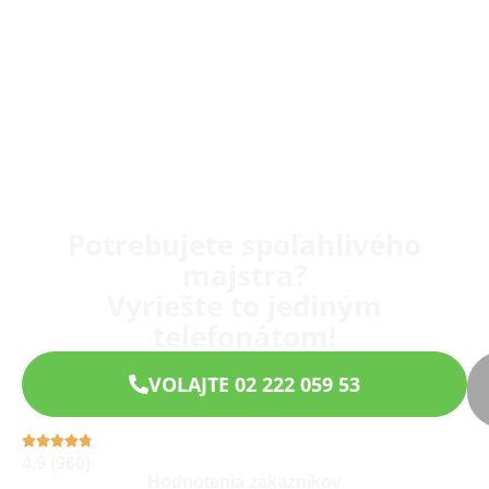
Potrebujete spoľahlivého
majstra?
Vyriešte to jediným
telefonátom!
VOLAJTE 02 222 059 53
4,9 (960)
Hodnotenia zákazníkov