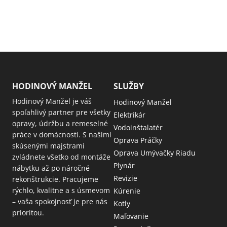
HODINOVÝ MANŽEL
SLUŽBY
Hodinový Manžel je váš
Hodinový Manžel
spoľahlivý partner pre všetky
Elektrikár
opravy, údržbu a remeselné
Vodoinštalatér
práce v domácnosti. S našimi
Oprava Práčky
skúsenými majstrami
Oprava Umývačky Riadu
zvládnete všetko od montáže
Plynár
nábytku až po náročné
Revizie
rekonštrukcie. Pracujeme
rýchlo, kvalitne a s úsmevom
Kúrenie
– vaša spokojnosť je pre nás
Kotly
prioritou.
Maľovanie