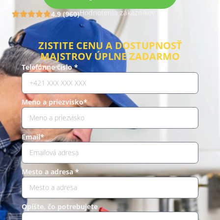
Hodnotenia zákazníkov
4.9 (960)
ZISTITE CENU A DOSTUPNOSŤ
MAJSTROV ÚPLNE ZADARMO
Telefónne číslo *
Meno a priezvisko*
Email*
Mesto a adresa *
Opíšte, čo potrebujete