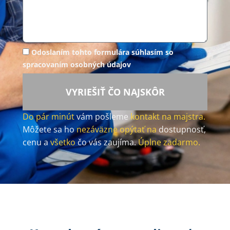
Odoslaním tohto formulára súhlasím so
spracovaním osobných údajov
VYRIEŠIŤ ČO NAJSKÔR
Do pár minút
vám pošleme
kontakt na majstra.
Môžete sa ho
nezáväzne opýtať na
dostupnosť,
cenu a
všetko
čo vás zaujíma.
Úplne zadarmo.