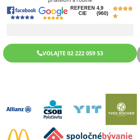
priateľom a rodine
REFEREN
4,9
CIE
(960)
VOLAJTE 02 222 059 53