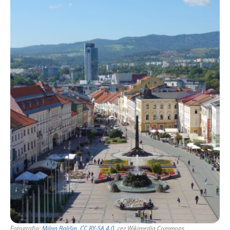
Fotografia:
Milan Bališin
,
CC BY-SA 4.0
, cez Wikimedia Commons