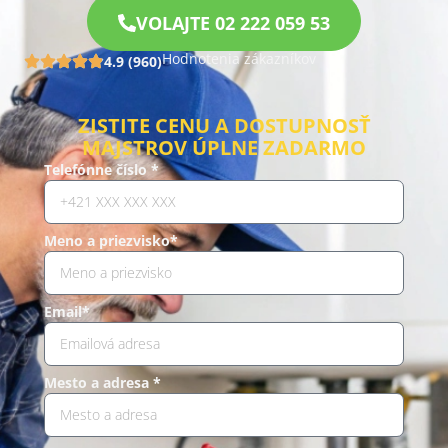
VOLAJTE 02 222 059 53
Hodnotenia zákazníkov
4.9 (960)
ZISTITE CENU A DOSTUPNOSŤ
MAJSTROV ÚPLNE ZADARMO
Telefónne číslo *
Meno a priezvisko*
Email*
Mesto a adresa *