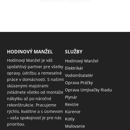
Hodnotenia zákazníkov
HODINOVÝ MANŽEL
SLUŽBY
Hodinový Manžel je váš
Hodinový Manžel
spoľahlivý partner pre všetky
Elektrikár
opravy, údržbu a remeselné
Vodoinštalatér
práce v domácnosti. S našimi
Oprava Práčky
skúsenými majstrami
Oprava Umývačky Riadu
zvládnete všetko od montáže
Plynár
nábytku až po náročné
Revizie
rekonštrukcie. Pracujeme
rýchlo, kvalitne a s úsmevom
Kúrenie
– vaša spokojnosť je pre nás
Kotly
prioritou.
Maľovanie