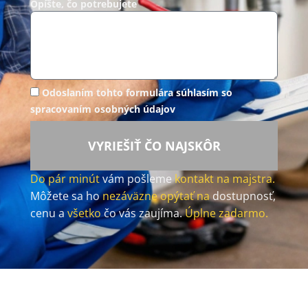
Opíšte, čo potrebujete
Odoslaním tohto formulára súhlasím so
spracovaním osobných údajov
VYRIEŠIŤ ČO NAJSKÔR
Do pár minút
vám pošleme
kontakt na majstra.
Môžete sa ho
nezáväzne opýtať na
dostupnosť,
cenu a
všetko
čo vás zaujíma.
Úplne zadarmo.