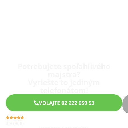
Potrebujete spoľahlivého
majstra?
Vyriešte to jediným
telefonátom!
VOLAJTE 02 222 059 53
4,9 (960)