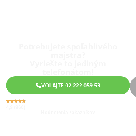
Potrebujete spoľahlivého
majstra?
Vyriešte to jediným
telefonátom!
VOLAJTE 02 222 059 53
4,9 (960)
Hodnotenia zákazníkov