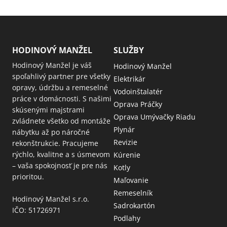
HODINOVÝ MANŽEL
SLUŽBY
Hodinový Manžel je váš
Hodinový Manžel
spoľahlivý partner pre všetky
Elektrikár
opravy, údržbu a remeselné
Vodoinštalatér
práce v domácnosti. S našimi
Oprava Práčky
skúsenými majstrami
Oprava Umývačky Riadu
zvládnete všetko od montáže
Plynár
nábytku až po náročné
Revizie
rekonštrukcie. Pracujeme
rýchlo, kvalitne a s úsmevom
Kúrenie
– vaša spokojnosť je pre nás
Kotly
prioritou.
Maľovanie
Remeselník
Hodinový Manžel s.r.o.
Sadrokartón
IČO: 51726971
Podlahy