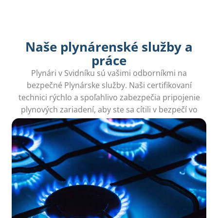
Naše plynárenské služby a
práce
Plynári v Svidníku sú vašimi odborníkmi na
bezpečné Plynárske služby. Naši certifikovaní
technici rýchlo a spoľahlivo zabezpečia pripojenie
plynových zariadení, aby ste sa cítili v bezpečí vo
svojom domove.