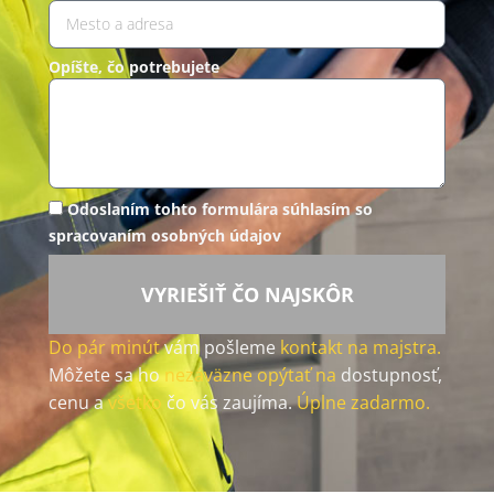
Opíšte, čo potrebujete
Odoslaním tohto formulára súhlasím so
spracovaním osobných údajov
VYRIEŠIŤ ČO NAJSKÔR
Do pár minút
vám pošleme
kontakt na majstra.
Môžete sa ho
nezáväzne opýtať na
dostupnosť,
cenu a
všetko
čo vás zaujíma.
Úplne zadarmo.