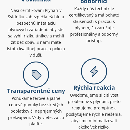
odborníci
Každý náš technik je
Naši certifikovaní Plynári v
certifikovaný a má bohaté
Svidníku zabezpečia rýchlu a
skúsenosti s prácou s
bezpečnú inštaláciu
plynom, čo zaručuje
plynových zariadení, aby ste
profesionálny a odborný
sa vyhli riziku únikov a mohli
prístup.
žiť bez obáv. S nami máte
istotu kvalitnej práce a pokoja
v duši.
Rýchla reakcia
Transparentné ceny
Uvedomujeme si citlivosť
Ponúkame férové a jasné
problémov s plynom, preto
cenové ponuky bez skrytých
reagujeme promptne a
poplatkov či nepríjemných
poskytujeme rýchle riešenia,
prekvapení. Vždy viete, za čo
aby sme minimalizovali
platíte.
akékoľvek riziko.