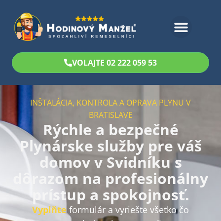
Bezplatný odhad
VOLAJTE 02 222 059 53
INŠTALÁCIA, KONTROLA A OPRAVA PLYNU V
BRATISLAVE
Rýchle a bezpečné
Plynárske služby pre váš
domov v Svidníku s
dôrazom na profesionálny
prístup a spokojnosť.
Vyplňte
formulár a vyriešte všetko čo