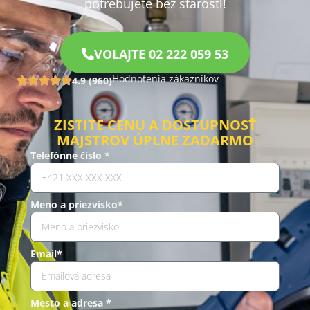
potrebujete bez starostí!
VOLAJTE 02 222 059 53
Hodnotenia zákazníkov
4.9 (960)
ZISTITE CENU A DOSTUPNOSŤ
MAJSTROV ÚPLNE ZADARMO
Telefónne číslo *
Meno a priezvisko*
Email*
Mesto a adresa *