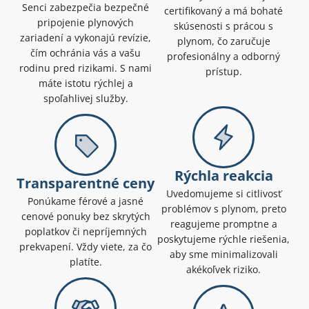
Senci zabezpečia bezpečné
certifikovaný a má bohaté
pripojenie plynových
skúsenosti s prácou s
zariadení a vykonajú revízie,
plynom, čo zaručuje
čím ochránia vás a vašu
profesionálny a odborný
rodinu pred rizikami. S nami
prístup.
máte istotu rýchlej a
spoľahlivej služby.
Rýchla reakcia
Transparentné ceny
Uvedomujeme si citlivosť
Ponúkame férové a jasné
problémov s plynom, preto
cenové ponuky bez skrytých
reagujeme promptne a
poplatkov či nepríjemných
poskytujeme rýchle riešenia,
prekvapení. Vždy viete, za čo
aby sme minimalizovali
platíte.
akékoľvek riziko.