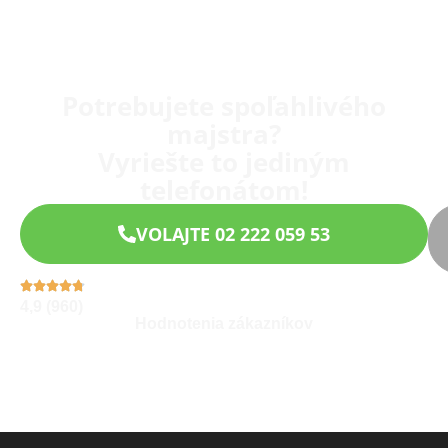
Potrebujete spoľahlivého
majstra?
Vyriešte to jediným
telefonátom!
VOLAJTE 02 222 059 53
4,9 (960)
Hodnotenia zákazníkov