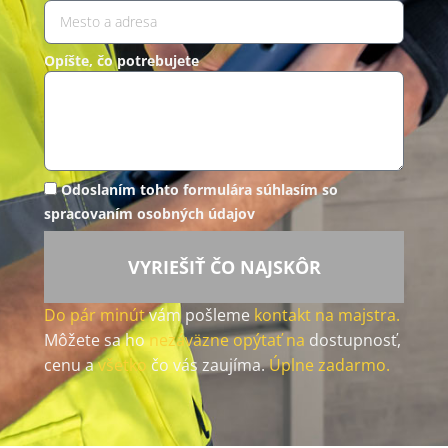
Opíšte, čo potrebujete
Odoslaním tohto formulára súhlasím so
spracovaním osobných údajov
VYRIEŠIŤ ČO NAJSKÔR
Do pár minút
vám pošleme
kontakt na majstra.
Môžete sa ho
nezáväzne opýtať na
dostupnosť,
cenu a
všetko
čo vás zaujíma.
Úplne zadarmo.