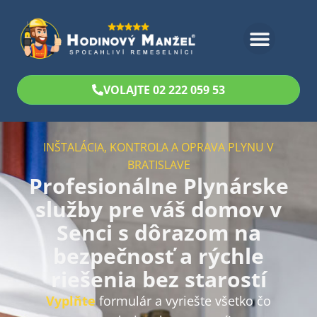
Bezplatný odhad
VOLAJTE 02 222 059 53
INŠTALÁCIA, KONTROLA A OPRAVA PLYNU V
BRATISLAVE
Profesionálne Plynárske
služby pre váš domov v
Senci s dôrazom na
bezpečnosť a rýchle
riešenia bez starostí
Vyplňte
formulár a vyriešte všetko čo