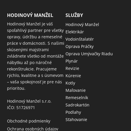
HODINOVÝ MANŽEL
SLUŽBY
Hodinový Manžel je váš
Hodinový Manžel
spoľahlivý partner pre všetky
Elektrikár
opravy, údržbu a remeselné
Vodoinštalatér
práce v domácnosti. S našimi
Oprava Práčky
skúsenými majstrami
Oprava Umývačky Riadu
zvládnete všetko od montáže
Plynár
nábytku až po náročné
Revizie
rekonštrukcie. Pracujeme
rýchlo, kvalitne a s úsmevom
Kúrenie
– vaša spokojnosť je pre nás
Kotly
prioritou.
Maľovanie
Remeselník
Hodinový Manžel s.r.o.
Sadrokartón
IČO: 51726971
Podlahy
Sťahovanie
Obchodné podmienky
Ochrana osobných údajov