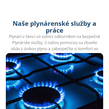
Naše plynárenské služby a
práce
Plynári v Senci sú vašimi odborníkmi na bezpečné
Plynárske služby. S našou pomocou sa zbavíte
obáv z únikov plynu a zabezpečíte si komfort vo
vašej domácnosti. Zavolajte nám!