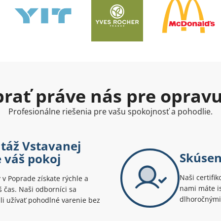
ybrať práve nás pre oprav
Profesionálne riešenia pre vašu spokojnosť a pohodlie.
táž Vstavanej
Skúsen
 váš pokoj
Naši certifik
v Poprade získate rýchle a
nami máte is
áš čas. Naši odborníci sa
dlhoročnými
hli užívať pohodlné varenie bez