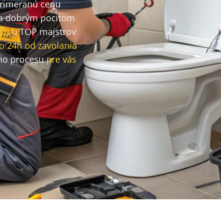
primeranú cenu
a dobrým pocitom
sti
u TOP majstrov
o 24h od zavolania
ho procesu
pre vás