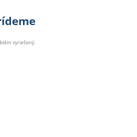
prídeme
oblém vyriešený.