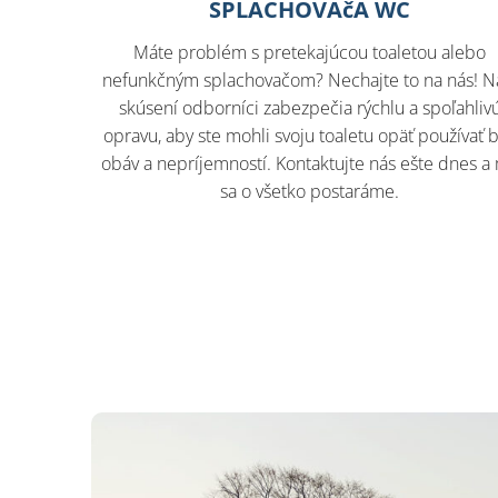
SPLACHOVAčA WC
Máte problém s pretekajúcou toaletou alebo
nefunkčným splachovačom? Nechajte to na nás! N
skúsení odborníci zabezpečia rýchlu a spoľahliv
opravu, aby ste mohli svoju toaletu opäť používať 
obáv a nepríjemností. Kontaktujte nás ešte dnes a
sa o všetko postaráme.