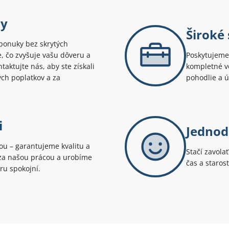
ny
Široké
ponuky bez skrytých
te, čo zvyšuje vašu dôveru a
Poskytujeme 
aktujte nás, aby ste získali
kompletné v
ých poplatkov a za
pohodlie a 
i
Jednod
tou – garantujeme kvalitu a
Stačí zavola
i za našou prácou a urobíme
čas a staros
ru spokojní.