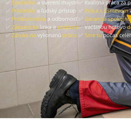
✅
Spoľahliví
a overení majstri
✅ Kvalitná práca za 
✅
Priateľský
a ľudský prístup
✅
Práca s úsmevom
✅
Profesionalita
a odbornosť
✅
Garancia spokojno
✅
Zákaznícka
linka a
podpora
✅ Väčšinou hotovo
d
✅
Záruka na
vykonanú
prácu
✅
Sme tu
počas celé