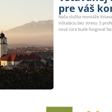
pre váš ko
Naša služba montáže Vstava
inštaláciu bez stresu. S pr
nová rúra bude fungovať be