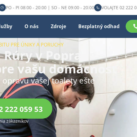
PO - PI 08:00 - 20:00 | SO - NE 09:00 - 20:00
VOLAJTE 02 222 0
lužby
O nás
Zdroje
Bezplatný odhad
BITU PRE ÚNIKY A PORUCHY
 Rúry v Poprade –
 pre vašu domácnosť
u opravu vašej toalety ešte
2 222 059 53
ia zákazníkov