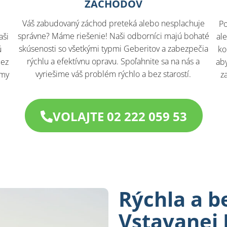
ZÁCHODOV
Váš zabudovaný záchod preteká alebo nesplachuje
Po
správne? Máme riešenie! Naši odborníci majú bohaté
aši
al
skúsenosti so všetkými typmi Geberitov a zabezpečia
ú
ko
rýchlu a efektívnu opravu. Spoľahnite sa na nás a
bez
aby
vyriešime váš problém rýchlo a bez starostí.
 my
z
VOLAJTE 02 222 059 53
Rýchla a 
Vstavanej 