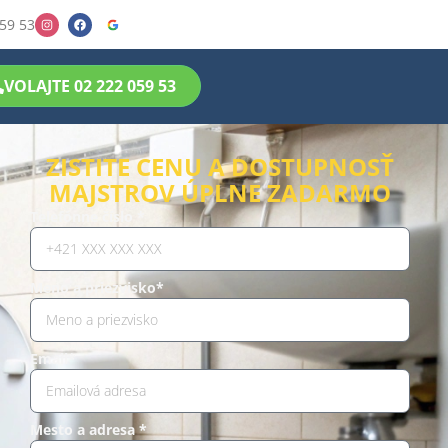
59 53
VOLAJTE 02 222 059 53
ZISTITE CENU A DOSTUPNOSŤ
MAJSTROV ÚPLNE ZADARMO
Telefónne číslo *
Meno a priezvisko*
Email*
Mesto a adresa *