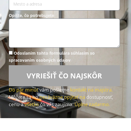
Opíšte, čo potrebujete
Odoslaním tohto formulára súhlasím so
spracovaním osobných údajov
VYRIEŠIŤ ČO NAJSKÔR
Do pár minút
vám pošleme
kontakt na majstra.
Môžete sa ho
nezáväzne opýtať na
dostupnosť,
cenu a
všetko
čo vás zaujíma.
Úplne zadarmo.