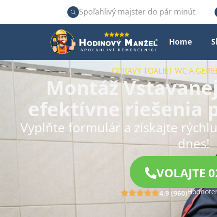
Spoľahlivý majster do pár minút
Home
S
OPRAVY TOALIET WC A GERE
Montáž Vstavanej
efektívne riešenia
Vyplňte formulár a získajte rýchl
dnes!
VOLAJTE 0
Hodnoten
4.9 (960)