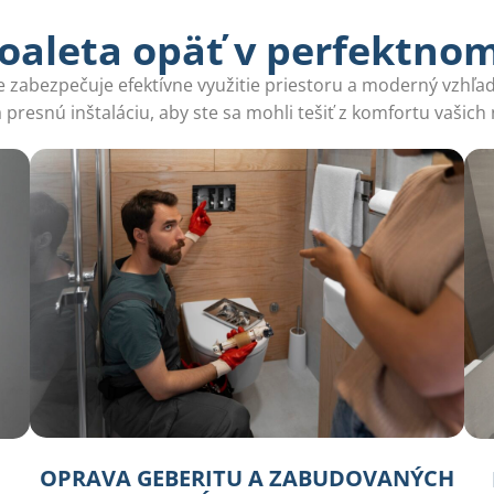
oaleta opäť v perfektno
zabezpečuje efektívne využitie priestoru a moderný vzhľad
a presnú inštaláciu, aby ste sa mohli tešiť z komfortu vašich
OPRAVA GEBERITU A ZABUDOVANÝCH