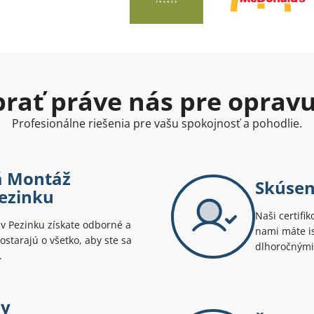
ybrať práve nás pre oprav
Profesionálne riešenia pre vašu spokojnosť a pohodlie.
vá Montáž
Skúsen
Pezinku
Naši certifik
v Pezinku získate odborné a
nami máte is
postarajú o všetko, aby ste sa
dlhoročnými
.
ny