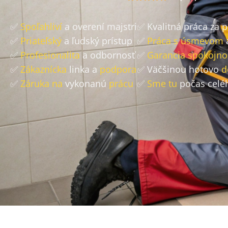
✅
Spoľahliví
a overení majstri
✅ Kvalitná práca za 
✅
Priateľský
a ľudský prístup
✅
Práca s úsmevom
✅
Profesionalita
a odbornosť
✅
Garancia spokojno
✅
Zákaznícka
linka a
podpora
✅ Väčšinou hotovo
d
✅
Záruka na
vykonanú
prácu
✅
Sme tu
počas celé