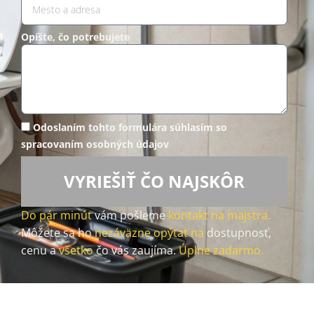
Opíšte, čo potrebujete
Odoslaním tohto formulára súhlasím so
spracovaním osobných údajov
VYRIEŠIŤ ČO NAJSKÔR
Do pár minút
vám pošleme
kontakt na majstra.
Môžete sa ho
nezáväzne opýtať na
dostupnosť,
cenu a
všetko
čo vás zaujíma.
Úplne zadarmo.