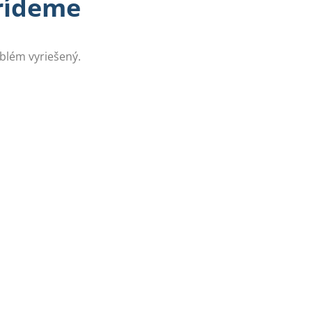
prídeme
oblém vyriešený.