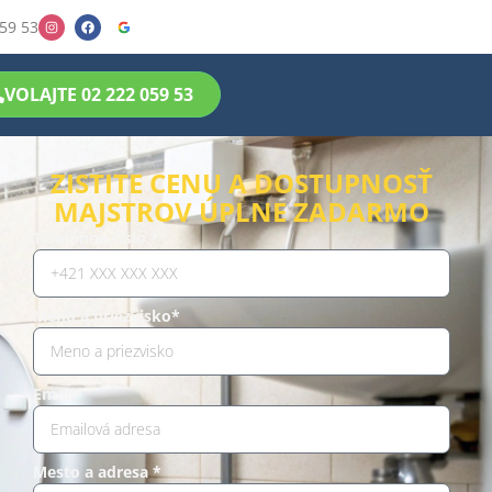
59 53
VOLAJTE 02 222 059 53
ZISTITE CENU A DOSTUPNOSŤ
MAJSTROV ÚPLNE ZADARMO
Telefónne číslo *
Meno a priezvisko*
Email*
Mesto a adresa *