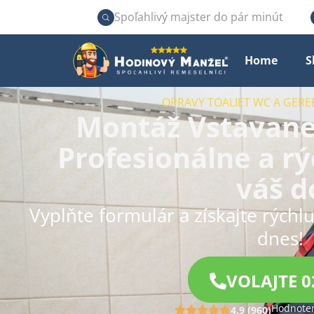
Spoľahlivý majster do pár minút
Home
S
OPRAVY TOALIET WC A GERE
Montáž Vstavanej
Profesionálne a rý
váš 
Vyplňte formulár a získajte rýchl
dnes!
VOLAJTE 0
Hodnoten
4.9 (960)