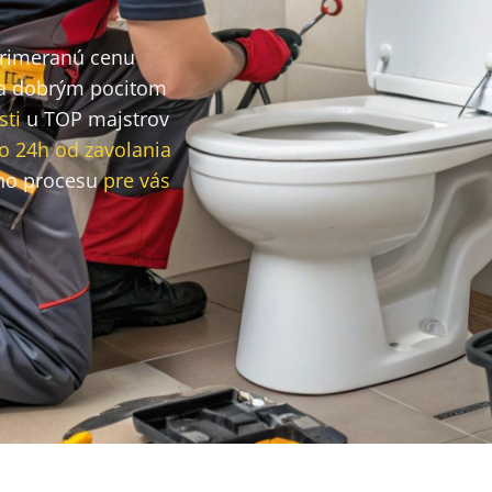
primeranú cenu
a dobrým pocitom
sti
u TOP majstrov
o 24h od zavolania
ho procesu
pre vás