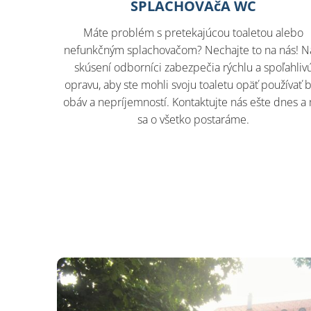
SPLACHOVAčA WC
Máte problém s pretekajúcou toaletou alebo
nefunkčným splachovačom? Nechajte to na nás! N
skúsení odborníci zabezpečia rýchlu a spoľahliv
opravu, aby ste mohli svoju toaletu opäť používať 
obáv a nepríjemností. Kontaktujte nás ešte dnes a
sa o všetko postaráme.