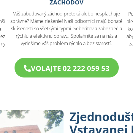
ZÁCHODOV
Váš zabudovaný záchod preteká alebo nesplachuje
Po
správne? Máme riešenie! Naši odborníci majú bohaté
aši
al
skúsenosti so všetkými typmi Geberitov a zabezpečia
ú
ko
rýchlu a efektívnu opravu. Spoľahnite sa na nás a
bez
aby
vyriešime váš problém rýchlo a bez starostí.
 my
z
VOLAJTE 02 222 059 53
Zjednodušt
Vstavanej 