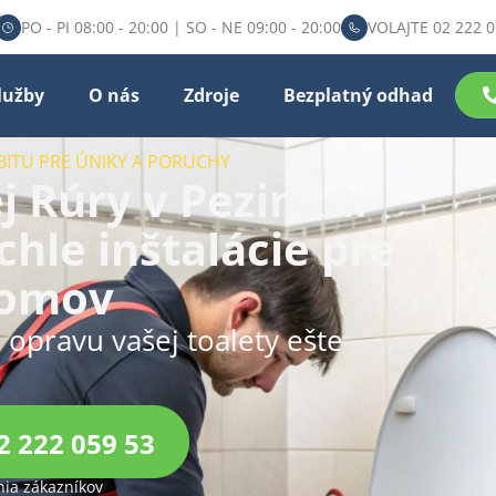
PO - PI 08:00 - 20:00 | SO - NE 09:00 - 20:00
VOLAJTE 02 222 0
lužby
O nás
Zdroje
Bezplatný odhad
BITU PRE ÚNIKY A PORUCHY
 Rúry v Pezinku:
chle inštalácie pre
domov
u opravu vašej toalety ešte
2 222 059 53
ia zákazníkov