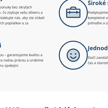
Široké
ponuky bez skrytých
te, čo zvyšuje vašu dôveru a
Poskytujeme 
aktujte nás, aby ste získali
kompletné v
ých poplatkov a za
pohodlie a 
i
Jednod
tou – garantujeme kvalitu a
Stačí zavola
i za našou prácou a urobíme
čas a staros
ru spokojní.