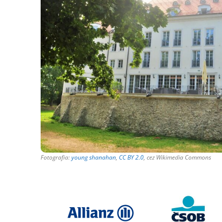
Fotografia:
young shanahan
,
CC BY 2.0
, cez Wikimedia Commons