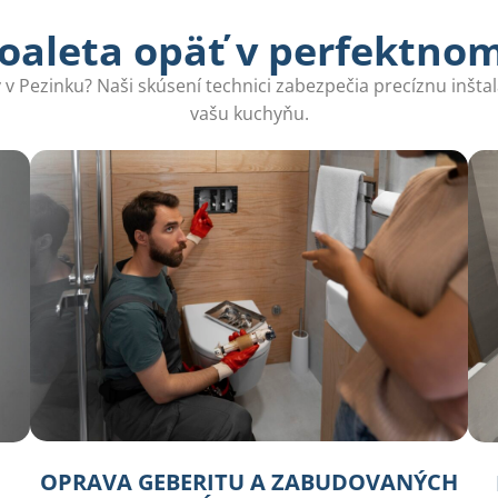
oaleta opäť v perfektno
v Pezinku? Naši skúsení technici zabezpečia precíznu inšta
vašu kuchyňu.
OPRAVA GEBERITU A ZABUDOVANÝCH