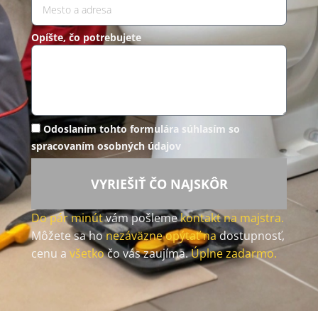
Opíšte, čo potrebujete
Odoslaním tohto formulára súhlasím so
spracovaním osobných údajov
VYRIEŠIŤ ČO NAJSKÔR
Do pár minút
vám pošleme
kontakt na majstra.
Môžete sa ho
nezáväzne opýtať na
dostupnosť,
cenu a
všetko
čo vás zaujíma.
Úplne zadarmo.