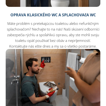
OPRAVA KLASICKÉHO WC A SPLACHOVAčA WC
Máte problém s pretekajúcou toaletou alebo nefunkčným
splachovačom? Nechajte to na nás! Naši skúsení odborníci
zabezpečia rýchlu a spoľahlivú opravu, aby ste mohli svoju
toaletu opäť používať bez obáv a nepríjemností.
Kontaktujte nás ešte dnes a my sa o všetko postaráme.