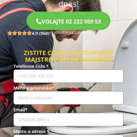
dnes!
VOLAJTE 02 222 059 53
Hodnotenia zákazníkov
4.9 (960)
ZISTITE CENU A DOSTUPNOSŤ
MAJSTROV ÚPLNE ZADARMO
Telefónne číslo *
Meno a priezvisko*
Email*
Mesto a adresa *