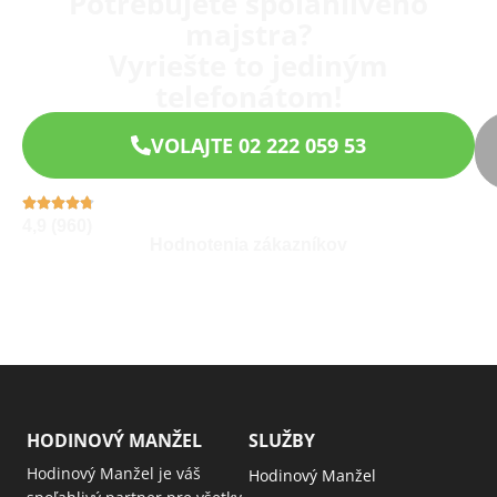
Potrebujete spoľahlivého
majstra?
Vyriešte to jediným
telefonátom!
VOLAJTE 02 222 059 53
4,9 (960)
Hodnotenia zákazníkov
HODINOVÝ MANŽEL
SLUŽBY
Hodinový Manžel je váš
Hodinový Manžel