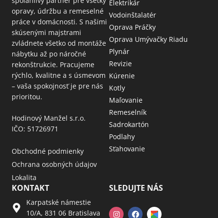
spoľahlivý partner pre všetky
Elektrikár
opravy, údržbu a remeselné
Vodoinštalatér
práce v domácnosti. S našimi
Oprava Práčky
skúsenými majstrami
Oprava Umývačky Riadu
zvládnete všetko od montáže
Plynár
nábytku až po náročné
Revizie
rekonštrukcie. Pracujeme
rýchlo, kvalitne a s úsmevom
Kúrenie
– vaša spokojnosť je pre nás
Kotly
prioritou.
Maľovanie
Remeselník
Hodinový Manžel s.r.o.
Sadrokartón
IČO: 51726971
Podlahy
Sťahovanie
Obchodné podmienky
Ochrana osobných údajov
Lokalita
KONTAKT
SLEDUJTE NÁS
Karpatské námestie
10/A, 831 06 Bratislava