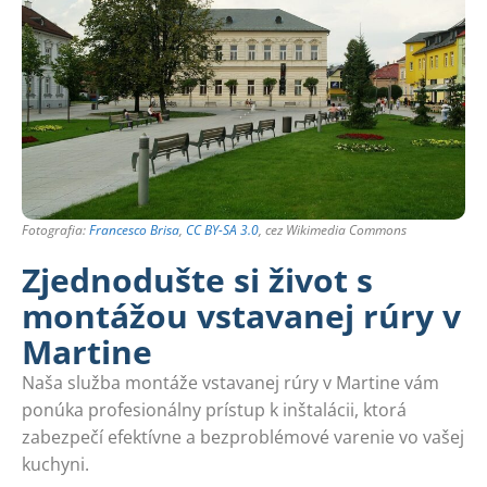
Fotografia:
Francesco Brisa
,
CC BY-SA 3.0
, cez Wikimedia Commons
Zjednodušte si život s
montážou vstavanej rúry v
Martine
Naša služba montáže vstavanej rúry v Martine vám
ponúka profesionálny prístup k inštalácii, ktorá
zabezpečí efektívne a bezproblémové varenie vo vašej
kuchyni.